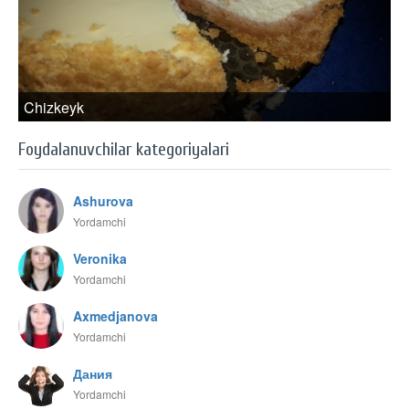
Chizkeyk
Foydalanuvchilar kategoriyalari
Ashurova
Yordamchi
Veronika
Yordamchi
Axmedjanova
Yordamchi
Дания
Yordamchi