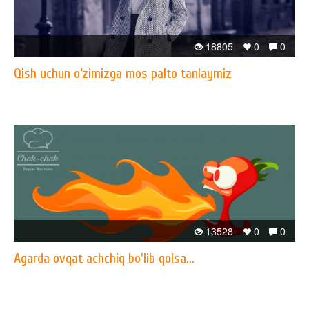
18805
0
0
Qish uchun o‘zimizga mos palto tanlaymiz
13528
0
0
Agarda ovqat achchiq bo'lib qolsa...