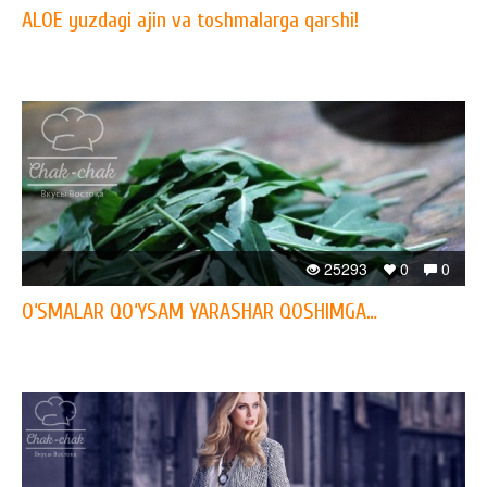
ALOE yuzdagi ajin va toshmalarga qarshi!
25293
0
0
O‘SMALAR QO‘YSAM YARASHAR QOSHIMGA…