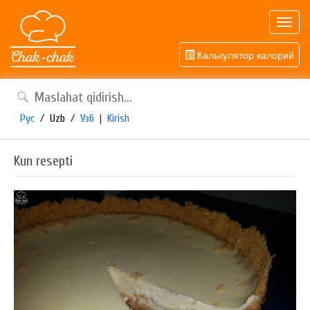
Toggl
navig
Калькулятор калорий
Рус
/
Uzb
/
Узб
|
Kirish
Kun resepti