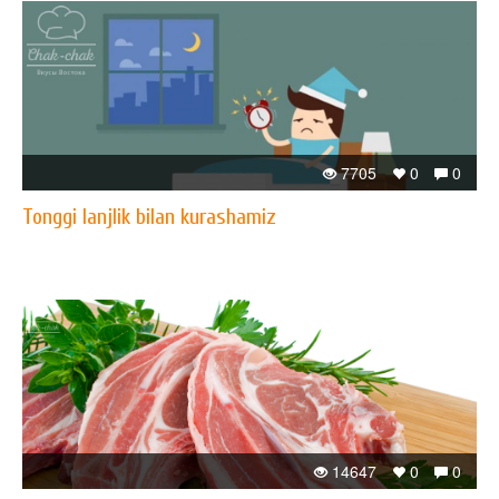
7705
0
0
Tonggi lanjlik bilan kurashamiz
14647
0
0