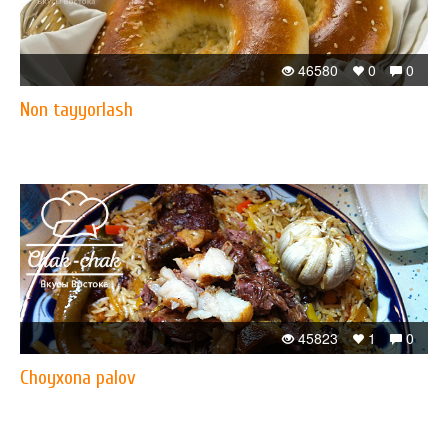
46580
0
0
Non tayyorlash
45823
1
0
Choyxona palov