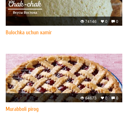
74146
0
0
Bulochka uchun xamir
64673
0
0
Murabboli pirog