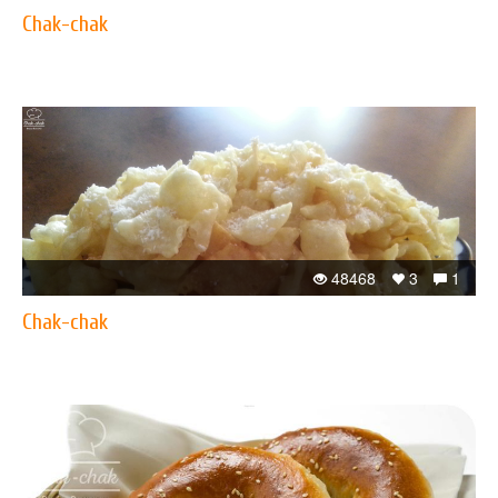
Chak-chak
48468
3
1
Chak-chak