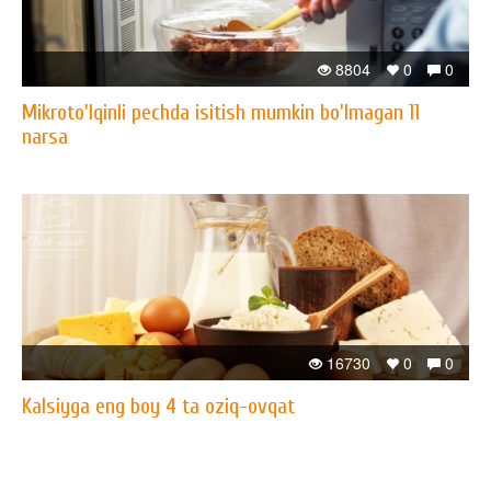
8804
0
0
Mikroto'lqinli pechda isitish mumkin bo'lmagan 11
narsa
16730
0
0
Kalsiyga eng boy 4 ta oziq-ovqat