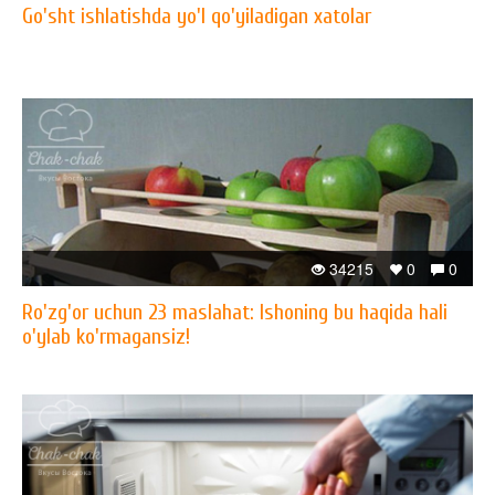
Go'sht ishlatishda yo'l qo'yiladigan xatolar
34215
0
0
Ro'zg'or uchun 23 maslahat: Ishoning bu haqida hali
o'ylab ko'rmagansiz!