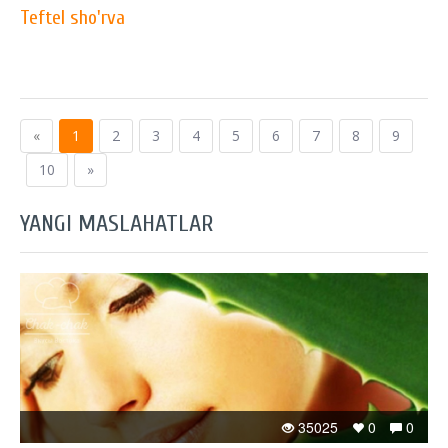
Teftel sho'rva
«
1
2
3
4
5
6
7
8
9
10
»
YANGI MASLAHATLAR
35025
0
0