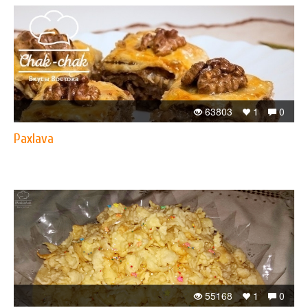
63803
1
0
Paxlava
55168
1
0