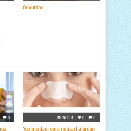
Qovurdoq
0
25714
0
0
hga
Yuzimizdagi qora nuqtachalardan