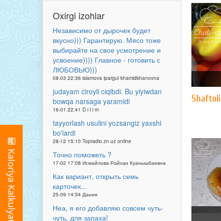
Oxirgi izohlar
Независимо от дырочек будет
вкусно))) Гарантирую. Мясо тоже
выбирайте на свое усмотрение и
усвоение)))) Главное - готовить с
ЛЮБОВЬЮ)))
08-03 22:36 islamova ipargul khamidkhanovna
judayam ciroyli ciqibdi. Bu yiyiwdan
Shaftol
bowqa narsaga yaramidi
16-01 22:41 D i l i m
tayyorlash usulini yozsangiz yaxshi
bo'lardi
28-12 15:10 Topradio.zn.uz online
Точно поможеть ?
17-02 17:08 Исмайлова Райхан Куанышбаевна
Как вариант, открыть семь
карточек...
25-09 14:54 Дания
Неа, я его добавляю совсем чуть-
чуть, для запаха!