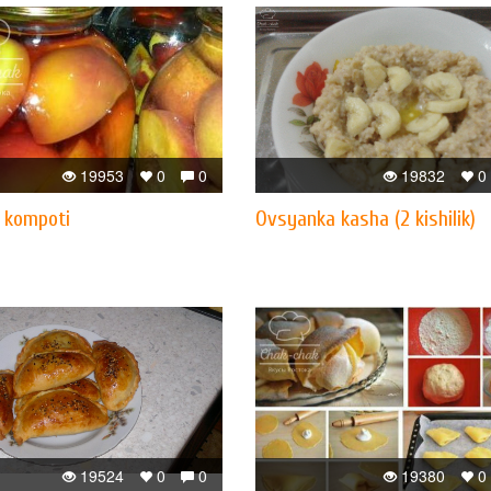
19953
0
0
19832
0
i kompoti
Ovsyanka kasha (2 kishilik)
19524
0
0
19380
0