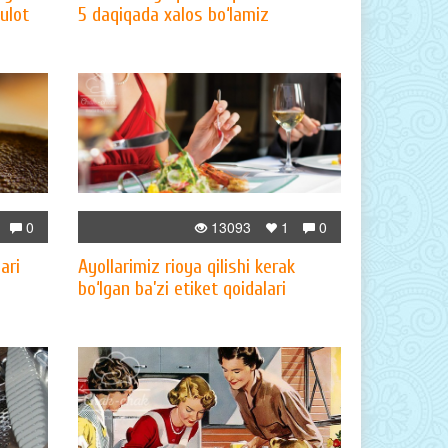
ulot
5 daqiqada xalos bo‘lamiz
0
13093
1
0
ari
Ayollarimiz rioya qilishi kerak
bo‘lgan ba’zi etiket qoidalari