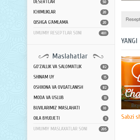
DESERTLAR
50
ICHIMLIKLAR
20
Resept 
QISHGA G'AMLAMA
20
UMUMIY RESEPTLAR SONI
401
YANGI
Maslahatlar
GO'ZALLIK VA SALOMATLIK
82
SHINAM UY
15
OSHXONA VA OVQATLANISH
82
MODA VA USLUB
13
BUVILARIMIZ MASLAHATI
10
Sabzi s
OILA BYUDJETI
3
UMUMIY MASLAXATLAR SONI
205