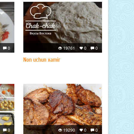
0
19761
0
0
Non uchun xamir
0
19290
0
0