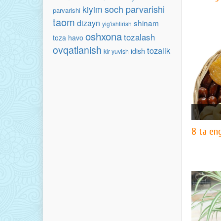
soch parvarishi
kiyim
parvarishi
taom
dizayn
shinam
yig'ishtirish
oshxona
tozalash
toza havo
ovqatlanish
tozalik
idish
kir yuvish
8 ta en