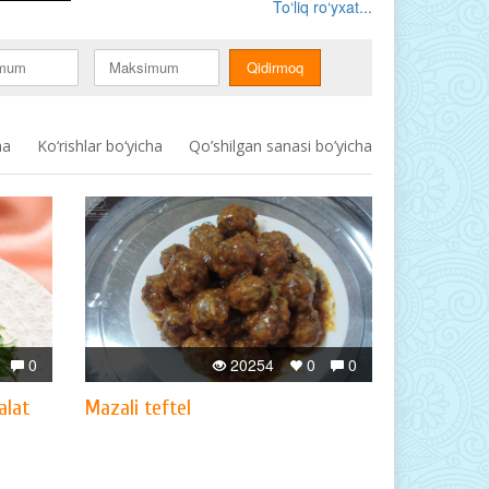
To‘liq ro‘yxat...
ha
Ko‘rishlar bo‘yicha
Qo’shilgan sanasi bo’yicha
0
20254
0
0
alat
Mazali teftel