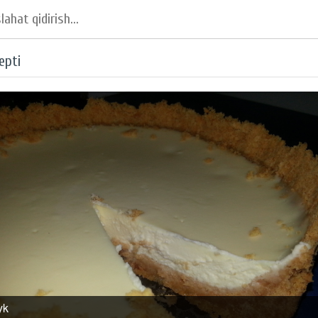
epti
yk