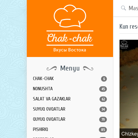
Kun res
Menyu
CHAK-CHAK
6
NONUSHTA
45
SALAT VA GAZAKLAR
62
SUYUQ OVQATLAR
34
QUYUQ OVQATLAR
79
PISHIRIQ
85
Chizke