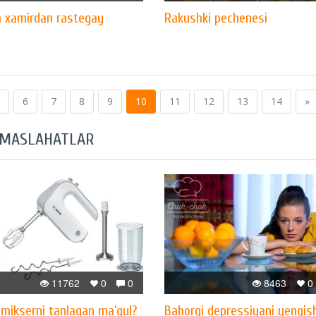
 xamirdan rastegay
Rakushki pechenesi
6
7
8
9
10
11
12
13
14
»
 MASLAHATLAR
11762
0
0
8463
0
mikserni tanlagan ma’qul?
Bahorgi depressiyani yengis