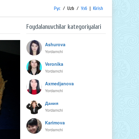
Рус
/
Uzb
/
Узб
|
Kirish
Foydalanuvchilar kategoriyalari
Ashurova
Yordamchi
Veronika
Yordamchi
Axmedjanova
Yordamchi
Дания
Yordamchi
Karimova
Yordamchi