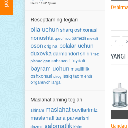
25-09 14:52 Дания
Oshirma
Reseptlarning teglari
oila uchun
sharq oshxonasi
nonushta
parhezli
mevali
qovurmoq
«
5
oson
bolalar uchun
original
duxovka
shirin
darmondori
tez
YANGI
foydali
sabzavotli
pishadigan
bayram uchun
mualliflik
oshxonasi
issiq taom
endi
pirog
o'rganuvchilarga
Maslahatlarning teglari
maslahat
buvilarimiz
shinam
maslahati
tana parvarishi
salomatlik
Qanday 
dazmol
kiyim