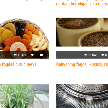
yordam beradigan 7 ta mahs
19130
0
0
11041
0
g foydali quruq meva
Qahvaning foydali xususiyatl