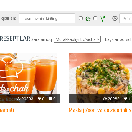
qidirish:
 RESEPTLAR
Saralamoq:
Layklar bo’yic
20503
0
0
20289
1
harbati
Makkajo‘xori va qo‘ziqorinli s