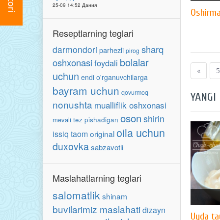
25-09 14:52 Дания
Oshirma
Reseptlarning teglari
sharq
darmondori
parhezli
pirog
bolalar
oshxonasi
foydali
«
5
uchun
endi o'rganuvchilarga
bayram uchun
qovurmoq
YANGI
nonushta
mualliflik oshxonasi
oson
shirin
mevali
tez pishadigan
oila uchun
issiq taom
original
duxovka
sabzavotli
Maslahatlarning teglari
salomatlik
shinam
buvilarimiz maslahati
dizayn
Uyda ta