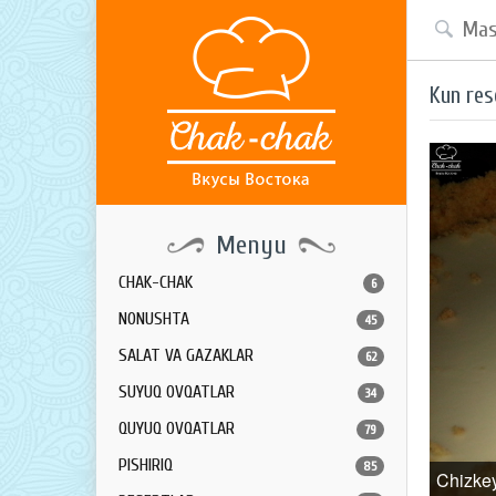
Kun res
Menyu
CHAK-CHAK
6
NONUSHTA
45
SALAT VA GAZAKLAR
62
SUYUQ OVQATLAR
34
QUYUQ OVQATLAR
79
PISHIRIQ
85
Chizke