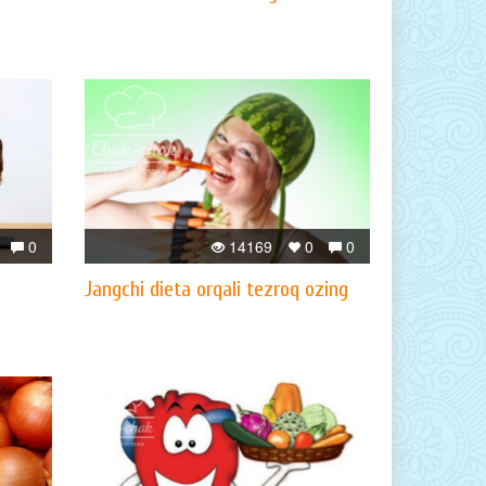
0
14169
0
0
Jangchi dieta orqali tezroq ozing