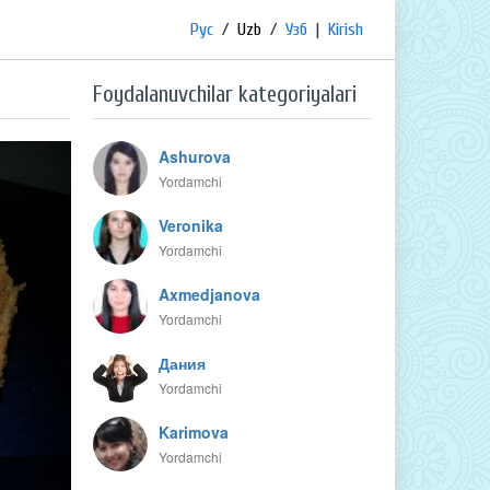
Рус
/
Uzb
/
Узб
|
Kirish
Foydalanuvchilar kategoriyalari
Ashurova
Yordamchi
Veronika
Yordamchi
Axmedjanova
Yordamchi
Дания
Yordamchi
Karimova
Yordamchi