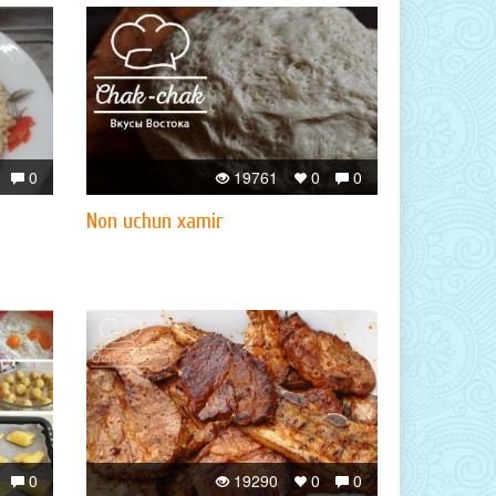
0
19761
0
0
Non uchun xamir
0
19290
0
0