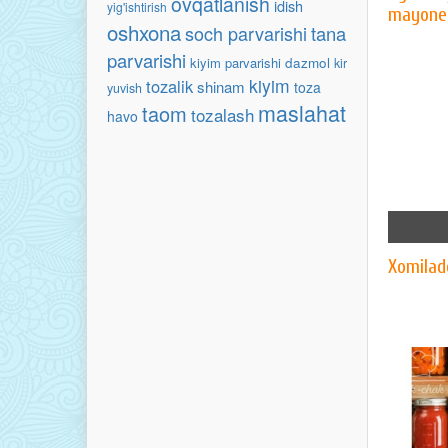
ovqatlanish
idish
yig'ishtirish
mayone
oshxona
soch parvarishi
tana
parvarishi
kiyim parvarishi
dazmol
kir
kiyim
tozalik
shinam
toza
yuvish
maslahat
taom
tozalash
havo
Xomilad