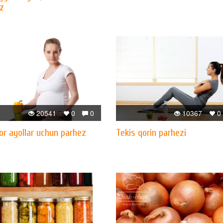
z
20541
0
0
10367
0
or ayollar uchun parhez
Tekis qorin parhezi