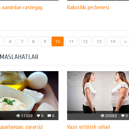
 xamirdan rastegay
Rakushki pechenesi
6
7
8
9
10
11
12
13
14
»
 MASLAHATLAR
11329
0
0
20063
0
yyorlangan, zararsiz
Vazn orttirish sirlari