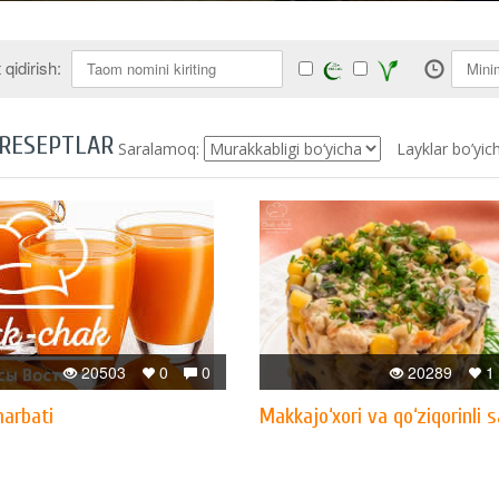
qidirish:
 RESEPTLAR
Saralamoq:
Layklar bo’yic
20503
0
0
20289
1
harbati
Makkajo‘xori va qo‘ziqorinli s