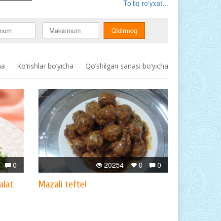
To‘liq ro‘yxat...
ha
Ko‘rishlar bo‘yicha
Qo’shilgan sanasi bo’yicha
0
20254
0
0
alat
Mazali teftel