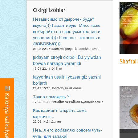
Oxirgi izohlar
Независимо от дырочек будет
вкусно))) Гарантирую. Мясо тоже
выбирайте на свое усмотрение и
усвоение)))) Главное - готовить с
ЛЮБОВЬЮ)))
08-03 22:36 islamova ipargul khamidkhanovna
judayam ciroyli ciqibdi. Bu yiyiwdan
Shaftol
bowqa narsaga yaramidi
16-01 22:41 D i l i m
tayyorlash usulini yozsangiz yaxshi
bo'lardi
28-12 15:10 Topradio.zn.uz online
Точно поможеть ?
17-02 17:08 Исмайлова Райхан Куанышбаевна
Как вариант, открыть семь
карточек...
25-09 14:54 Дания
Неа, я его добавляю совсем чуть-
чуть, для запаха!