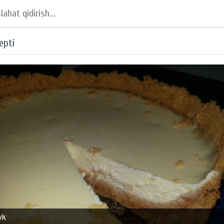
epti
yk