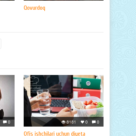
Qovurdoq
0
8181
0
0
Ofis ishchilari uchun diyeta