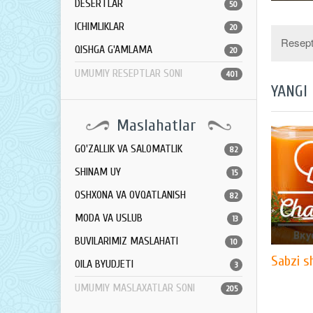
DESERTLAR
50
ICHIMLIKLAR
20
Resept 
QISHGA G'AMLAMA
20
UMUMIY RESEPTLAR SONI
401
YANGI
Maslahatlar
GO'ZALLIK VA SALOMATLIK
82
SHINAM UY
15
OSHXONA VA OVQATLANISH
82
MODA VA USLUB
13
BUVILARIMIZ MASLAHATI
10
Sabzi s
OILA BYUDJETI
3
UMUMIY MASLAXATLAR SONI
205