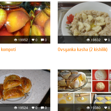
19952
0
0
19832
0
i kompoti
Ovsyanka kasha (2 kishilik)
19524
0
0
19380
0