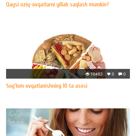
Qaysi oziq-ovqatlarni yillab saqlash mumkin?
10483
0
0
Sog'lom ovqatlanishning 10 ta asosi