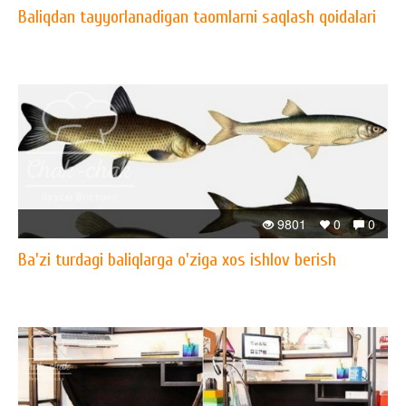
Baliqdan tayyorlanadigan taomlarni saqlash qoidalari
9801
0
0
Ba'zi turdagi baliqlarga o'ziga xos ishlov berish