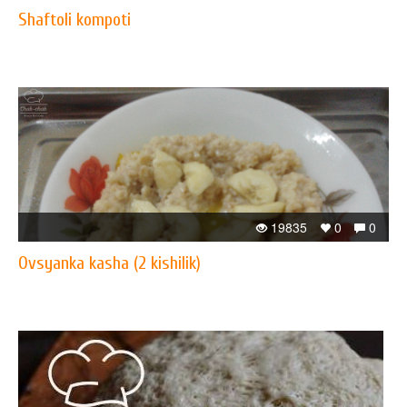
Shaftoli kompoti
19835
0
0
Ovsyanka kasha (2 kishilik)