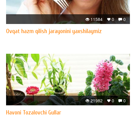
11584
0
0
Ovqat hazm qilish jarayonini yaxshilaymiz
21982
0
0
Havoni Tozalovchi Gullar