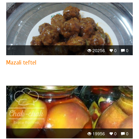
20256
0
0
Mazali teftel
19956
0
0