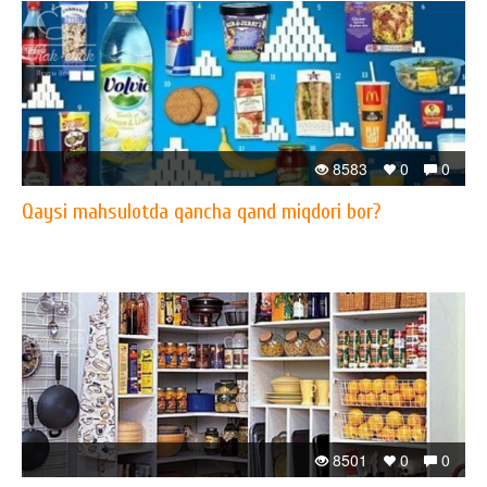
8583
0
0
Qaysi mahsulotda qancha qand miqdori bor?
8501
0
0