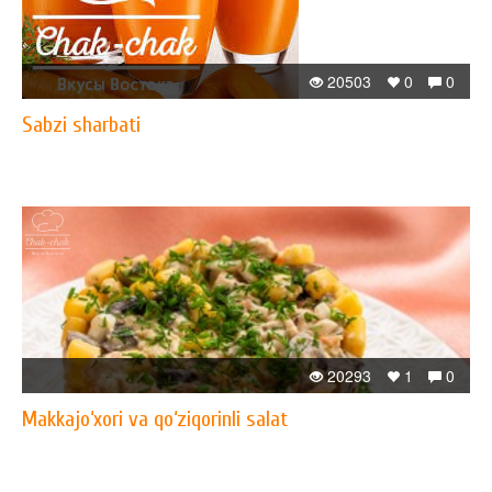
20503
0
0
Sabzi sharbati
20293
1
0
Makkajo‘xori va qo‘ziqorinli salat