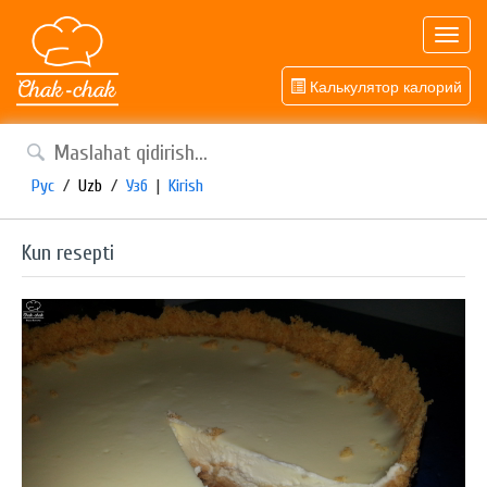
Toggl
navig
Калькулятор калорий
Рус
/
Uzb
/
Узб
|
Kirish
Kun resepti