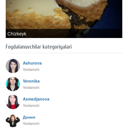
Chizkeyk
Foydalanuvchilar kategoriyalari
Ashurova
Yordamchi
Veronika
Yordamchi
Axmedjanova
Yordamchi
Дания
Yordamchi