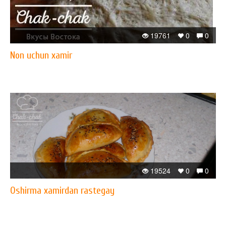
19761
0
0
Non uchun xamir
19524
0
0
Oshirma xamirdan rastegay