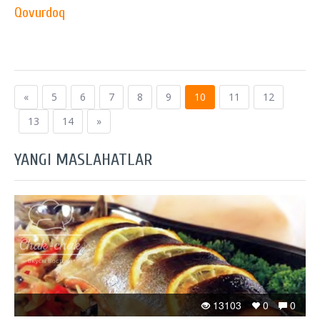
Qovurdoq
«
5
6
7
8
9
10
11
12
13
14
»
YANGI MASLAHATLAR
13103
0
0