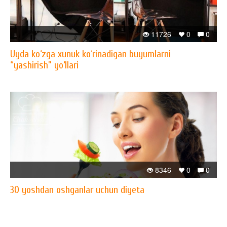
11726
0
0
Uyda ko‘zga xunuk ko‘rinadigan buyumlarni
“yashirish” yo‘llari
8346
0
0
30 yoshdan oshganlar uchun diyeta