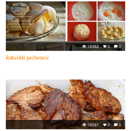
19382
0
0
Rakushki pechenesi
19291
0
0