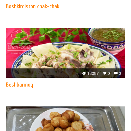
Boshkirdiston chak-chaki
18087
0
0
Beshbarmoq