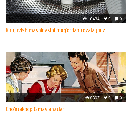
10434
0
0
Kir yuvish mashinasini mog‘ordan tozalaymiz
9397
0
0
Cho‘ntakbop 6 maslahatlar