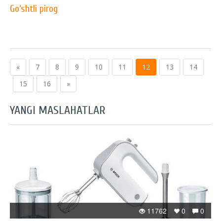
Go‘shtli pirog
«
7
8
9
10
11
12
13
14
15
16
»
YANGI MASLAHATLAR
11762
0
0