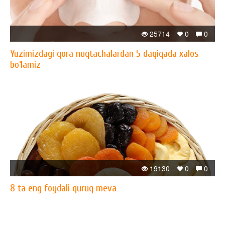
25714
0
0
Yuzimizdagi qora nuqtachalardan 5 daqiqada xalos
bo‘lamiz
19130
0
0
8 ta eng foydali quruq meva