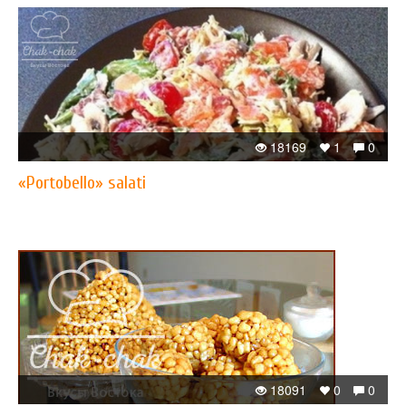
18169
1
0
«Portobello» salati
18091
0
0