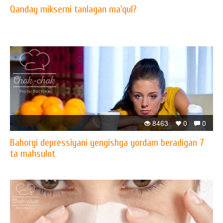
Qanday mikserni tanlagan ma’qul?
8463
0
0
Bahorgi depressiyani yengishga yordam beradigan 7
ta mahsulot