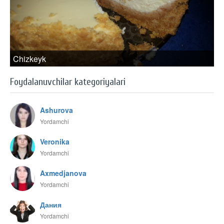
Chizkeyk
Foydalanuvchilar kategoriyalari
Ashurova
Yordamchi
Veronika
Yordamchi
Axmedjanova
Yordamchi
Дания
Yordamchi