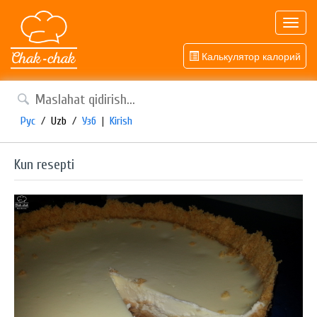
Toggl
navig
Калькулятор калорий
Рус
/
Uzb
/
Узб
|
Kirish
Kun resepti