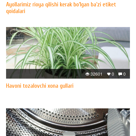
Ayollarimiz rioya qilishi kerak bo‘lgan ba’zi etiket
qoidalari
32601
0
0
Havoni tozalovchi xona gullari