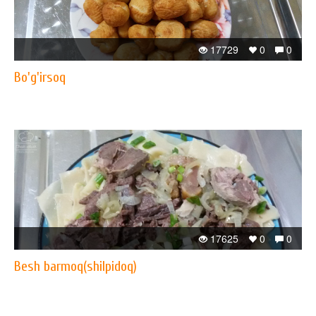
17729
0
0
Bo'g'irsoq
17625
0
0
Besh barmoq(shilpidoq)