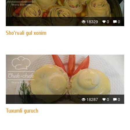
18329
0
0
Sho'rvali gul xonim
18287
0
0
Tuxumli guruch