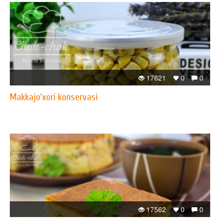
17621
0
0
Makkajo'xori konservasi
17562
0
0