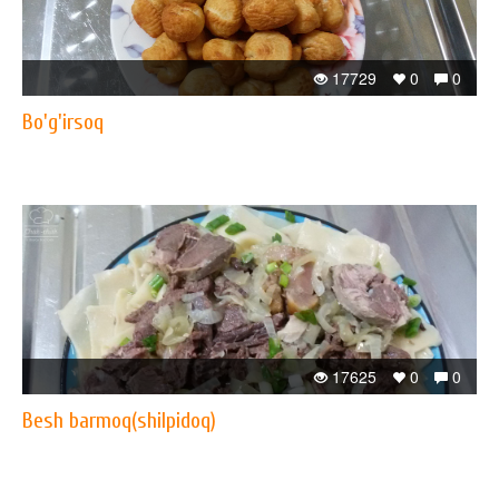
17729
0
0
Bo'g'irsoq
17625
0
0
Besh barmoq(shilpidoq)