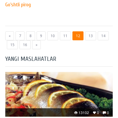
Go‘shtli pirog
«
7
8
9
10
11
12
13
14
15
16
»
YANGI MASLAHATLAR
13102
0
0