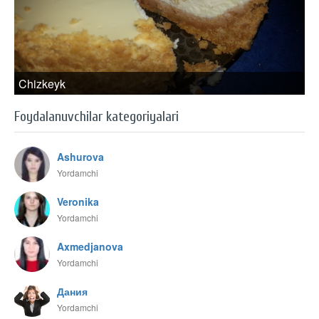
Chizkeyk
Foydalanuvchilar kategoriyalari
Ashurova
Yordamchi
Veronika
Yordamchi
Axmedjanova
Yordamchi
Дания
Yordamchi