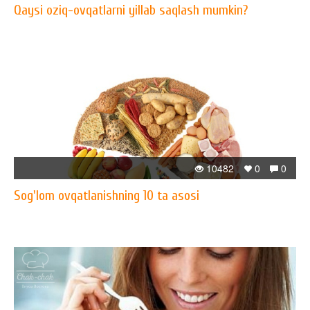
Qaysi oziq-ovqatlarni yillab saqlash mumkin?
10482
0
0
Sog'lom ovqatlanishning 10 ta asosi