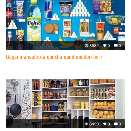
8582
0
0
Qaysi mahsulotda qancha qand miqdori bor?
8499
0
0