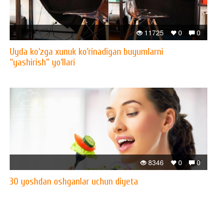
11725
0
0
Uyda ko‘zga xunuk ko‘rinadigan buyumlarni
“yashirish” yo‘llari
8346
0
0
30 yoshdan oshganlar uchun diyeta