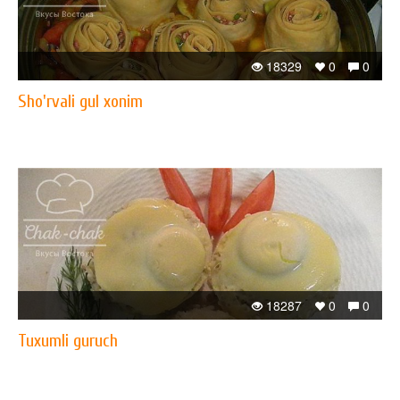
18329
0
0
Sho'rvali gul xonim
18287
0
0
Tuxumli guruch