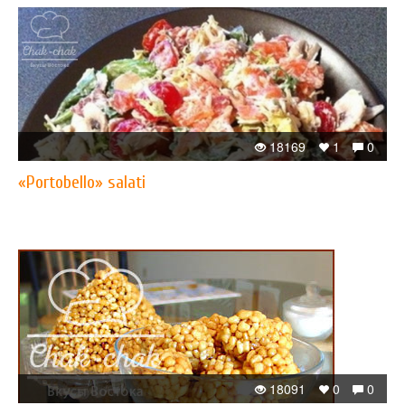
18169
1
0
«Portobello» salati
18091
0
0