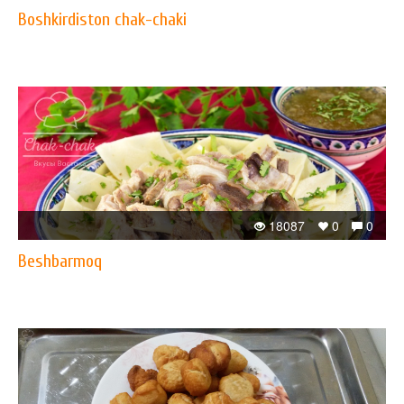
Boshkirdiston chak-chaki
18087
0
0
Beshbarmoq