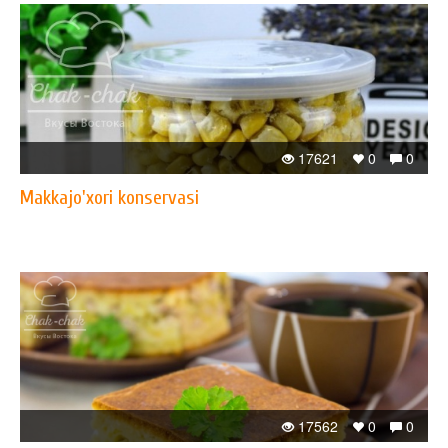
17621
0
0
Makkajo'xori konservasi
17562
0
0