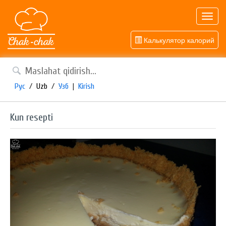
Toggl
navig
Калькулятор калорий
Рус
/
Uzb
/
Узб
|
Kirish
Kun resepti