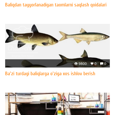
Baliqdan tayyorlanadigan taomlarni saqlash qoidalari
9800
0
0
Ba'zi turdagi baliqlarga o'ziga xos ishlov berish