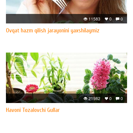
11583
0
0
Ovqat hazm qilish jarayonini yaxshilaymiz
21982
0
0
Havoni Tozalovchi Gullar