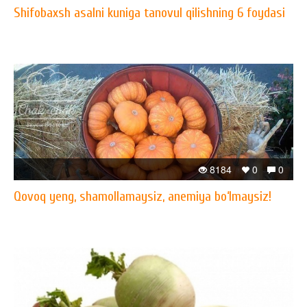
Shifobaxsh asalni kuniga tanovul qilishning 6 foydasi
8184
0
0
Qovoq yeng, shamollamaysiz, anemiya bo‘lmaysiz!