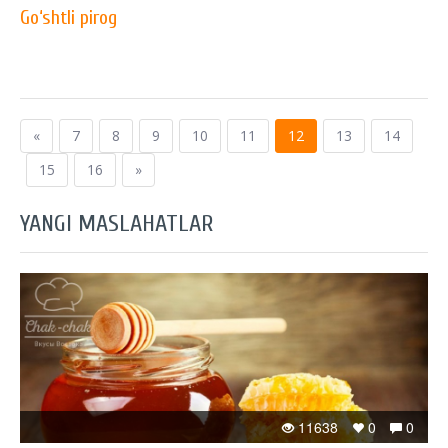
Go‘shtli pirog
«
7
8
9
10
11
12
13
14
15
16
»
YANGI MASLAHATLAR
11638
0
0