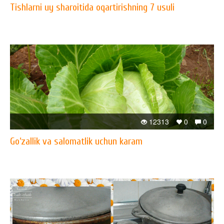
Tishlarni uy sharoitida oqartirishning 7 usuli
12313
0
0
Go‘zallik va salomatlik uchun karam