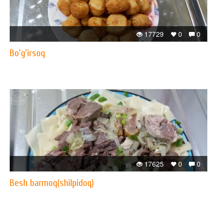
17729
0
0
Bo'g'irsoq
17625
0
0
Besh barmoq(shilpidoq)