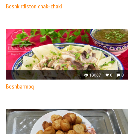
Boshkirdiston chak-chaki
18087
0
0
Beshbarmoq