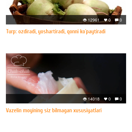
12961
0
0
Turp: ozdiradi, yoshartiradi, qonni ko`paytiradi
14018
0
0
Vazelin moyining siz bilmagan xususiyatlari