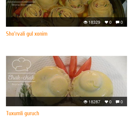
18329
0
0
Sho'rvali gul xonim
18287
0
0
Tuxumli guruch