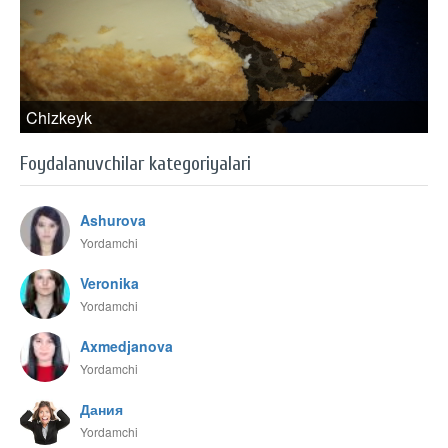
Chizkeyk
Foydalanuvchilar kategoriyalari
Ashurova
Yordamchi
Veronika
Yordamchi
Axmedjanova
Yordamchi
Дания
Yordamchi