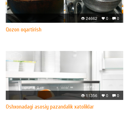
24662
0
0
Qozon oqartirish
11356
0
0
Oshxonadagi asosiy pazandalik xatoliklar