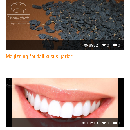
8982
0
0
Mayizning foydali xususiyatlari
19519
0
0