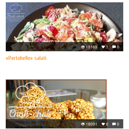
18169
1
0
«Portobello» salati
18091
0
0