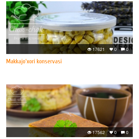
17621
0
0
Makkajo'xori konservasi
17562
0
0