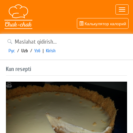
Toggl
navig
Калькулятор калорий
Рус
/
Uzb
/
Узб
|
Kirish
Kun resepti