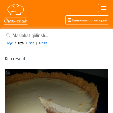
Toggl
navig
Калькулятор калорий
Рус
/
Uzb
/
Узб
|
Kirish
Kun resepti