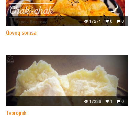
17271
0
0
Qovoq somsa
17236
1
0
Tvorojnik