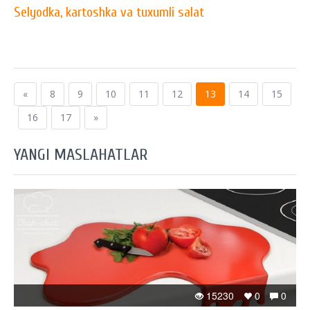
Selyodka, kartoshka va tuxumli salat
«
8
9
10
11
12
13
14
15
16
17
»
YANGI MASLAHATLAR
15230
0
0