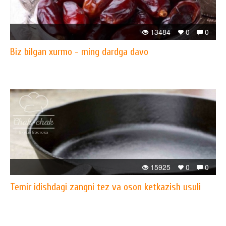
13484
0
0
Biz bilgan xurmo - ming dardga davo
15925
0
0
Temir idishdagi zangni tez va oson ketkazish usuli