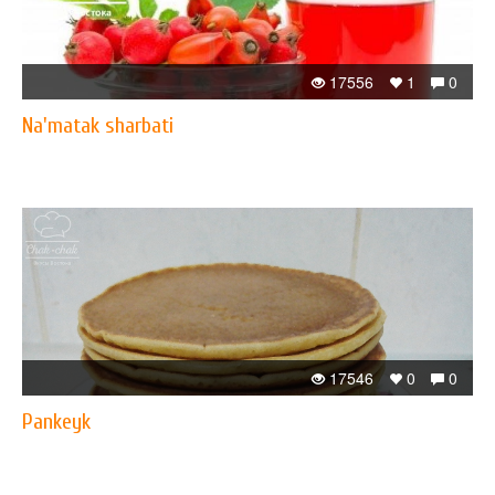
17556
1
0
Na'matak sharbati
17546
0
0
Pankeyk