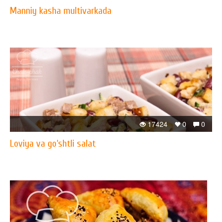
Manniy kasha multivarkada
17424
0
0
Loviya va go‘shtli salat