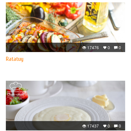
17476
0
0
Ratatuy
17437
0
0