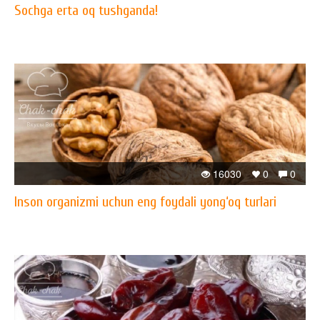
Sochga erta oq tushganda!
16030
0
0
Inson organizmi uchun eng foydali yong‘oq turlari