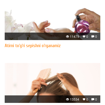
11479
0
0
Atirni to‘g‘ri sepishni o‘rganamiz
13534
0
0