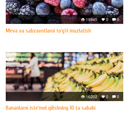
19945
0
0
Meva va sabzavotlarni to‘g‘ri muzlatish
16202
0
0
Bananlarni iste’mol qilishning 10 ta sababi