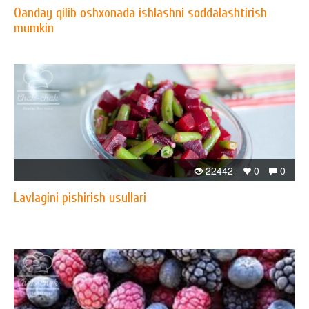
Qanday qilib oshxonada ishlashni soddalashtirish
mumkin
22442
0
0
Lavlagini pishirish usullari