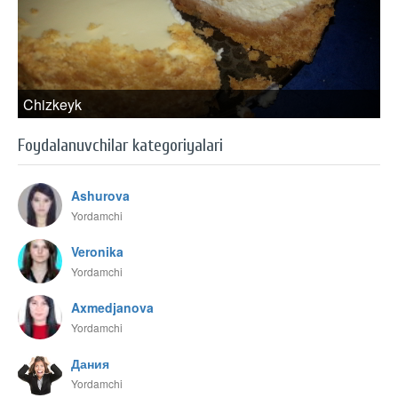
Chizkeyk
Foydalanuvchilar kategoriyalari
Ashurova
Yordamchi
Veronika
Yordamchi
Axmedjanova
Yordamchi
Дания
Yordamchi