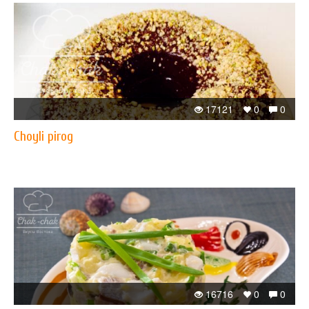
17121
0
0
Choyli pirog
16716
0
0