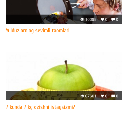
10398
0
0
Yulduzlarning sevimli taomlari
67601
0
0
7 kunda 7 kg ozishni istaysizmi?