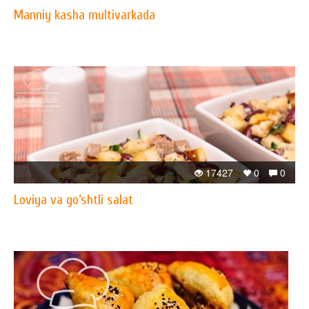
Manniy kasha multivarkada
17427
0
0
Loviya va go‘shtli salat