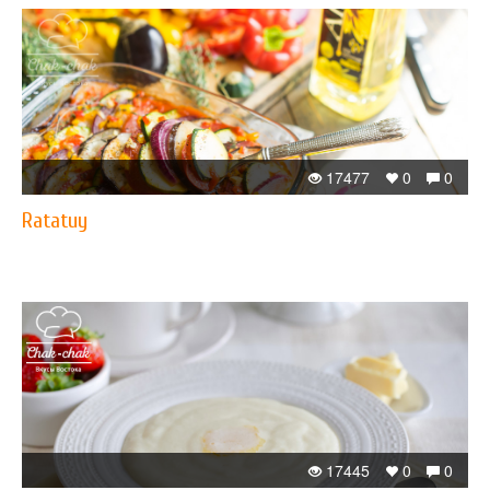
17477
0
0
Ratatuy
17445
0
0