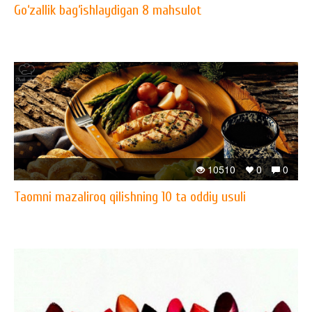
Go‘zallik bag‘ishlaydigan 8 mahsulot
10510
0
0
Taomni mazaliroq qilishning 10 ta oddiy usuli