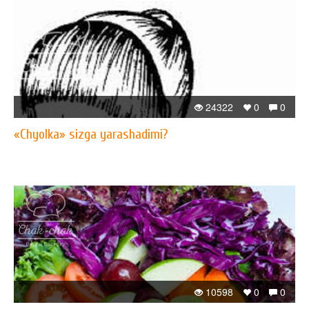
24322
0
0
«Chyolka» sizga yarashadimi?
10598
0
0