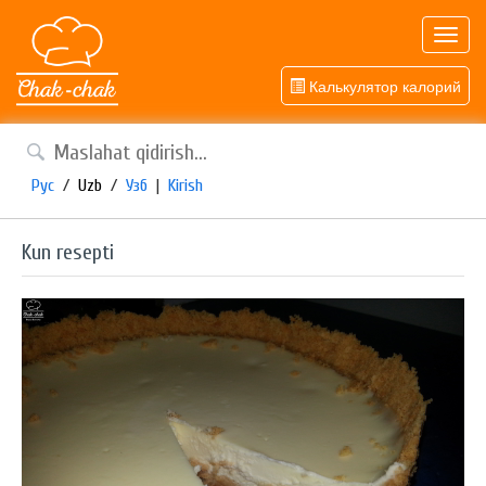
Toggl
navig
Калькулятор калорий
Рус
/
Uzb
/
Узб
|
Kirish
Kun resepti