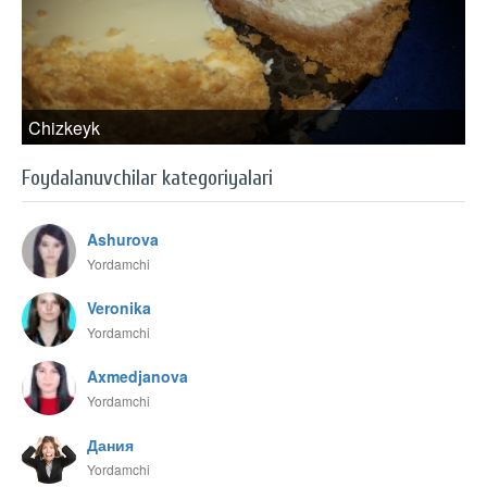
Chizkeyk
Foydalanuvchilar kategoriyalari
Ashurova
Yordamchi
Veronika
Yordamchi
Axmedjanova
Yordamchi
Дания
Yordamchi