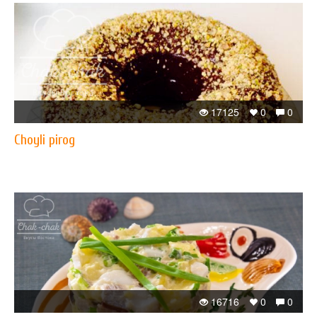
17125
0
0
Choyli pirog
16716
0
0