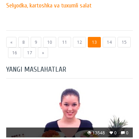
Selyodka, kartoshka va tuxumli salat
«
8
9
10
11
12
13
14
15
16
17
»
YANGI MASLAHATLAR
13548
0
0