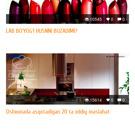
10545
0
0
LAB BO‘YOG‘I HUSNNI BUZADIMI?
15614
0
0
Oshxonada asqotadigan 20 ta oddiy maslahat