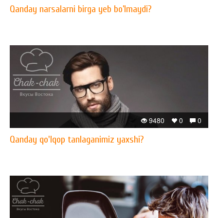
Qanday narsalarni birga yeb bo’lmaydi?
9480
0
0
Qanday qo'lqop tanlaganimiz yaxshi?