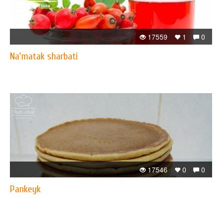
17559
1
0
Na'matak sharbati
17546
0
0
Pankeyk