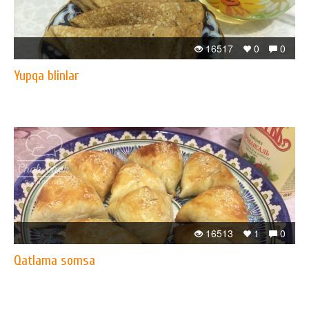
16517
0
0
Yupqa blinlar
16513
1
0
Qatlama somsa