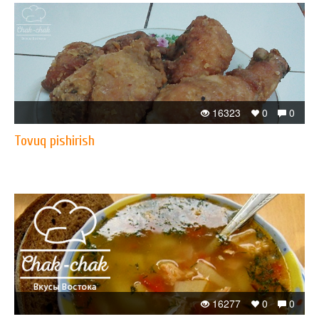
16323
0
0
Tovuq pishirish
16277
0
0