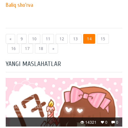
Baliq sho'rva
«
9
10
11
12
13
14
15
16
17
18
»
YANGI MASLAHATLAR
14321
0
0