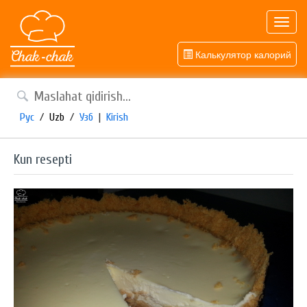
Toggl
navig
Калькулятор калорий
Рус
/
Uzb
/
Узб
|
Kirish
Kun resepti