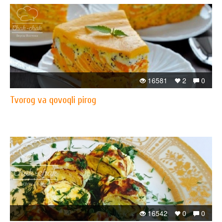
16581
2
0
Tvorog va qovoqli pirog
16542
0
0