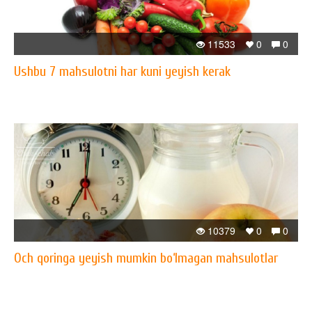
11533
0
0
Ushbu 7 mahsulotni har kuni yeyish kerak
10379
0
0
Och qoringa yeyish mumkin bo‘lmagan mahsulotlar