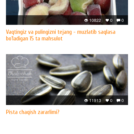
10822
0
0
Vaqtingiz va pulingizni tejang - muzlatib saqlasa
bo‘ladigan 15 ta mahsulot
11913
0
0
Pista chaqish zararlimi?