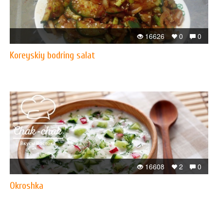
16626
0
0
Koreyskiy bodring salat
16608
2
0
Okroshka