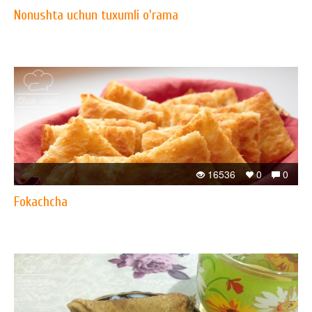
Nonushta uchun tuxumli o'rama
16536
0
0
Fokachcha