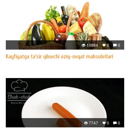
10884
0
0
Kayfiyatga ta’sir qiluvchi oziq-ovqat mahsulotlari
7747
0
0