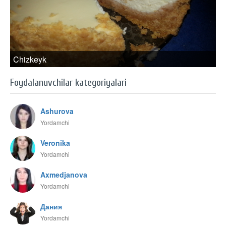
Chizkeyk
Foydalanuvchilar kategoriyalari
Ashurova
Yordamchi
Veronika
Yordamchi
Axmedjanova
Yordamchi
Дания
Yordamchi