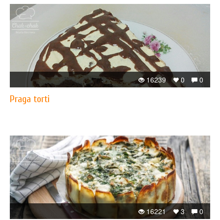
16239
0
0
Praga torti
16221
3
0