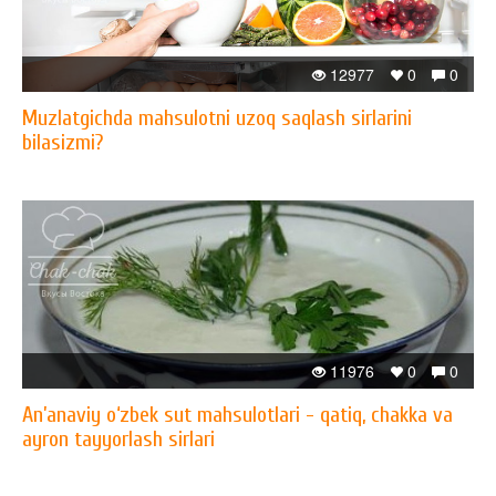
12977
0
0
Muzlatgichda mahsulotni uzoq saqlash sirlarini
bilasizmi?
11976
0
0
An’anaviy o‘zbek sut mahsulotlari - qatiq, chakka va
ayron tayyorlash sirlari