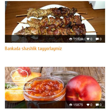
15928
0
0
Bankada shashlik tayyorlaymiz
15875
0
0