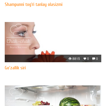
Shampunni tog‘ri tanlay olasizmi
8815
0
0
Go'zallik siri