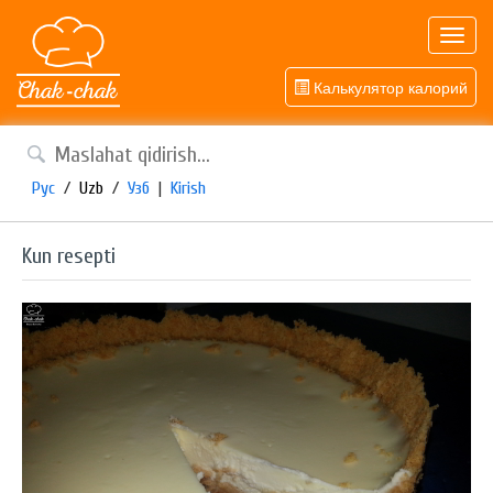
Toggl
navig
Калькулятор калорий
Рус
/
Uzb
/
Узб
|
Kirish
Kun resepti