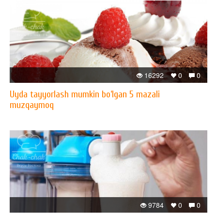
16292
0
0
Uyda tayyorlash mumkin bo‘lgan 5 mazali
muzqaymoq
9784
0
0