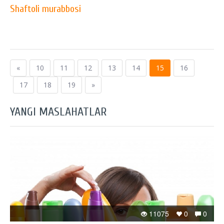
Shaftoli murabbosi
«
10
11
12
13
14
15
16
17
18
19
»
YANGI MASLAHATLAR
11075
0
0