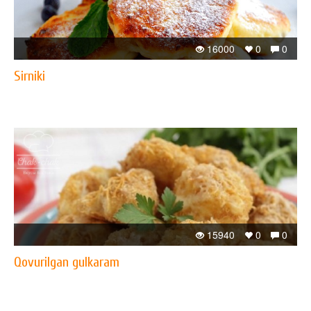
16000
0
0
Sirniki
15940
0
0
Qovurilgan gulkaram