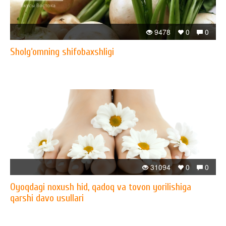
9478
0
0
Sholg‘omning shifobaxshligi
31094
0
0
Oyoqdagi noxush hid, qadoq va tovon yorilishiga
qarshi davo usullari