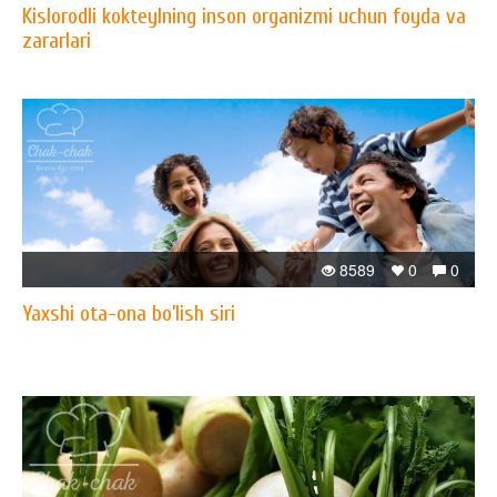
Kislorodli kokteylning inson organizmi uchun foyda va
zararlari
8589
0
0
Yaxshi ota-ona bo’lish siri