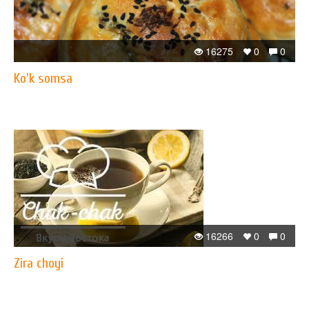
16275
0
0
Ko'k somsa
16266
0
0
Zira choyi