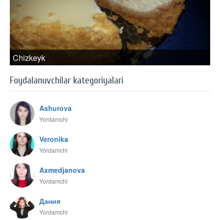
Chizkeyk
Foydalanuvchilar kategoriyalari
Ashurova
Yordamchi
Veronika
Yordamchi
Axmedjanova
Yordamchi
Дания
Yordamchi