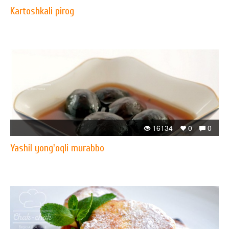
Kartoshkali pirog
16134
0
0
Yashil yong'oqli murabbo