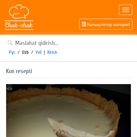
Toggl
navig
Калькулятор калорий
Рус
/
Uzb
/
Узб
|
Kirish
Kun resepti