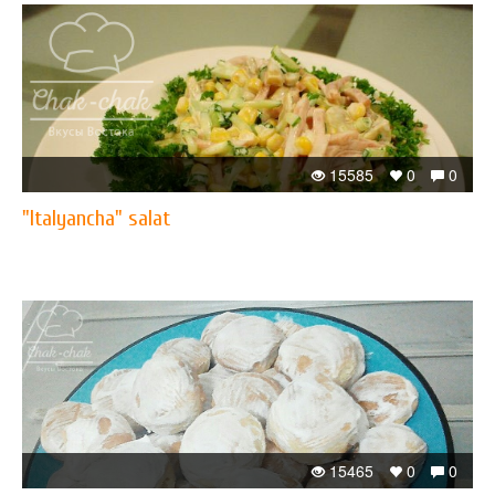
15585
0
0
"Italyancha" salat
15465
0
0