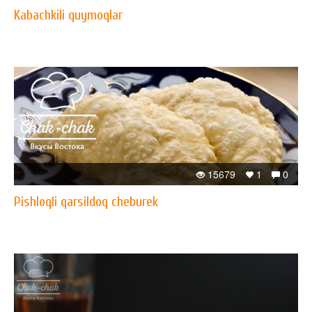
Kabachkili quymoqlar
15679
1
0
Pishloqli qarsildoq cheburek