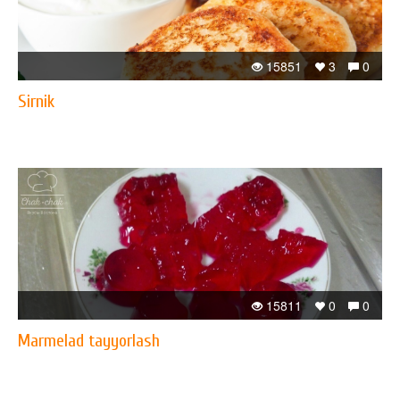
15851
3
0
Sirnik
15811
0
0
Marmelad tayyorlash