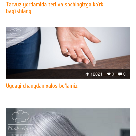
Tarvuz yordamida teri va sochingizga ko‘rk
bag‘ishlang
12021
0
0
Uydagi changdan xalos bo‘lamiz