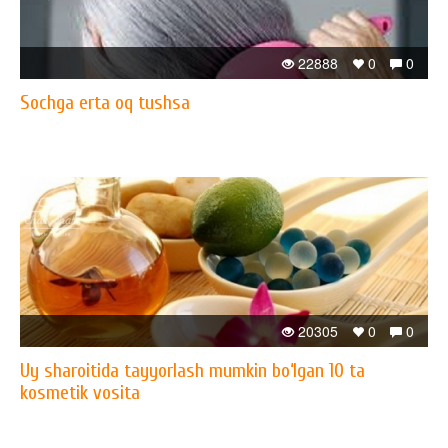
22888
0
0
Sochga erta oq tushsa
20305
0
0
Uy sharoitida tayyorlash mumkin bo‘lgan 10 ta
kosmetik vosita