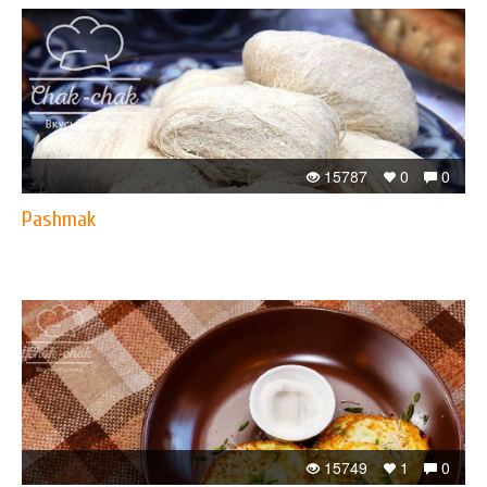
15787
0
0
Pashmak
15749
1
0