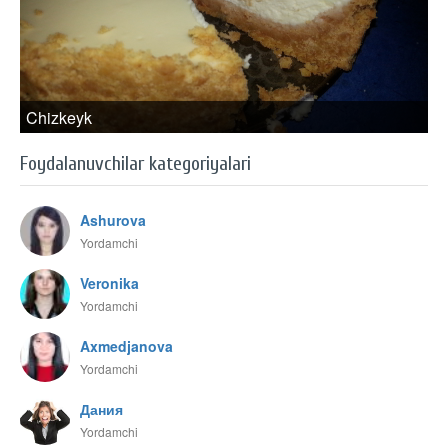
Chizkeyk
Foydalanuvchilar kategoriyalari
Ashurova
Yordamchi
Veronika
Yordamchi
Axmedjanova
Yordamchi
Дания
Yordamchi