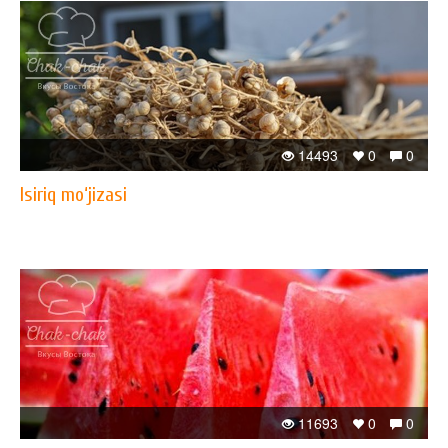
14493
0
0
Isiriq mo‘jizasi
11693
0
0