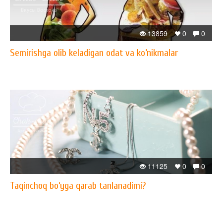
13859
0
0
Semirishga olib keladigan odat va ko‘nikmalar
11125
0
0
Taqinchoq bo‘yga qarab tanlanadimi?