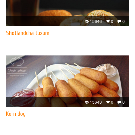
15646
0
0
Shotlandcha tuxum
15643
0
0
Korn dog