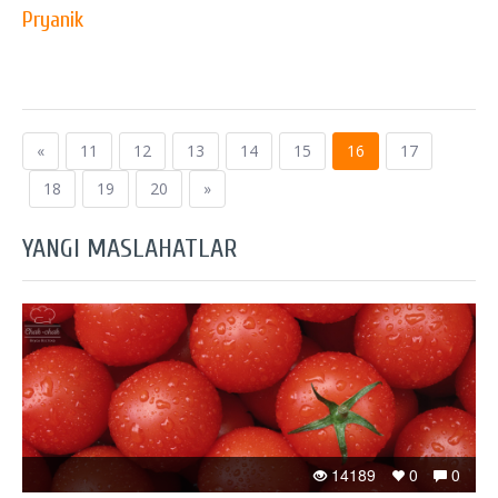
Pryanik
«
11
12
13
14
15
16
17
18
19
20
»
YANGI MASLAHATLAR
14189
0
0