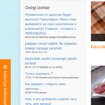
Oxirgi izohlar
Независимо от дырочек будет
вкусно))) Гарантирую. Мясо тоже
выбирайте на свое усмотрение и
усвоение)))) Главное - готовить с
ЛЮБОВЬЮ)))
08-03 22:36 islamova ipargul khamidkhanovna
judayam ciroyli ciqibdi. Bu yiyiwdan
Kabachk
bowqa narsaga yaramidi
16-01 22:41 D i l i m
tayyorlash usulini yozsangiz yaxshi
bo'lardi
28-12 15:10 Topradio.zn.uz online
Точно поможеть ?
17-02 17:08 Исмайлова Райхан Куанышбаевна
Как вариант, открыть семь
карточек...
25-09 14:54 Дания
Неа, я его добавляю совсем чуть-
чуть, для запаха!