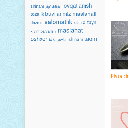
ovqatlanish
shinam
yig'ishtirish
buvilarimiz maslahati
tozalik
salomatlik
dizayn
idish
dazmol
maslahat
kiyim parvarishi
oshxona
taom
shinam
kir yuvish
Pista ch