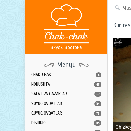
Kun res
Menyu
CHAK-CHAK
6
NONUSHTA
45
SALAT VA GAZAKLAR
62
SUYUQ OVQATLAR
34
QUYUQ OVQATLAR
79
PISHIRIQ
85
Chizke