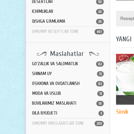
DESERTLAR
50
ICHIMLIKLAR
20
Resept 
QISHGA G'AMLAMA
20
UMUMIY RESEPTLAR SONI
401
YANGI
Maslahatlar
GO'ZALLIK VA SALOMATLIK
82
SHINAM UY
15
OSHXONA VA OVQATLANISH
82
MODA VA USLUB
13
BUVILARIMIZ MASLAHATI
10
Sirnik
OILA BYUDJETI
3
UMUMIY MASLAXATLAR SONI
205