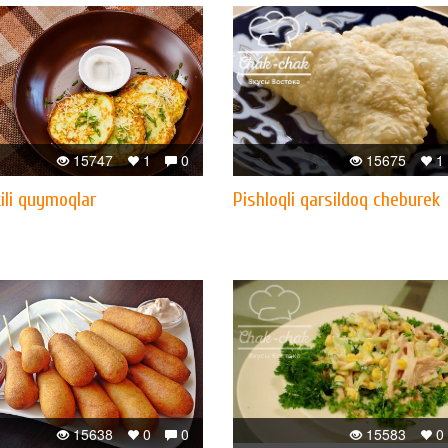
15747
1
0
15675
1
ili quymoqlar
Pishloqli qarsildoq cheburek
15638
0
0
15583
0