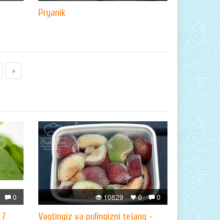
Pryanik
»
0
10829
0
0
 7
Vaqtingiz va pulingizni tejang -