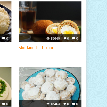
0
15640
0
0
Shotlandcha tuxum
0
15463
0
0