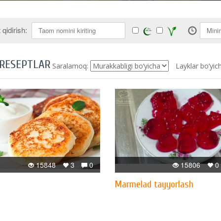
qidirish:
 RESEPTLAR
Saralamoq:
Layklar bo’yic
15848
3
0
15806
0
Marmelad tayyorlash