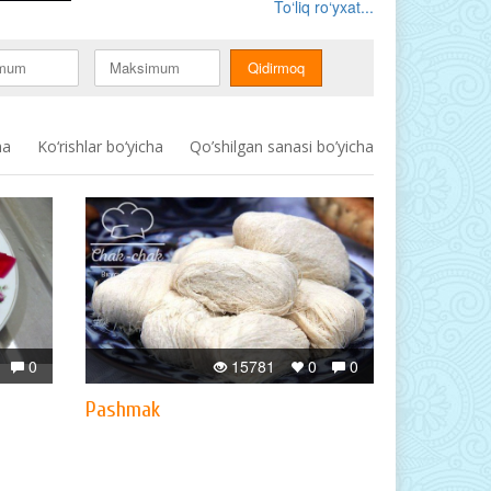
To‘liq ro‘yxat...
ha
Ko‘rishlar bo‘yicha
Qo’shilgan sanasi bo’yicha
0
15781
0
0
Pashmak