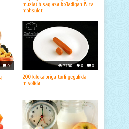
muzlatib saqlasa bo‘ladigan 15 ta
mahsulot
0
7750
0
0
q-
200 kilokaloriya turli yeguliklar
misolida