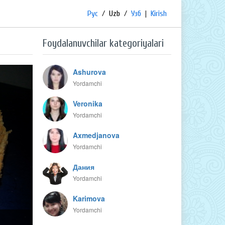
Рус
/
Uzb
/
Узб
|
Kirish
Foydalanuvchilar kategoriyalari
Ashurova
Yordamchi
Veronika
Yordamchi
Axmedjanova
Yordamchi
Дания
Yordamchi
Karimova
Yordamchi