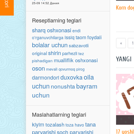
25-09 14:52 Дания
Korn do
Reseptlarning teglari
sharq oshxonasi
endi
foydali
issiq taom
o'rganuvchilarga
«
1
bolalar uchun
sabzavotli
shirin
original
parhezli
tez
YANGI
mualliflik oshxonasi
pishadigan
oson
mevali
qovurmoq
pirog
oila
duxovka
darmondori
uchun
bayram
nonushta
uchun
Maslahatlarning teglari
tana
kiyim
tozalash
toza havo
parvarishi
soch parvarishi
17 yoshl