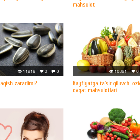
mahsulot
11916
0
0
10891
0
aqish zararlimi?
Kayfiyatga ta’sir qiluvchi ozi
ovqat mahsulotlari