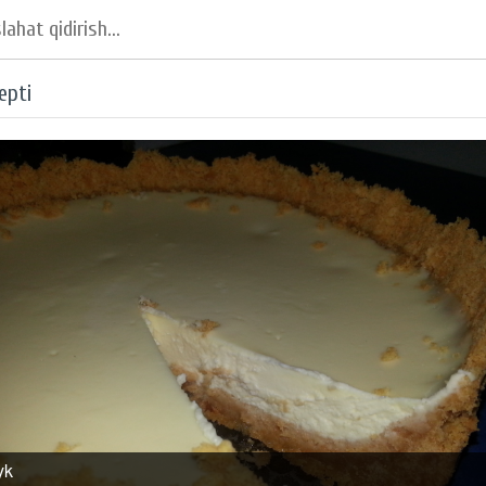
epti
yk