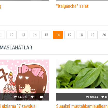
g
"Italyancha" salat
1
12
13
14
15
16
17
18
19
20
 MASLAHATLAR
14330
0
0
9933
0
i qizlarga 17 tavsiya
Suyakni mustahkamlaydigan