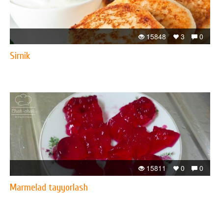
15848
3
0
Sirnik
15811
0
0
Marmelad tayyorlash