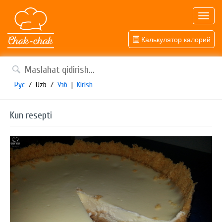
Toggl
navig
Калькулятор калорий
Рус
/
Uzb
/
Узб
|
Kirish
Kun resepti