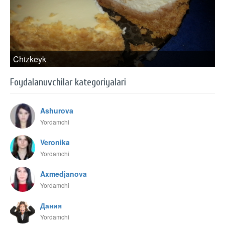
Chizkeyk
Foydalanuvchilar kategoriyalari
Ashurova
Yordamchi
Veronika
Yordamchi
Axmedjanova
Yordamchi
Дания
Yordamchi