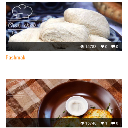
15783
0
0
Pashmak
15748
1
0