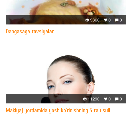
9366
0
0
Dangasaga tavsiyalar
11290
0
0
Makiyaj yordamida yosh ko‘rinishning 5 ta usuli