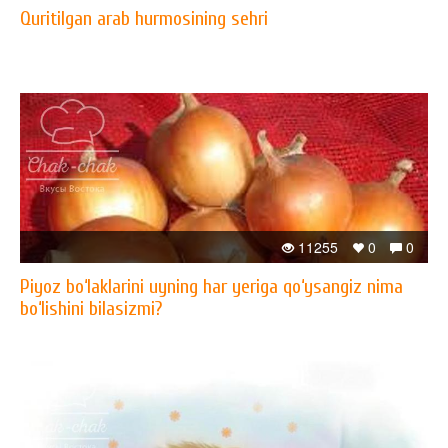
Quritilgan arab hurmosining sehri
11255
0
0
Piyoz bo‘laklarini uyning har yeriga qo‘ysangiz nima
bo‘lishini bilasizmi?