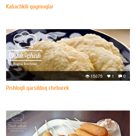
Kabachkili quymoqlar
15675
1
0
Pishloqli qarsildoq cheburek