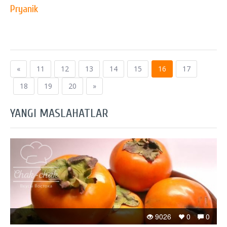
Pryanik
«
11
12
13
14
15
16
17
18
19
20
»
YANGI MASLAHATLAR
9026
0
0