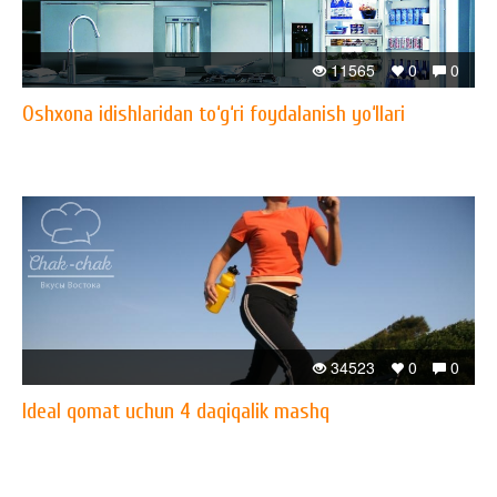
11565
0
0
Oshxona idishlaridan to‘g‘ri foydalanish yo‘llari
34523
0
0
Ideal qomat uchun 4 daqiqalik mashq