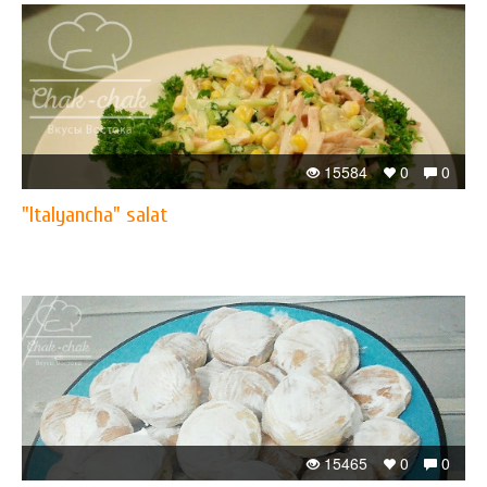
15584
0
0
"Italyancha" salat
15465
0
0