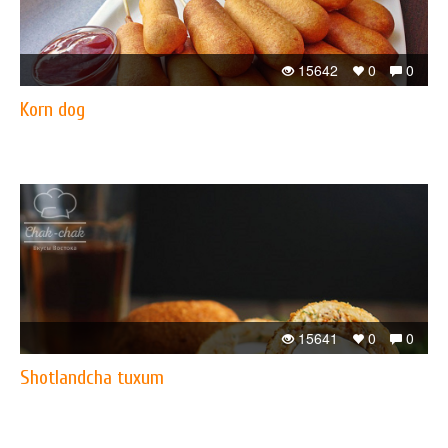
15642
0
0
Korn dog
15641
0
0
Shotlandcha tuxum