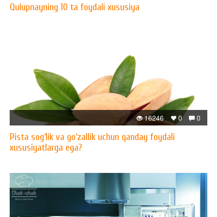
Qulupnayning 10 ta foydali xususiya
16246
0
0
Pista sog‘lik va go‘zallik uchun qanday foydali
xususiyatlarga ega?