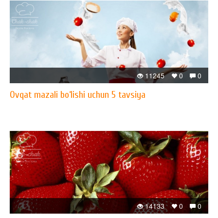
11245
0
0
Ovqat mazali bo‘lishi uchun 5 tavsiya
14133
0
0