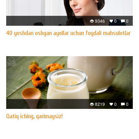
9346
0
0
40 yoshdan oshgan ayollar uchun foydali mahsulotlar
8219
0
0
Qatiq iching, qarimaysiz!