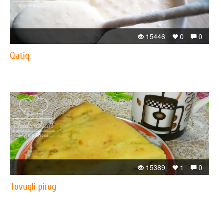
15446
0
0
​Qatiq
15389
1
0
Tovuqli pirog