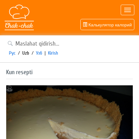
Toggl
navig
Калькулятор калорий
Рус
/
Uzb
/
Узб
|
Kirish
Kun resepti