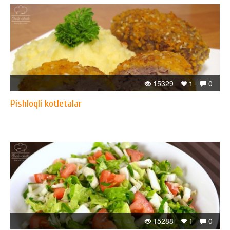
15329
1
0
Pishloqli kotletalar
15288
1
0