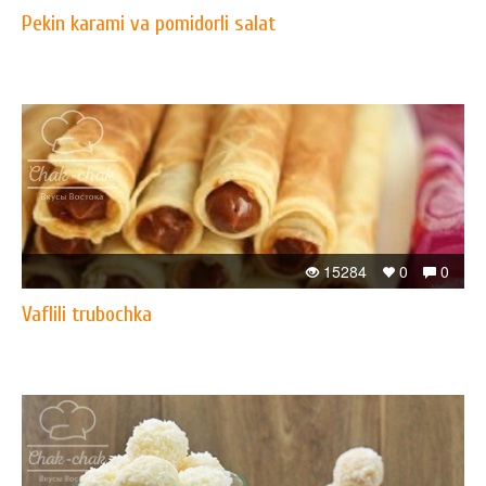
Pekin karami va pomidorli salat
15284
0
0
Vaflili trubochka