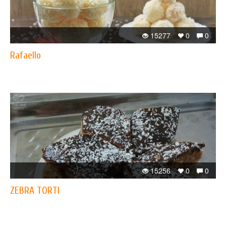
15277
0
0
Rafaello
15256
0
0
ZEBRA TORTI