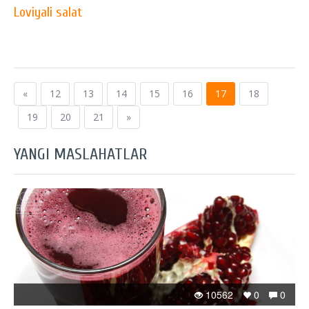
Loviyali salat
«
12
13
14
15
16
17
18
19
20
21
»
YANGI MASLAHATLAR
10562
0
0