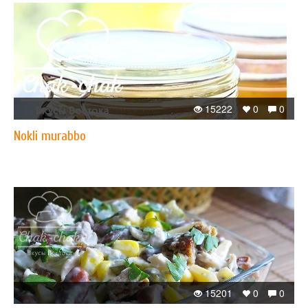
15222
0
0
Nokli murabbo
15201
0
0