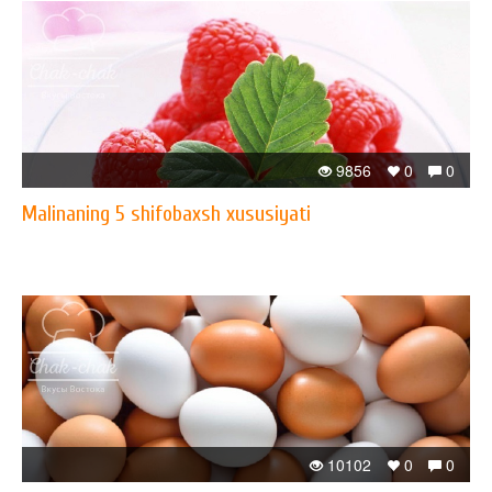
9856
0
0
Malinaning 5 shifobaxsh xususiyati
10102
0
0