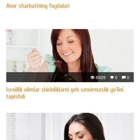
Anor sharbatining foydalari
8929
0
0
Isroillik olimlar shirinliklarni yeb semirmaslik yo‘lini
topishdi