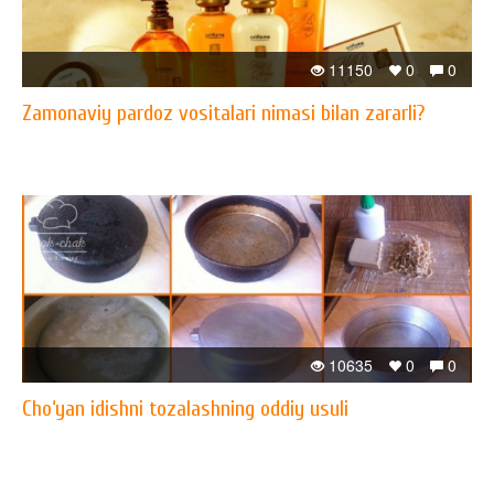
11150
0
0
Zamonaviy pardoz vositalari nimasi bilan zararli?
10635
0
0
Cho‘yan idishni tozalashning oddiy usuli