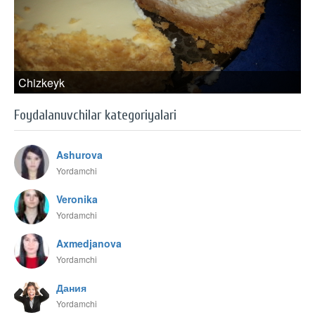
Chizkeyk
Foydalanuvchilar kategoriyalari
Ashurova
Yordamchi
Veronika
Yordamchi
Axmedjanova
Yordamchi
Дания
Yordamchi