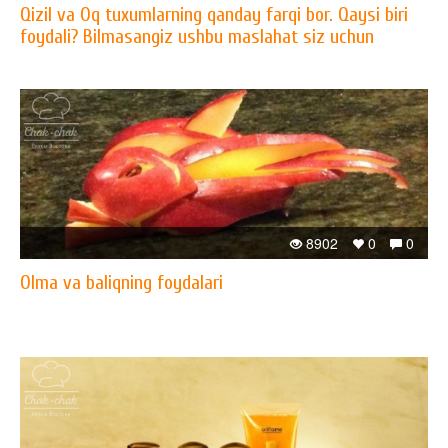
Qizil va Oq tuxumlarning qanday farqi bor. Qaysi biri
foydali? Bilmasangiz ushbu maslahat siz uchun
8902
0
0
Olma va baliqning foydalari