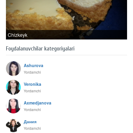
Chizkeyk
Foydalanuvchilar kategoriyalari
Ashurova
Yordamchi
Veronika
Yordamchi
Axmedjanova
Yordamchi
Дания
Yordamchi