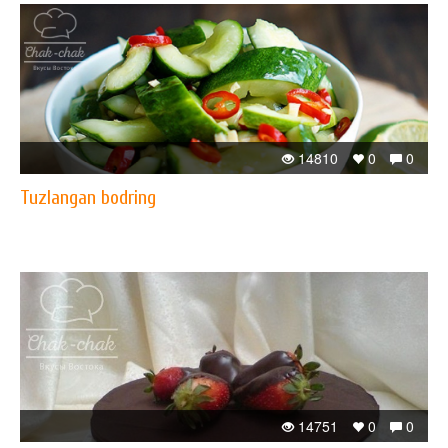
14810
0
0
Tuzlangan bodring
14751
0
0