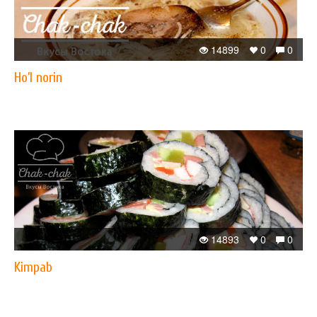
14899
0
0
Ho’l norin
14893
0
0
Kimpab