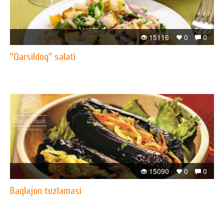
15116
0
0
"Qarsildoq" salati
15090
0
0
Baqlajon tuzlamasi