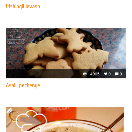
Pishloqli lavash
14905
0
0
Asalli pechenye