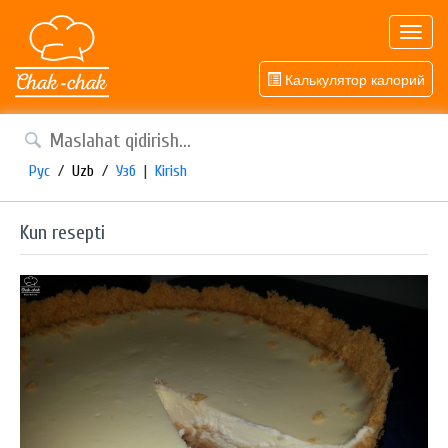
Toggl
navig
Калькулятор калорий
Рус
/
Uzb
/
Узб
|
Kirish
Kun resepti