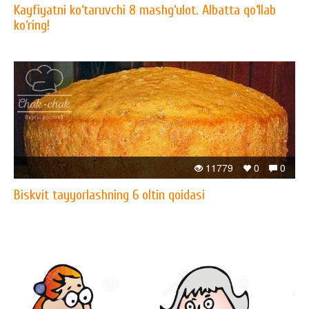
Kayfiyatni ko‘taruvchi 8 mashg‘ulot. Albatta qo‘llab
ko‘ring!
11779
0
0
Biskvit tayyorlashning 6 oltin qoidasi