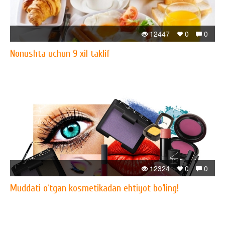
12447
0
0
Nonushta uchun 9 xil taklif
12324
0
0
Muddati o‘tgan kosmetikadan ehtiyot bo‘ling!