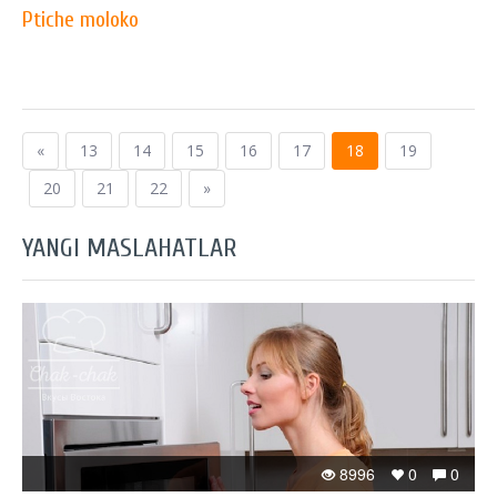
Ptiche moloko
«
13
14
15
16
17
18
19
20
21
22
»
YANGI MASLAHATLAR
8996
0
0