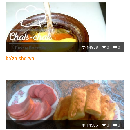
14958
0
0
Ko’za sho’rva
14906
0
0