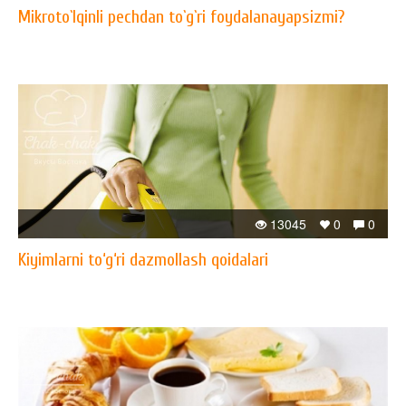
Mikroto`lqinli pechdan to`g`ri foydalanayapsizmi?
13045
0
0
Kiyimlarni to‘g‘ri dazmollash qoidalari