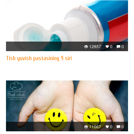
12857
0
0
Tish yuvish pastasining 9 siri
11067
0
0