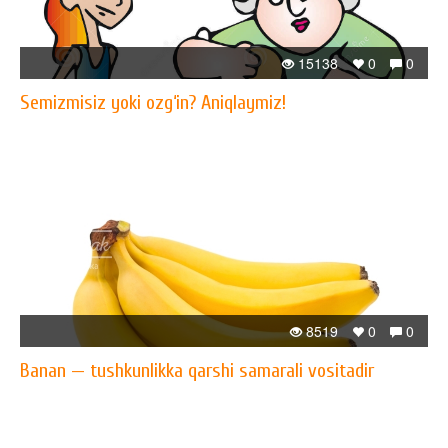
15138
0
0
Semizmisiz yoki ozg‘in? Aniqlaymiz!
8519
0
0
Banan — tushkunlikka qarshi samarali vositadir