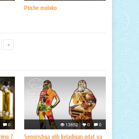
Ptiche moloko
»
0
13852
0
0
ning 7
Semirishga olib keladigan odat va