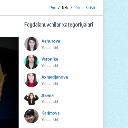
Рус
/
Uzb
/
Узб
|
Kirish
Foydalanuvchilar kategoriyalari
Ashurova
Yordamchi
Veronika
Yordamchi
Axmedjanova
Yordamchi
Дания
Yordamchi
Karimova
Yordamchi