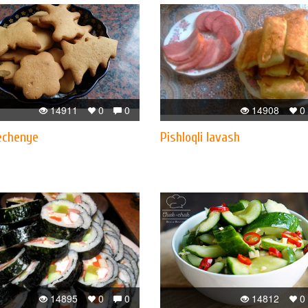
14911
0
0
14908
0
pechenye
Pishloqli lavash
14895
0
0
14812
0