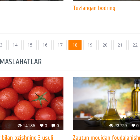
Tuzlangan bodring
3
14
15
16
17
18
19
20
21
22
 MASLAHATLAR
14185
0
0
23279
0
bilan ozishning 3 usuli
Zaytun moyidan foydalanish