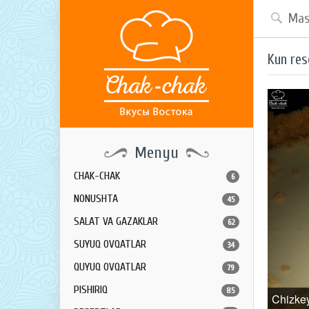
Kun res
Menyu
CHAK-CHAK
6
NONUSHTA
45
SALAT VA GAZAKLAR
62
SUYUQ OVQATLAR
34
QUYUQ OVQATLAR
79
PISHIRIQ
85
Chizke