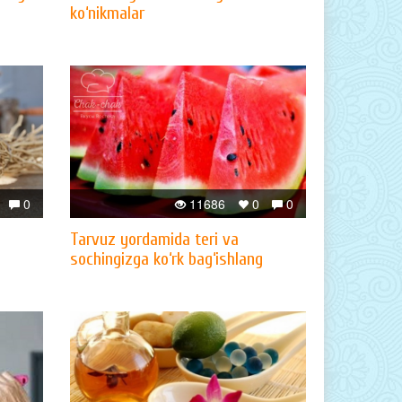
ko‘nikmalar
0
11686
0
0
Tarvuz yordamida teri va
sochingizga ko‘rk bag‘ishlang