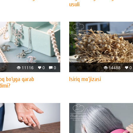
usuli
11116
0
0
14488
0
oq bo‘yga qarab
Isiriq mo‘jizasi
dimi?