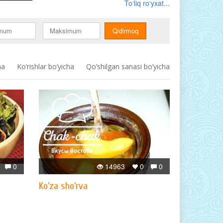
To‘liq ro‘yxat...
ha
Ko‘rishlar bo‘yicha
Qo’shilgan sanasi bo’yicha
0
14963
0
0
Ko’za sho’rva