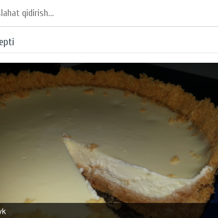
epti
yk