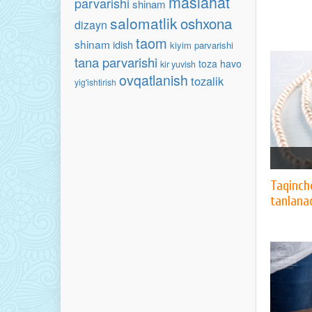
maslahat
parvarishi
shinam
salomatlik
oshxona
dizayn
taom
shinam
idish
kiyim parvarishi
tana parvarishi
toza havo
kir yuvish
ovqatlanish
tozalik
yig'ishtirish
Taqinch
tanlana