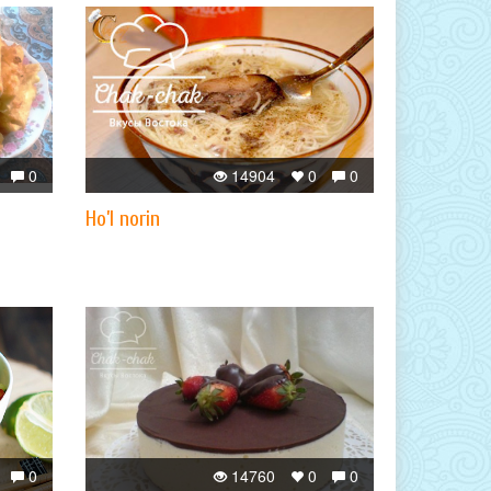
0
14904
0
0
Ho’l norin
0
14760
0
0