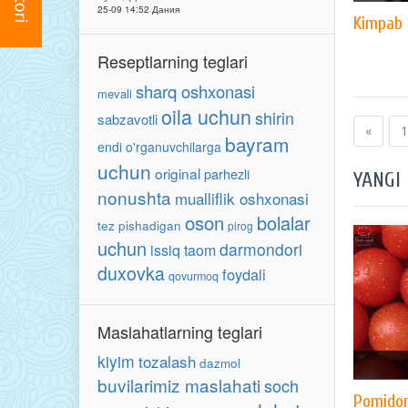
25-09 14:52 Дания
Kimpab
Reseptlarning teglari
sharq oshxonasi
mevali
oila uchun
shirin
sabzavotli
«
1
bayram
endi o'rganuvchilarga
uchun
original
parhezli
YANGI
nonushta
mualliflik oshxonasi
oson
bolalar
tez pishadigan
pirog
uchun
darmondori
issiq taom
duxovka
foydali
qovurmoq
Maslahatlarning teglari
kiyim
tozalash
dazmol
buvilarimiz maslahati
soch
Pomidor 