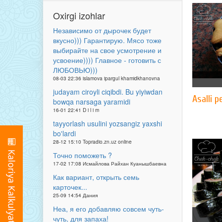
Oxirgi izohlar
Независимо от дырочек будет
вкусно))) Гарантирую. Мясо тоже
выбирайте на свое усмотрение и
усвоение)))) Главное - готовить с
ЛЮБОВЬЮ)))
08-03 22:36 islamova ipargul khamidkhanovna
judayam ciroyli ciqibdi. Bu yiyiwdan
Asalli 
bowqa narsaga yaramidi
16-01 22:41 D i l i m
tayyorlash usulini yozsangiz yaxshi
bo'lardi
28-12 15:10 Topradio.zn.uz online
Точно поможеть ?
17-02 17:08 Исмайлова Райхан Куанышбаевна
Как вариант, открыть семь
карточек...
25-09 14:54 Дания
Неа, я его добавляю совсем чуть-
чуть, для запаха!