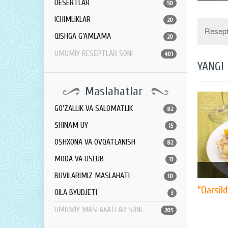
DESERTLAR
50
ICHIMLIKLAR
20
Resept 
QISHGA G'AMLAMA
20
UMUMIY RESEPTLAR SONI
401
YANGI
Maslahatlar
GO'ZALLIK VA SALOMATLIK
82
SHINAM UY
15
OSHXONA VA OVQATLANISH
82
MODA VA USLUB
13
BUVILARIMIZ MASLAHATI
10
"Qarsild
OILA BYUDJETI
3
UMUMIY MASLAXATLAR SONI
205