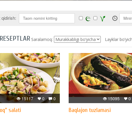
qidirish:
 RESEPTLAR
Saralamoq:
Layklar bo’yic
15117
0
0
15095
0
oq" salati
Baqlajon tuzlamasi