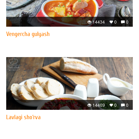
14434
0
0
Vengercha gulyash
14409
0
0
Lavlagi sho‘rva