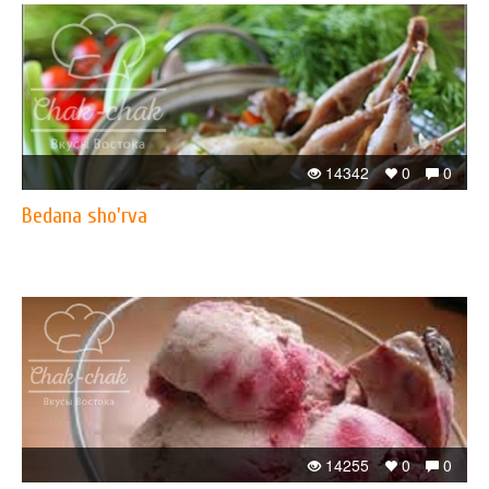
14342
0
0
Bedana sho'rva
14255
0
0