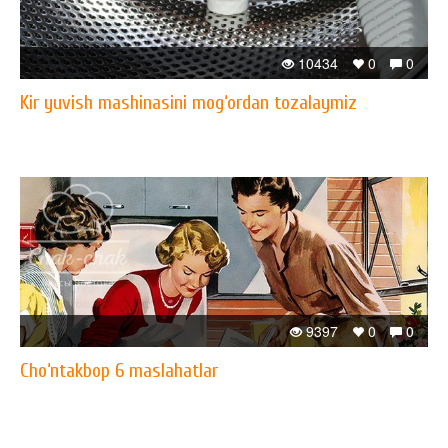
10434
0
0
Kir yuvish mashinasini mog‘ordan tozalaymiz
9397
0
0
Cho‘ntakbop 6 maslahatlar