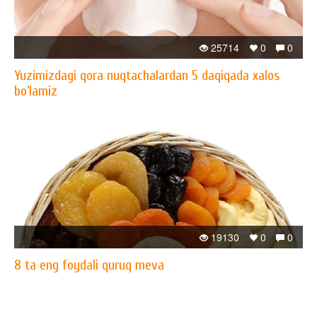
25714
0
0
Yuzimizdagi qora nuqtachalardan 5 daqiqada xalos
bo‘lamiz
19130
0
0
8 ta eng foydali quruq meva