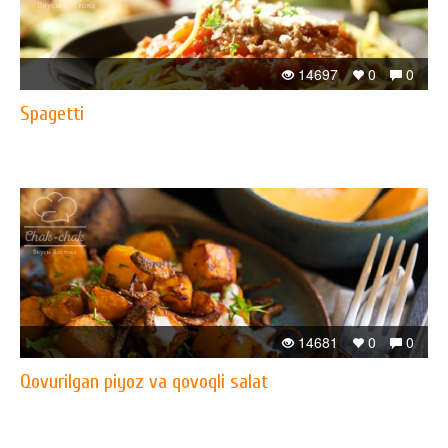
14697
0
0
Spagetti
14681
0
0
Qovurilgan piyoz va qovoqli salat