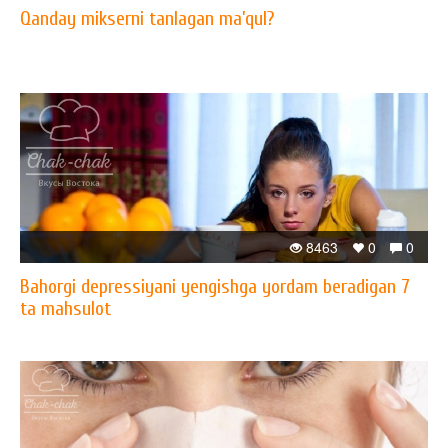
Qanday mikserni tanlagan ma’qul?
8463
0
0
Bahorgi depressiyani yengishga yordam beradigan 7
ta mahsulot