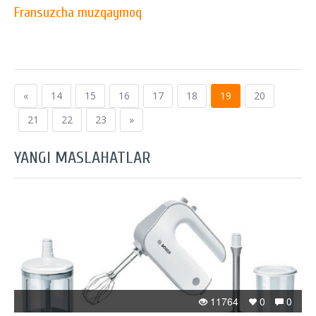
Fransuzcha muzqaymoq
«
14
15
16
17
18
19
20
21
22
23
»
YANGI MASLAHATLAR
11764
0
0