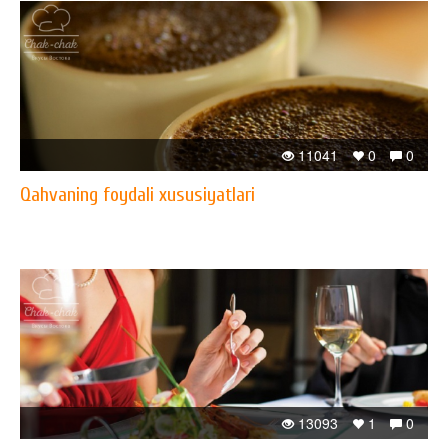
11041
0
0
Qahvaning foydali xususiyatlari
13093
1
0