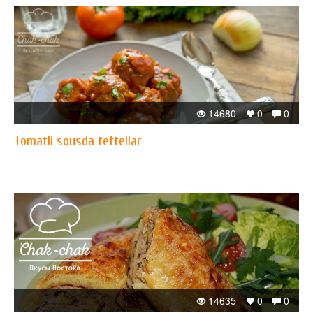
14680
0
0
Tomatli sousda teftellar
14635
0
0