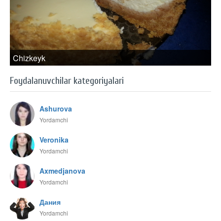
Chizkeyk
Foydalanuvchilar kategoriyalari
Ashurova
Yordamchi
Veronika
Yordamchi
Axmedjanova
Yordamchi
Дания
Yordamchi