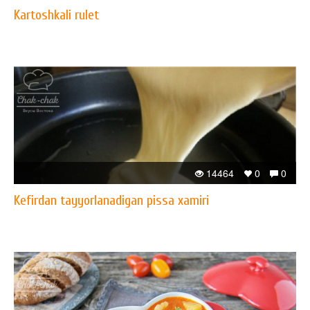
Kartoshkali rulet
14464
0
0
Kefirdan tayyorlanadigan pissa xamiri