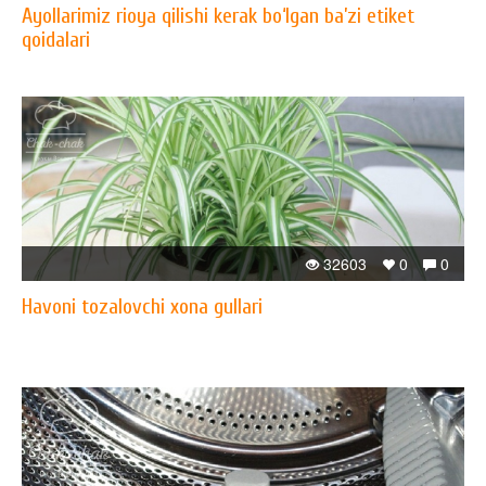
Ayollarimiz rioya qilishi kerak bo‘lgan ba’zi etiket
qoidalari
32603
0
0
Havoni tozalovchi xona gullari