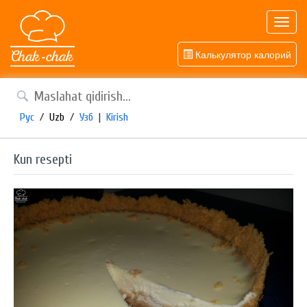
Toggl
navig
Калькулятор калорий
Рус
/
Uzb
/
Узб
|
Kirish
Kun resepti