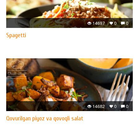
14697
0
0
Spagetti
14682
0
0
Qovurilgan piyoz va qovoqli salat