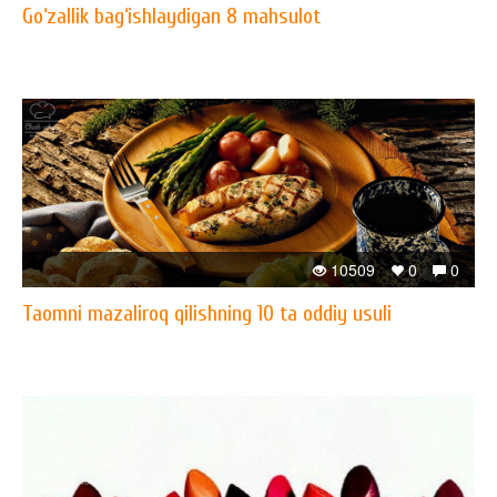
Go‘zallik bag‘ishlaydigan 8 mahsulot
10509
0
0
Taomni mazaliroq qilishning 10 ta oddiy usuli