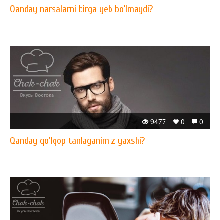
Qanday narsalarni birga yeb bo’lmaydi?
9477
0
0
Qanday qo'lqop tanlaganimiz yaxshi?