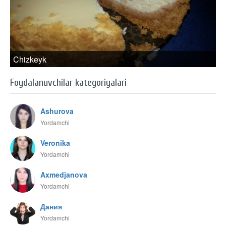
Chizkeyk
Foydalanuvchilar kategoriyalari
Ashurova
Yordamchi
Veronika
Yordamchi
Axmedjanova
Yordamchi
Дания
Yordamchi