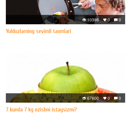
10398
0
0
Yulduzlarning sevimli taomlari
67600
0
0
7 kunda 7 kg ozishni istaysizmi?