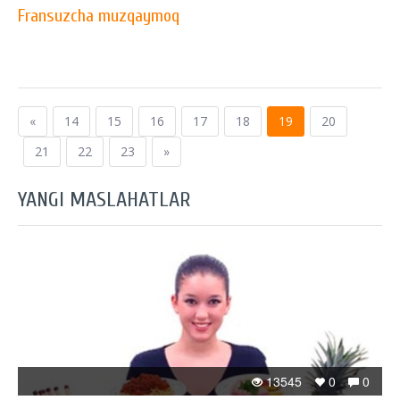
Fransuzcha muzqaymoq
«
14
15
16
17
18
19
20
21
22
23
»
YANGI MASLAHATLAR
13545
0
0