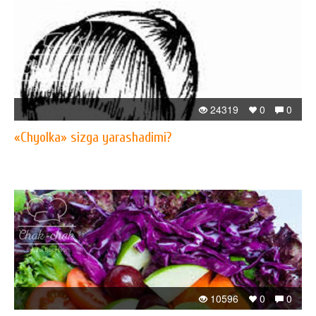
24319
0
0
«Chyolka» sizga yarashadimi?
10596
0
0