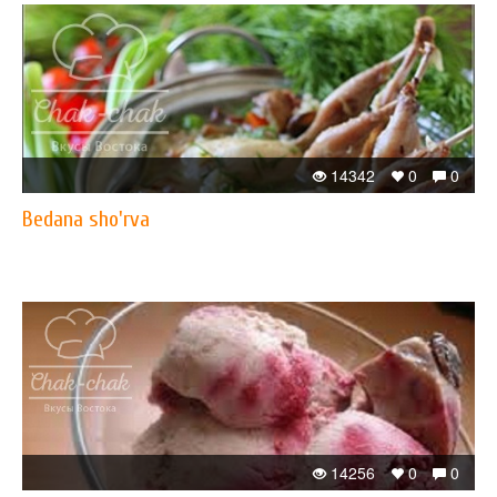
14342
0
0
Bedana sho'rva
14256
0
0