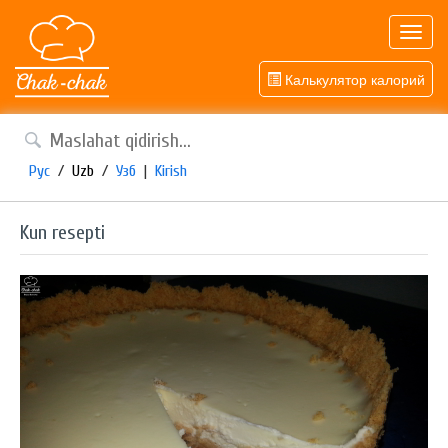
Toggl
navig
Калькулятор калорий
Рус
/
Uzb
/
Узб
|
Kirish
Kun resepti