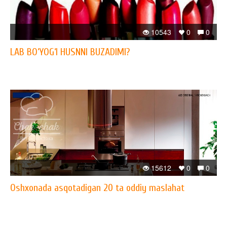
10543
0
0
LAB BO‘YOG‘I HUSNNI BUZADIMI?
15612
0
0
Oshxonada asqotadigan 20 ta oddiy maslahat