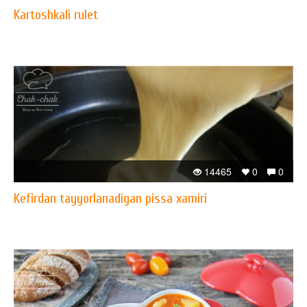
Kartoshkali rulet
14465
0
0
Kefirdan tayyorlanadigan pissa xamiri