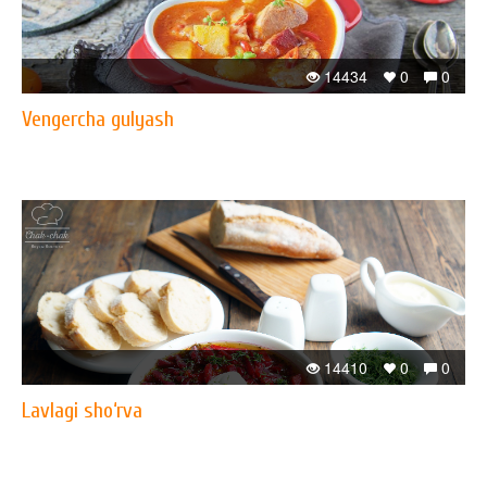
14434
0
0
Vengercha gulyash
14410
0
0
Lavlagi sho‘rva