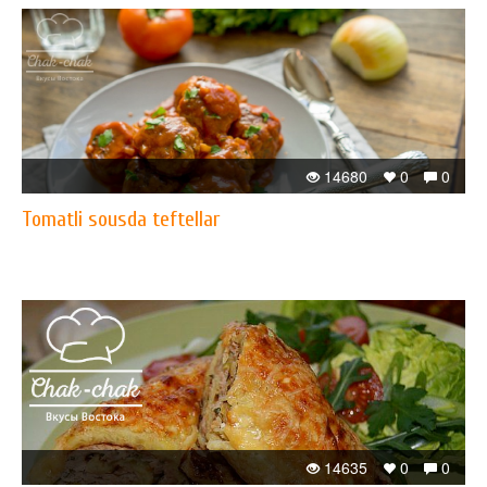
14680
0
0
Tomatli sousda teftellar
14635
0
0