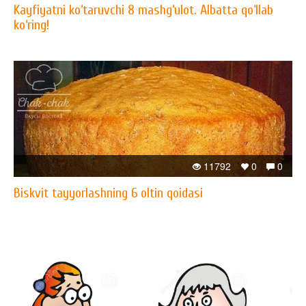
Kayfiyatni ko‘taruvchi 8 mashg‘ulot. Albatta qo‘llab
ko‘ring!
11792
0
0
Biskvit tayyorlashning 6 oltin qoidasi