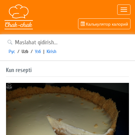
Toggl
navig
Калькулятор калорий
Рус
/
Uzb
/
Узб
|
Kirish
Kun resepti