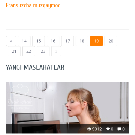
Fransuzcha muzqaymoq
«
14
15
16
17
18
19
20
21
22
23
»
YANGI MASLAHATLAR
9012
0
0