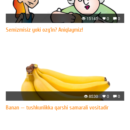
15145
0
0
Semizmisiz yoki ozg‘in? Aniqlaymiz!
8530
0
0
Banan — tushkunlikka qarshi samarali vositadir