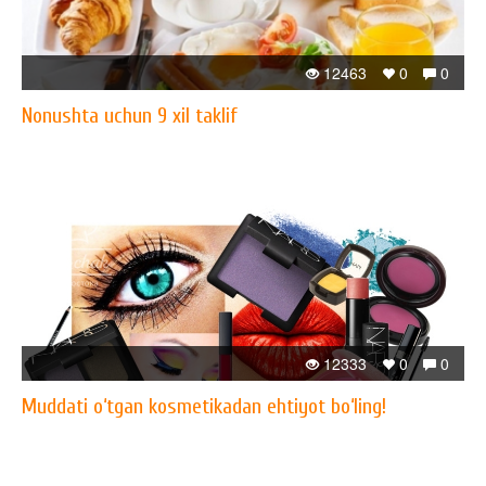
12463
0
0
Nonushta uchun 9 xil taklif
12333
0
0
Muddati o‘tgan kosmetikadan ehtiyot bo‘ling!