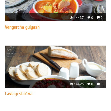
14437
0
0
Vengercha gulyash
14425
0
0
Lavlagi sho‘rva