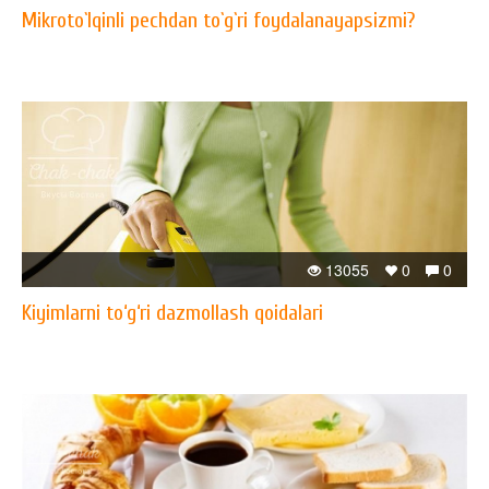
Mikroto`lqinli pechdan to`g`ri foydalanayapsizmi?
13055
0
0
Kiyimlarni to‘g‘ri dazmollash qoidalari