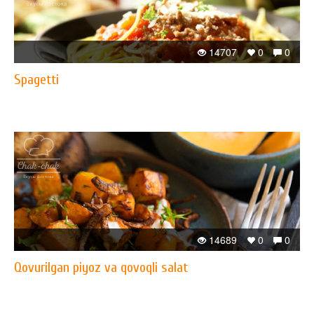
14707
0
0
Spagetti
14689
0
0
Qovurilgan piyoz va qovoqli salat