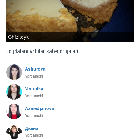
Chizkeyk
Foydalanuvchilar kategoriyalari
Ashurova
Yordamchi
Veronika
Yordamchi
Axmedjanova
Yordamchi
Дания
Yordamchi