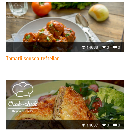
14688
0
0
Tomatli sousda teftellar
14637
0
0