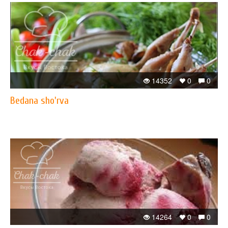
14352
0
0
Bedana sho'rva
14264
0
0