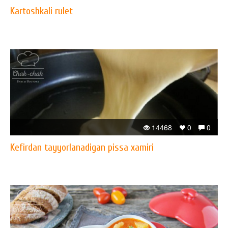
Kartoshkali rulet
14468
0
0
Kefirdan tayyorlanadigan pissa xamiri