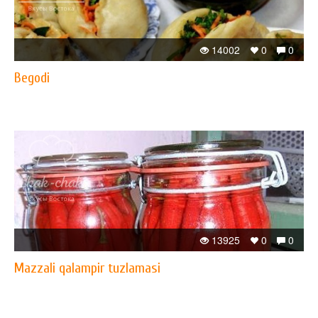
14002
0
0
Begodi
13925
0
0
Mazzali qalampir tuzlamasi