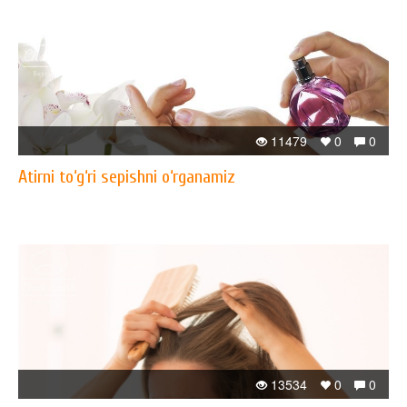
11479
0
0
Atirni to‘g‘ri sepishni o‘rganamiz
13534
0
0