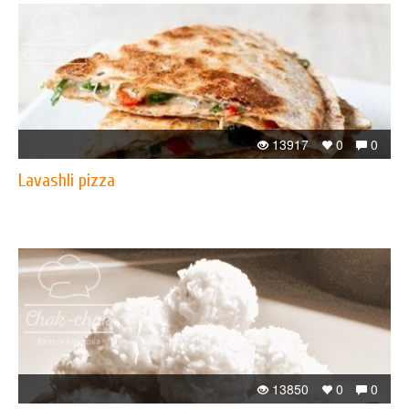
13917
0
0
Lavashli pizza
13850
0
0