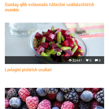
Qanday qilib oshxonada ishlashni soddalashtirish
mumkin
22441
0
0
Lavlagini pishirish usullari