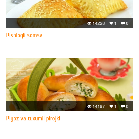
14228
1
0
Pishloqli somsa
14197
1
0
Piyoz va tuxumli pirojki