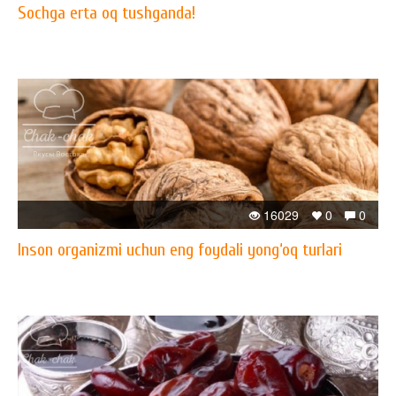
Sochga erta oq tushganda!
16029
0
0
Inson organizmi uchun eng foydali yong‘oq turlari