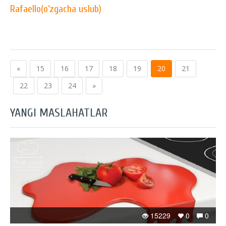
Rafaello(o‘zgacha uslub)
«
15
16
17
18
19
20
21
22
23
24
»
YANGI MASLAHATLAR
15229
0
0