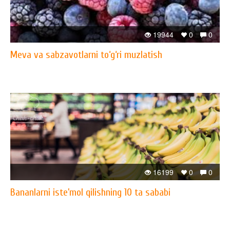
19944
0
0
Meva va sabzavotlarni to‘g‘ri muzlatish
16199
0
0
Bananlarni iste’mol qilishning 10 ta sababi