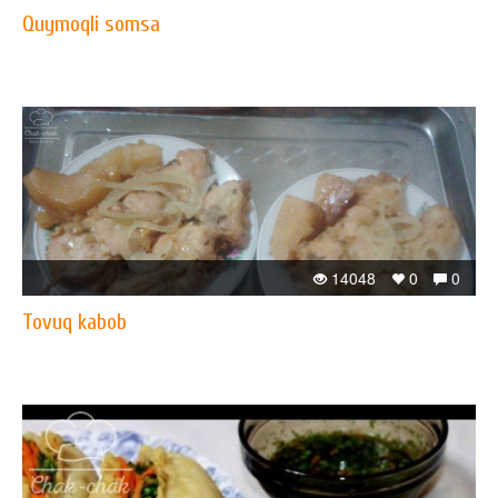
Quymoqli somsa
14048
0
0
Tovuq kabob