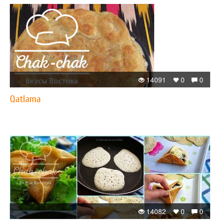
14091
0
0
Qatlama
14082
0
0