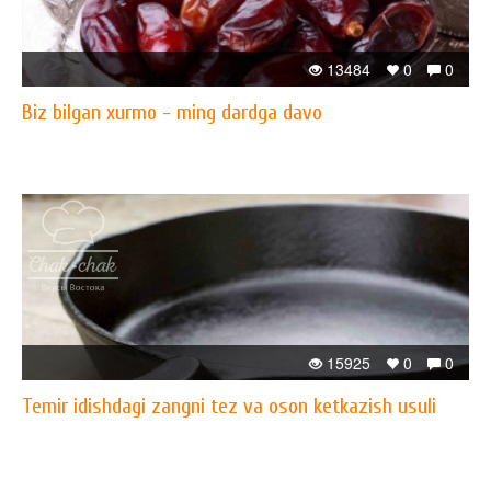
13484
0
0
Biz bilgan xurmo - ming dardga davo
15925
0
0
Temir idishdagi zangni tez va oson ketkazish usuli