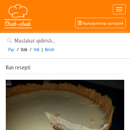
Toggl
navig
Калькулятор калорий
Рус
/
Uzb
/
Узб
|
Kirish
Kun resepti