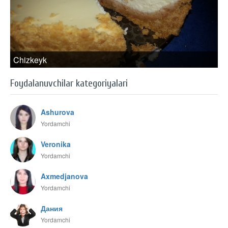
Chizkeyk
Foydalanuvchilar kategoriyalari
Ashurova
Yordamchi
Veronika
Yordamchi
Axmedjanova
Yordamchi
Дания
Yordamchi