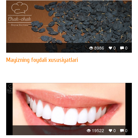
8986
0
0
Mayizning foydali xususiyatlari
19522
0
0