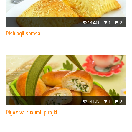
14231
1
0
Pishloqli somsa
14199
1
0
Piyoz va tuxumli pirojki