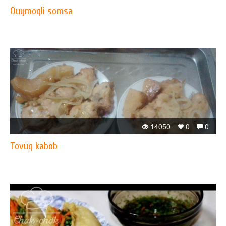
Quymoqli somsa
14050
0
0
Tovuq kabob