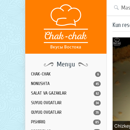
Kun res
Menyu
CHAK-CHAK
6
NONUSHTA
45
SALAT VA GAZAKLAR
62
SUYUQ OVQATLAR
34
QUYUQ OVQATLAR
79
PISHIRIQ
85
Chizke