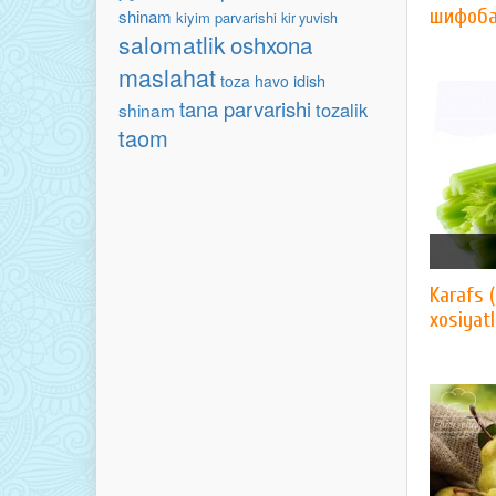
шифоб
shinam
kiyim parvarishi
kir yuvish
salomatlik
oshxona
maslahat
idish
toza havo
tana parvarishi
tozalik
shinam
taom
Karafs 
xosiyat