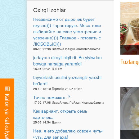
Oxirgi izohlar
Независимо от дырочек будет
вкусно))) Гарантирую. Мясо тоже
выбирайте на свое усмотрение и
усвоение)))) Главное - готовить с
ЛЮБОВЬЮ)))
08-03 22:36 islamova ipargul khamidkhanovna
judayam ciroyli ciqibdi. Bu yiyiwdan
Tuzlang
bowqa narsaga yaramidi
16-01 22:41 D i l i m
tayyorlash usulini yozsangiz yaxshi
bo'lardi
28-12 15:10 Topradio.zn.uz online
Точно поможеть ?
17-02 17:08 Исмайлова Райхан Куанышбаевна
Как вариант, открыть семь
карточек...
25-09 14:54 Дания
Неа, я его добавляю совсем чуть-
чуть, для запаха!