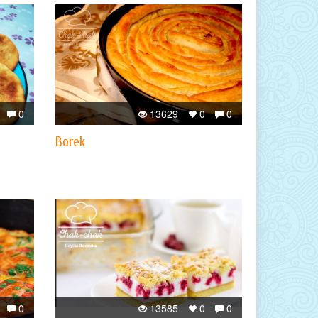
0
13629
0
0
Borek
0
13585
0
0