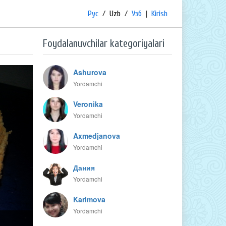
Рус
/
Uzb
/
Узб
|
Kirish
Foydalanuvchilar kategoriyalari
Ashurova
Yordamchi
Veronika
Yordamchi
Axmedjanova
Yordamchi
Дания
Yordamchi
Karimova
Yordamchi