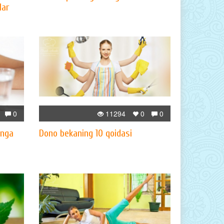
lar
0
11294
0
0
inga
Dono bekaning 10 qoidasi