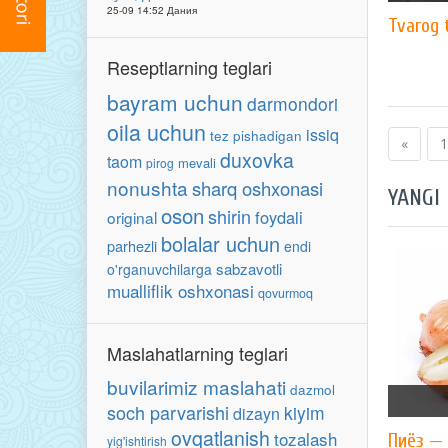
25-09 14:52 Дания
Tvarog 
Reseptlarning teglari
bayram uchun
darmondori
oila uchun
issiq
tez pishadigan
«
1
duxovka
taom
mevali
pirog
nonushta
sharq oshxonasi
YANGI
oson
shirin
foydali
original
bolalar uchun
parhezli
endi
sabzavotli
o'rganuvchilarga
mualliflik oshxonasi
qovurmoq
Maslahatlarning teglari
buvilarimiz maslahati
dazmol
soch parvarishi
kiyim
dizayn
ovqatlanish
tozalash
Пиёз — 
yig'ishtirish