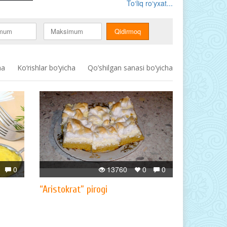
To‘liq ro‘yxat...
ha
Ko‘rishlar bo‘yicha
Qo’shilgan sanasi bo’yicha
0
13760
0
0
“Aristokrat” pirogi