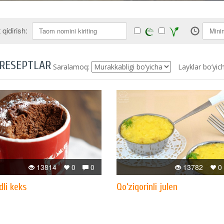
qidirish:
 RESEPTLAR
Saralamoq:
Layklar bo’yic
13814
0
0
13782
0
dli keks
Qo‘ziqorinli julen