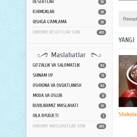
DESERTLAR
50
ICHIMLIKLAR
20
Resept 
QISHGA G'AMLAMA
20
UMUMIY RESEPTLAR SONI
401
YANGI
Maslahatlar
GO'ZALLIK VA SALOMATLIK
82
SHINAM UY
15
OSHXONA VA OVQATLANISH
82
MODA VA USLUB
13
BUVILARIMIZ MASLAHATI
10
Shokola
OILA BYUDJETI
3
UMUMIY MASLAXATLAR SONI
205