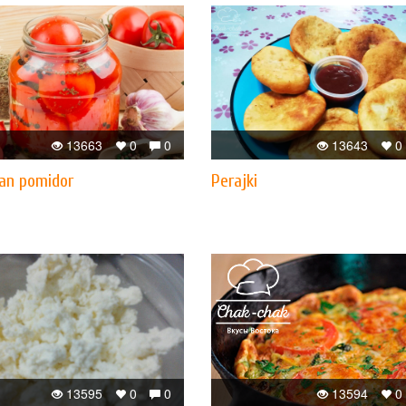
13663
0
0
13643
0
an pomidor
Perajki
13595
0
0
13594
0