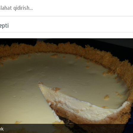
epti
yk