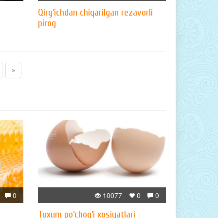
Qirg‘ichdan chiqarilgan rezavorli
pirog
»
0
10077
0
0
Tuxum po‘chog‘i xosiyatlari