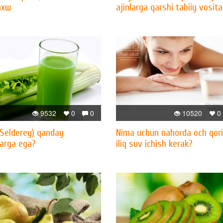
ахш
ajinlarga qarshi tabiiy vosita
9532
0
0
10520
0
(Selderey) qanday
Nima uchun nahorda och qor
larga ega?
iliq suv ichish kerak?