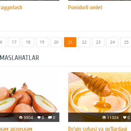
tayyorlash
Pomidorli оmlet
6
17
18
19
20
21
22
23
24
25
 MASLAHATLAR
9904
0
0
11324
0
xам арзон,xам
Bo‘yin sohasi va qo‘llardagi