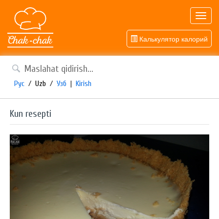
Toggl
navig
Калькулятор калорий
Рус
/
Uzb
/
Узб
|
Kirish
Kun resepti