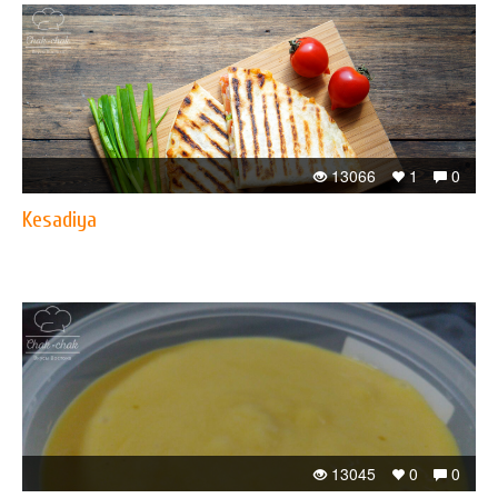
13066
1
0
Kesadiya
13045
0
0