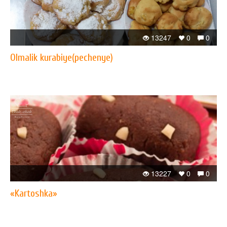
13247
0
0
Olmalik kurabiye(pechenye)
13227
0
0
«Kartoshka»