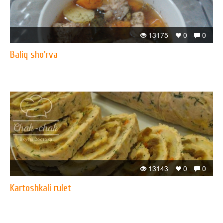
13175
0
0
Baliq sho'rva
13143
0
0
Kartoshkali rulet