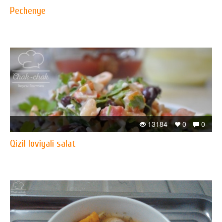
Pechenye
13184
0
0
Qizil loviyali salat