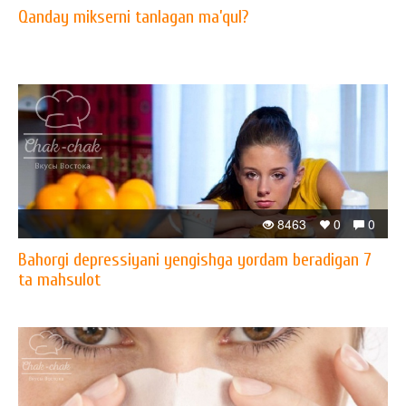
Qanday mikserni tanlagan ma’qul?
8463
0
0
Bahorgi depressiyani yengishga yordam beradigan 7
ta mahsulot