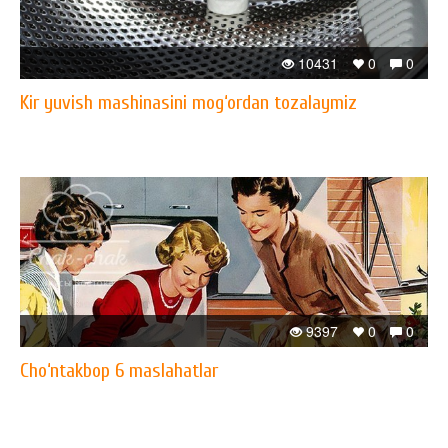
10431
0
0
Kir yuvish mashinasini mog‘ordan tozalaymiz
9397
0
0
Cho‘ntakbop 6 maslahatlar