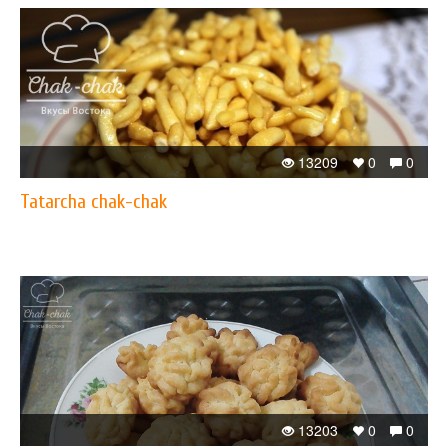
13209
0
0
Tatarcha chak-chak
13203
0
0