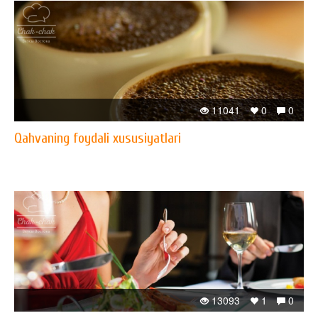
11041
0
0
Qahvaning foydali xususiyatlari
13093
1
0