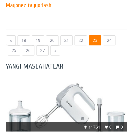
Mayonez tayyorlash
«
18
19
20
21
22
23
24
25
26
27
»
YANGI MASLAHATLAR
11761
0
0