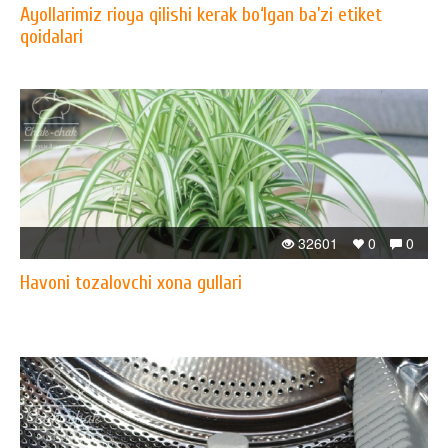
Ayollarimiz rioya qilishi kerak bo‘lgan ba’zi etiket
qoidalari
32601
0
0
Havoni tozalovchi xona gullari