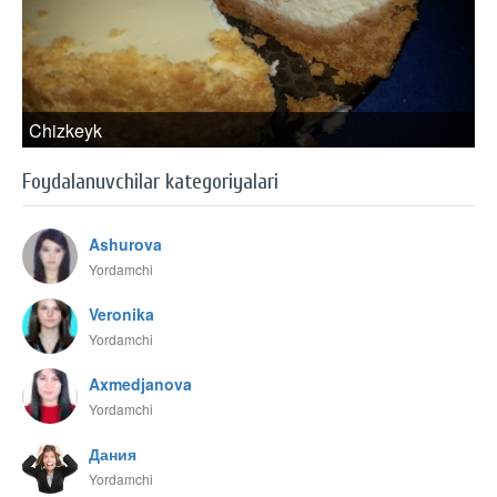
Chizkeyk
Foydalanuvchilar kategoriyalari
Ashurova
Yordamchi
Veronika
Yordamchi
Axmedjanova
Yordamchi
Дания
Yordamchi