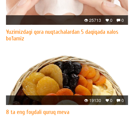
25713
0
0
Yuzimizdagi qora nuqtachalardan 5 daqiqada xalos
bo‘lamiz
19130
0
0
8 ta eng foydali quruq meva