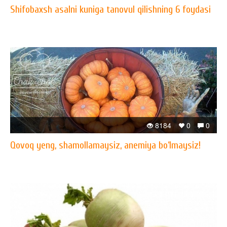
Shifobaxsh asalni kuniga tanovul qilishning 6 foydasi
8184
0
0
Qovoq yeng, shamollamaysiz, anemiya bo‘lmaysiz!