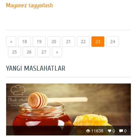
Mayonez tayyorlash
«
18
19
20
21
22
23
24
25
26
27
»
YANGI MASLAHATLAR
11638
0
0