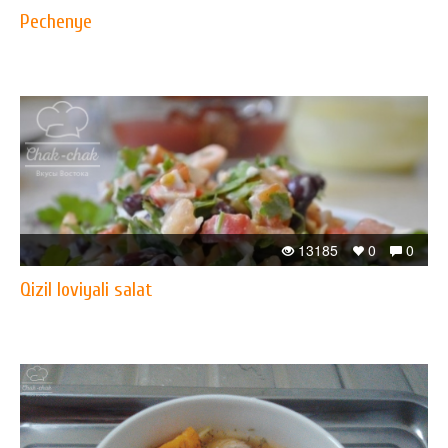
Pechenye
13185
0
0
Qizil loviyali salat