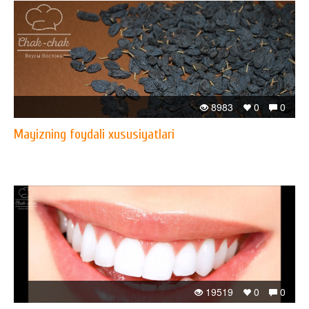
8983
0
0
Mayizning foydali xususiyatlari
19519
0
0