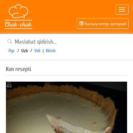
Toggl
navig
Калькулятор калорий
Рус
/
Uzb
/
Узб
|
Kirish
Kun resepti