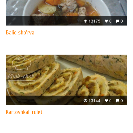
13175
0
0
Baliq sho'rva
13144
0
0
Kartoshkali rulet