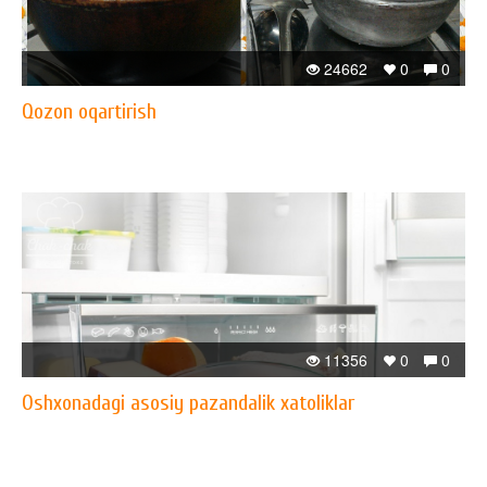
24662
0
0
Qozon oqartirish
11356
0
0
Oshxonadagi asosiy pazandalik xatoliklar