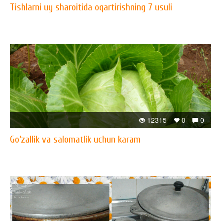
Tishlarni uy sharoitida oqartirishning 7 usuli
12315
0
0
Go‘zallik va salomatlik uchun karam