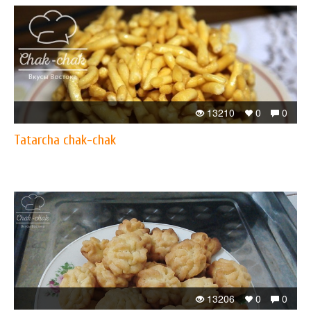
13210
0
0
Tatarcha chak-chak
13206
0
0