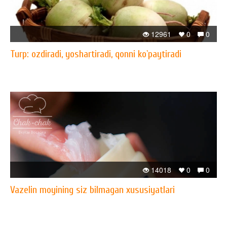
12961
0
0
Turp: ozdiradi, yoshartiradi, qonni ko`paytiradi
14018
0
0
Vazelin moyining siz bilmagan xususiyatlari