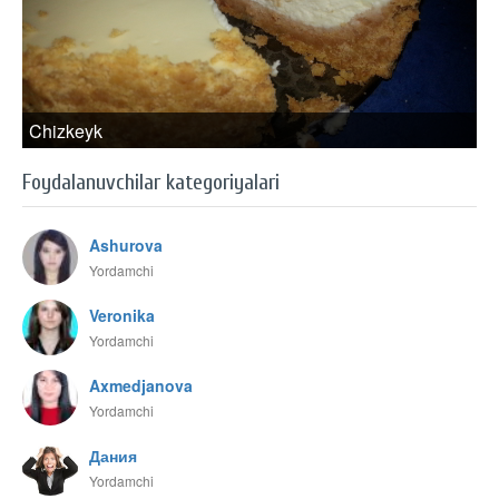
Chizkeyk
Foydalanuvchilar kategoriyalari
Ashurova
Yordamchi
Veronika
Yordamchi
Axmedjanova
Yordamchi
Дания
Yordamchi