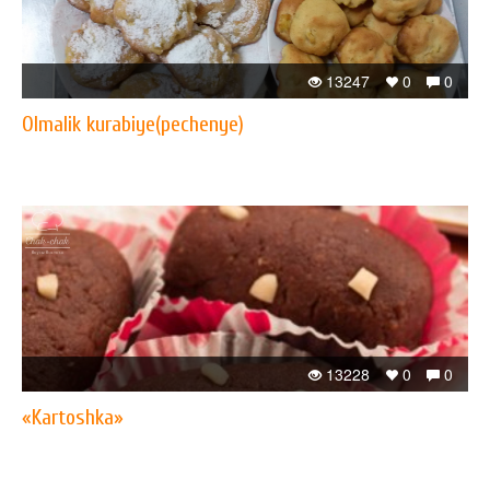
13247
0
0
Olmalik kurabiye(pechenye)
13228
0
0
«Kartoshka»