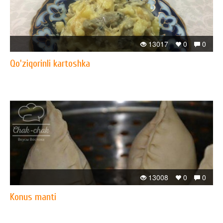
13017
0
0
Qo'ziqorinli kartoshka
13008
0
0
Konus manti