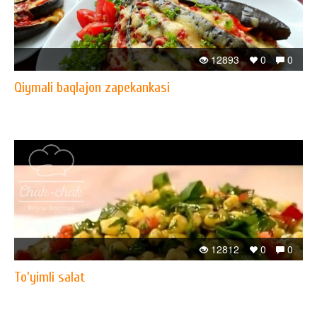
12893
0
0
Qiymali baqlajon zapekankasi
12812
0
0
To'yimli salat