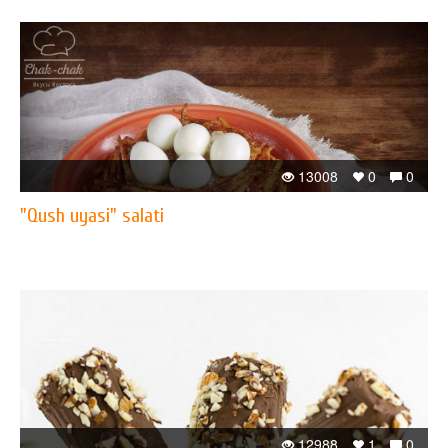
13008
0
0
"Qush uyasi" salati
12988
1
0