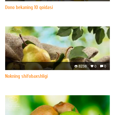
Dono bekaning 10 qoidasi
8238
0
0
Nokning shifobaxshligi