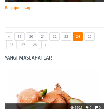
Baqlajonli say
«
19
20
21
22
23
24
25
26
27
28
»
YANGI MASLAHATLAR
9902
0
0