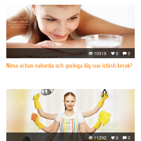
10519
0
0
Nima uchun nahorda och qoringa iliq suv ichish kerak?
11292
0
0