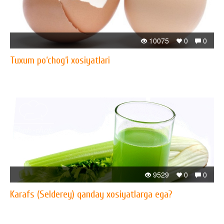
10075
0
0
Tuxum po‘chog‘i xosiyatlari
9529
0
0
Karafs (Selderey) qanday xosiyatlarga ega?