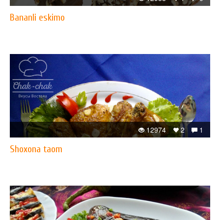
Bananli eskimo
12974
2
1
Shoxona taom