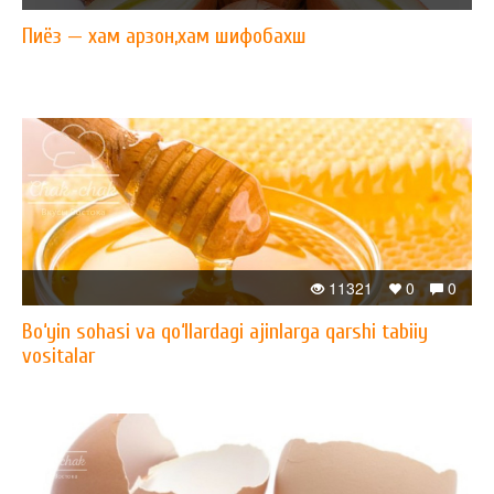
Пиёз — xам арзон,xам шифобахш
11321
0
0
Bo‘yin sohasi va qo‘llardagi ajinlarga qarshi tabiiy
vositalar