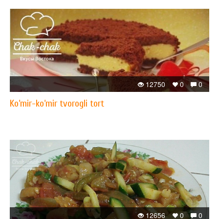
12750
0
0
Ko‘mir-ko‘mir tvorogli tort
12656
0
0