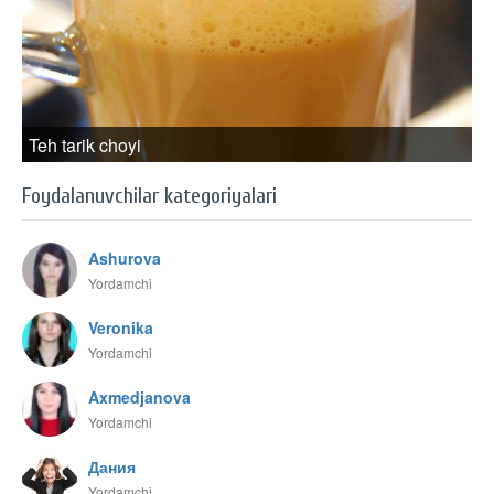
Teh tarik choyi
Foydalanuvchilar kategoriyalari
Ashurova
Yordamchi
Veronika
Yordamchi
Axmedjanova
Yordamchi
Дания
Yordamchi