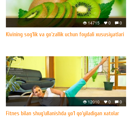
14715
0
0
Kivining sog‘lik va go‘zallik uchun foydali xususiyatlari
12010
0
0
Fitnes bilan shug‘ullanishda yo‘l qo‘yiladigan xatolar