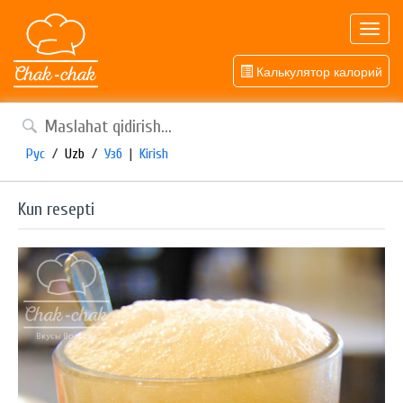
Toggl
navig
Калькулятор калорий
Рус
/
Uzb
/
Узб
|
Kirish
Kun resepti