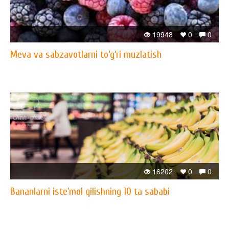
19948
0
0
Meva va sabzavotlarni to‘g‘ri muzlatish
16202
0
0
Bananlarni iste’mol qilishning 10 ta sababi