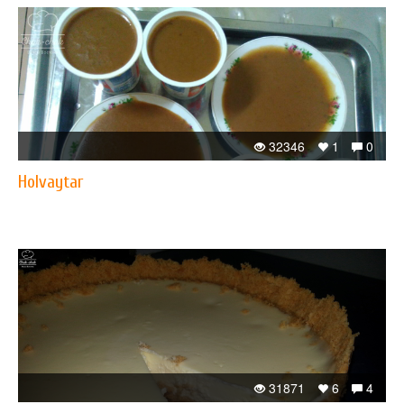
32346
1
0
Holvaytar
31871
6
4