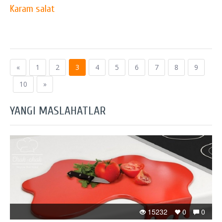
Karam salat
«
1
2
3
4
5
6
7
8
9
10
»
YANGI MASLAHATLAR
15232
0
0