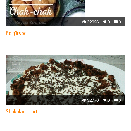
32926
0
0
Bo‘g‘irsoq
32770
0
0
Shokoladli tort