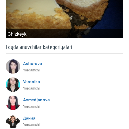
Chizkeyk
Foydalanuvchilar kategoriyalari
Ashurova
Yordamchi
Veronika
Yordamchi
Axmedjanova
Yordamchi
Дания
Yordamchi