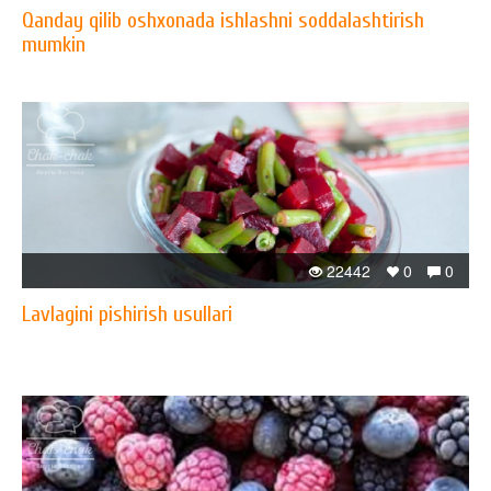
Qanday qilib oshxonada ishlashni soddalashtirish
mumkin
22442
0
0
Lavlagini pishirish usullari