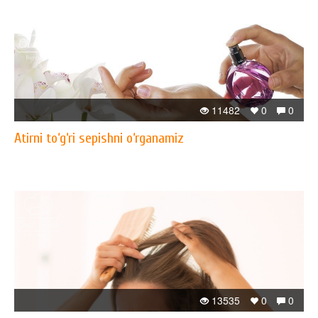
11482
0
0
Atirni to‘g‘ri sepishni o‘rganamiz
13535
0
0