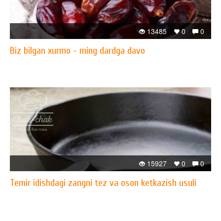
13485
0
0
Biz bilgan xurmo - ming dardga davo
15927
0
0
Temir idishdagi zangni tez va oson ketkazish usuli