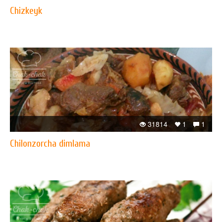
Chizkeyk
31814
1
1
Chilonzorcha dimlama