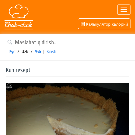
Toggl
navig
Калькулятор калорий
Рус
/
Uzb
/
Узб
|
Kirish
Kun resepti