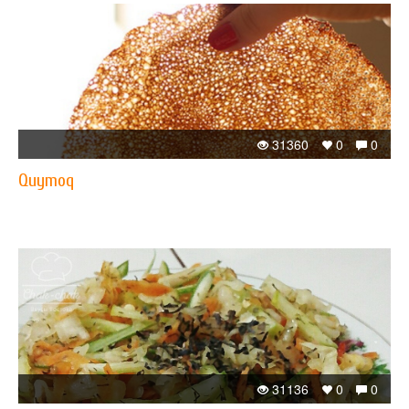
31360
0
0
Quymoq
31136
0
0