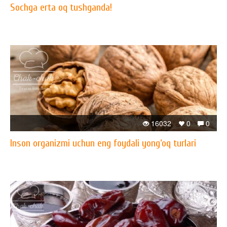
Sochga erta oq tushganda!
16032
0
0
Inson organizmi uchun eng foydali yong‘oq turlari