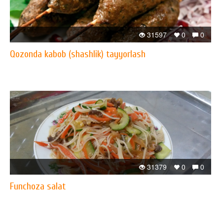
31597
0
0
Qozonda kabob (shashlik) tayyorlash
31379
0
0
Funchoza salat