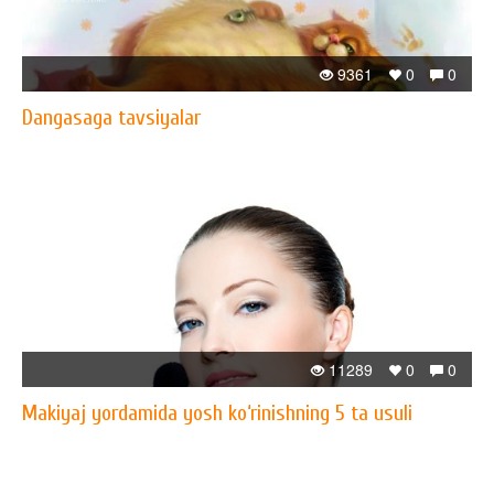
9361
0
0
Dangasaga tavsiyalar
11289
0
0
Makiyaj yordamida yosh ko‘rinishning 5 ta usuli