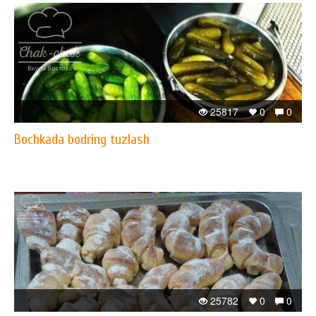
25817
0
0
Bochkada bodring tuzlash
25782
0
0