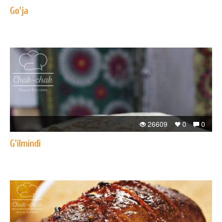
Go'ja
26609
0
0
G'ilmindi