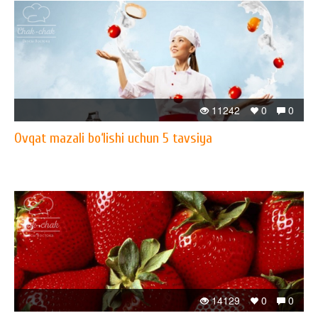
11242
0
0
Ovqat mazali bo‘lishi uchun 5 tavsiya
14129
0
0