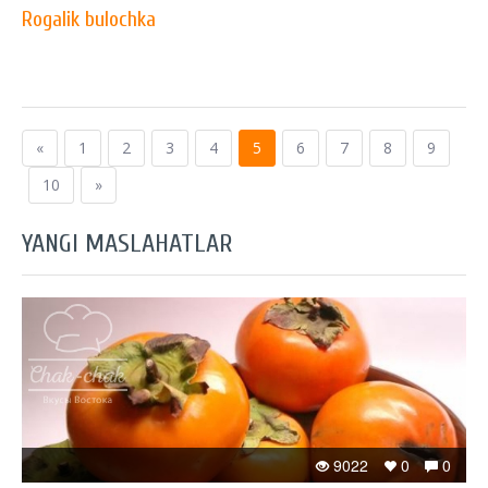
Rogalik bulochka
«
1
2
3
4
5
6
7
8
9
10
»
YANGI MASLAHATLAR
9022
0
0