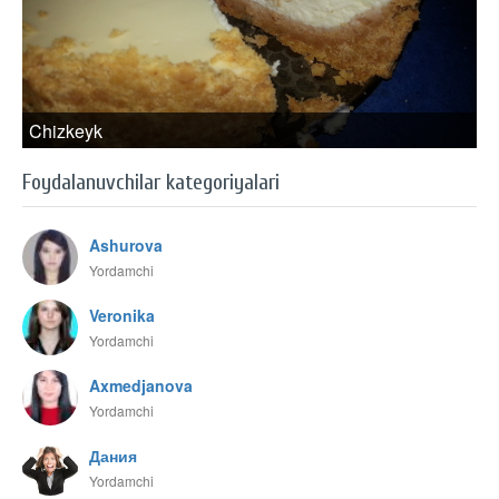
Chizkeyk
Foydalanuvchilar kategoriyalari
Ashurova
Yordamchi
Veronika
Yordamchi
Axmedjanova
Yordamchi
Дания
Yordamchi