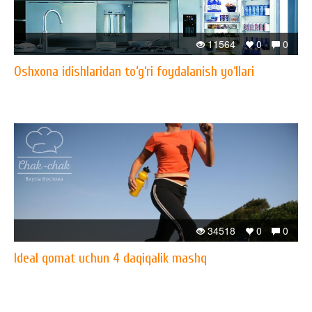
11564
0
0
Oshxona idishlaridan to‘g‘ri foydalanish yo‘llari
34518
0
0
Ideal qomat uchun 4 daqiqalik mashq