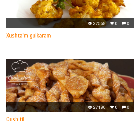
27558
0
0
Xushta'm gulkaram
27190
0
0
Qush tili