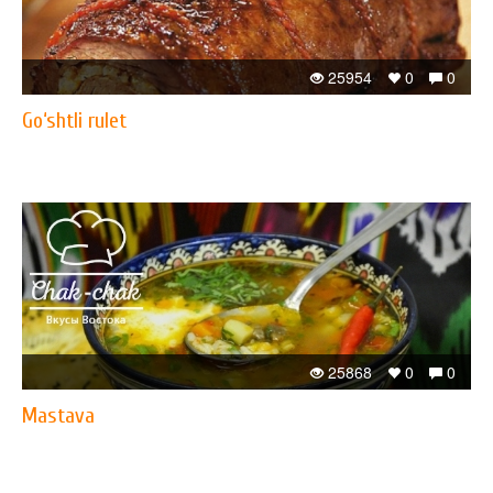
25954
0
0
Go‘shtli rulet
25868
0
0
Mastava