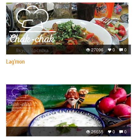
27096
0
0
Lag’mon
26655
0
0