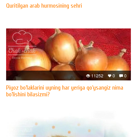
Quritilgan arab hurmosining sehri
11252
0
0
Piyoz bo‘laklarini uyning har yeriga qo‘ysangiz nima
bo‘lishini bilasizmi?