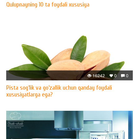
Qulupnayning 10 ta foydali xususiya
16242
0
0
Pista sog‘lik va go‘zallik uchun qanday foydali
xususiyatlarga ega?