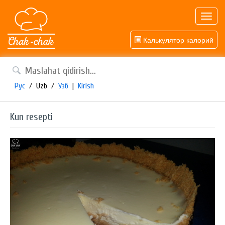
Toggl
navig
Калькулятор калорий
Рус
/
Uzb
/
Узб
|
Kirish
Kun resepti