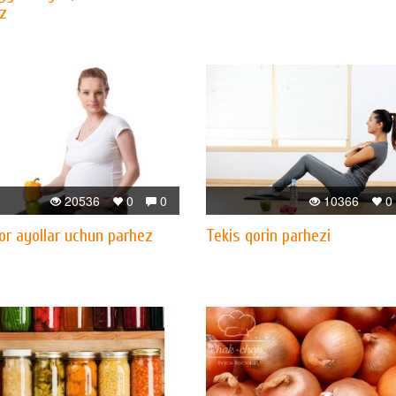
z
20536
0
0
10366
0
or ayollar uchun parhez
Tekis qorin parhezi