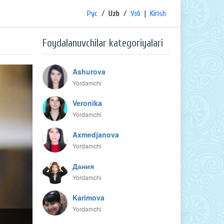
Рус
/
Uzb
/
Узб
|
Kirish
Foydalanuvchilar kategoriyalari
Ashurova
Yordamchi
Veronika
Yordamchi
Axmedjanova
Yordamchi
Дания
Yordamchi
Karimova
Yordamchi