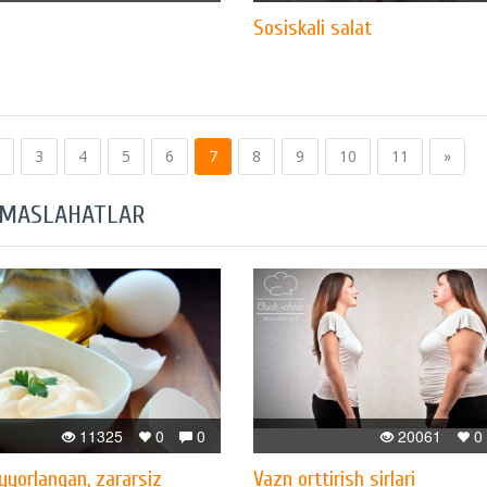
Sosiskali salat
3
4
5
6
7
8
9
10
11
»
 MASLAHATLAR
11325
0
0
20061
0
yyorlangan, zararsiz
Vazn orttirish sirlari