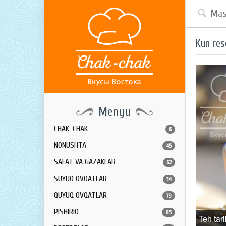
Kun res
Menyu
CHAK-CHAK
6
NONUSHTA
45
SALAT VA GAZAKLAR
62
SUYUQ OVQATLAR
34
QUYUQ OVQATLAR
79
PISHIRIQ
85
Teh tar