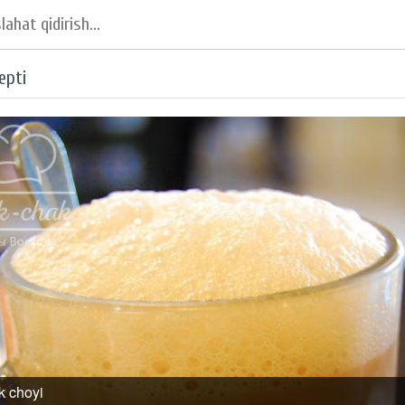
epti
ik choyi