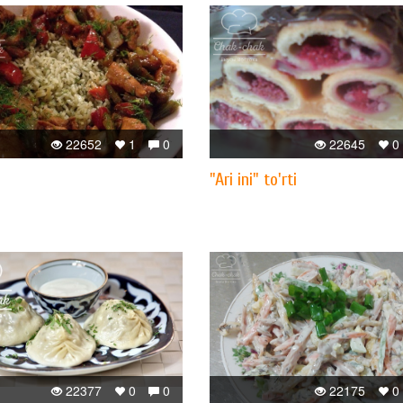
22652
1
0
22645
0
"Ari ini" to'rti
22377
0
0
22175
0