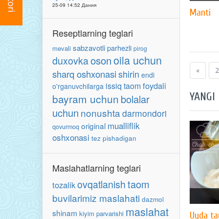
25-09 14:52 Дания
Manti
Reseptlarning teglari
sabzavotli
parhezli
mevali
pirog
oila uchun
oson
duxovka
«
2
sharq oshxonasi
shirin
endi
foydali
issiq taom
o'rganuvchilarga
YANGI
bayram uchun
bolalar
uchun
nonushta
darmondori
mualliflik
original
qovurmoq
oshxonasi
tez pishadigan
Maslahatlarning teglari
taom
ovqatlanish
tozalik
buvilarimiz maslahati
dazmol
maslahat
shinam
kiyim parvarishi
Uyda ta