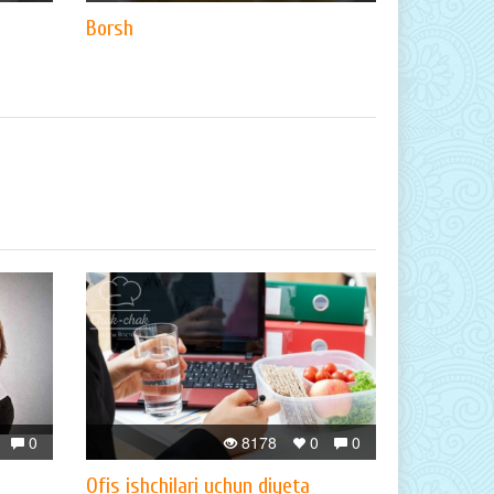
Borsh
0
8178
0
0
Ofis ishchilari uchun diyeta