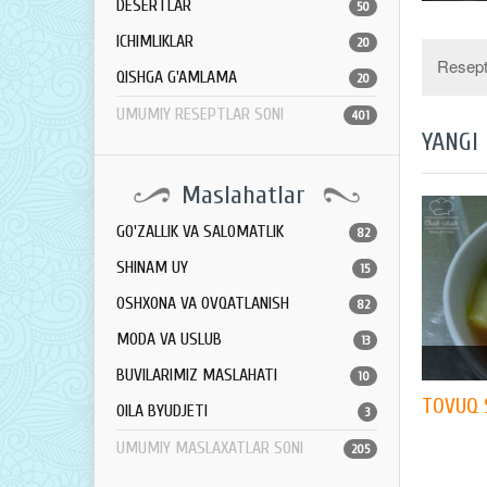
DESERTLAR
50
ICHIMLIKLAR
20
Resept 
QISHGA G'AMLAMA
20
UMUMIY RESEPTLAR SONI
401
YANGI
Maslahatlar
GO'ZALLIK VA SALOMATLIK
82
SHINAM UY
15
OSHXONA VA OVQATLANISH
82
MODA VA USLUB
13
BUVILARIMIZ MASLAHATI
10
TOVUQ 
OILA BYUDJETI
3
UMUMIY MASLAXATLAR SONI
205