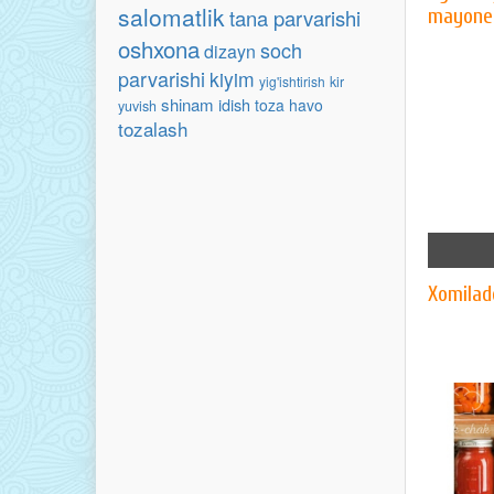
salomatlik
tana parvarishi
mayone
oshxona
soch
dizayn
parvarishi
kiyim
yig'ishtirish
kir
shinam
idish
toza havo
yuvish
tozalash
Xomilad