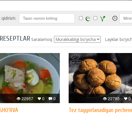
qidirish:
 RESEPTLAR
Saralamoq:
Layklar bo’yic
22957
0
0
22795
0
SHO'RVA
Tez tayyorlanadigan pechen