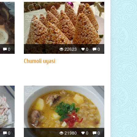
0
22623
0
0
Chumoli uyasi
0
21980
0
0