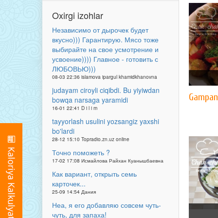
Oxirgi izohlar
Независимо от дырочек будет
вкусно))) Гарантирую. Мясо тоже
выбирайте на свое усмотрение и
усвоение)))) Главное - готовить с
ЛЮБОВЬЮ)))
08-03 22:36 islamova ipargul khamidkhanovna
judayam ciroyli ciqibdi. Bu yiyiwdan
Gampan
bowqa narsaga yaramidi
16-01 22:41 D i l i m
tayyorlash usulini yozsangiz yaxshi
bo'lardi
28-12 15:10 Topradio.zn.uz online
Точно поможеть ?
17-02 17:08 Исмайлова Райхан Куанышбаевна
Как вариант, открыть семь
карточек...
25-09 14:54 Дания
Неа, я его добавляю совсем чуть-
чуть, для запаха!