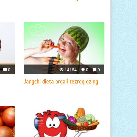
0
14164
0
0
Jangchi dieta orqali tezroq ozing