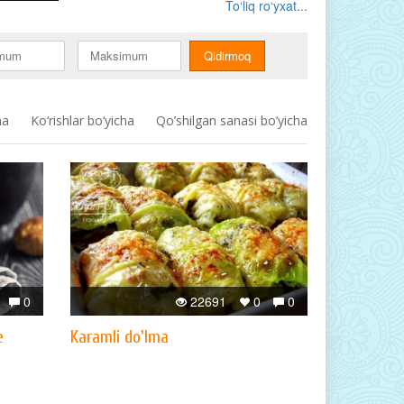
To‘liq ro‘yxat...
ha
Ko‘rishlar bo‘yicha
Qo’shilgan sanasi bo’yicha
0
22691
0
0
e
Karamli do'lma