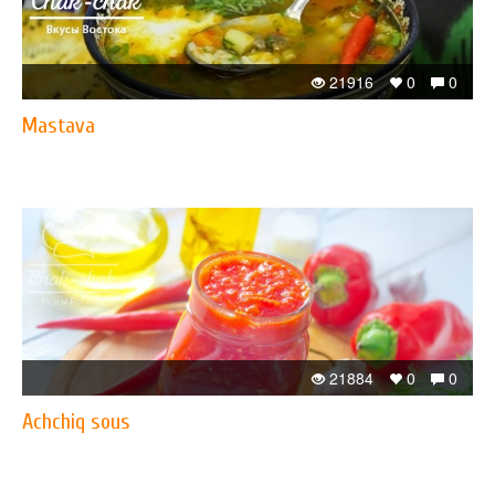
21916
0
0
Mastava
21884
0
0
Achchiq sous