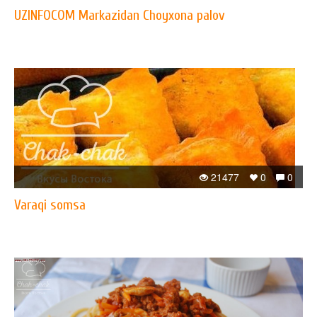
UZINFOCOM Markazidan Choyxona palov
21477
0
0
Varaqi somsa