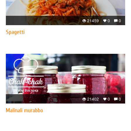
21459
0
0
Spagetti
21402
0
0
Malinali murabbo