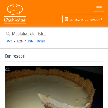
Toggl
navig
Калькулятор калорий
Рус
/
Uzb
/
Узб
|
Kirish
Kun resepti