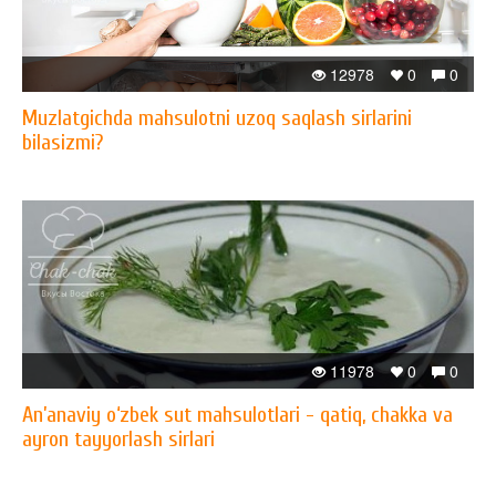
12978
0
0
Muzlatgichda mahsulotni uzoq saqlash sirlarini
bilasizmi?
11978
0
0
An’anaviy o‘zbek sut mahsulotlari - qatiq, chakka va
ayron tayyorlash sirlari