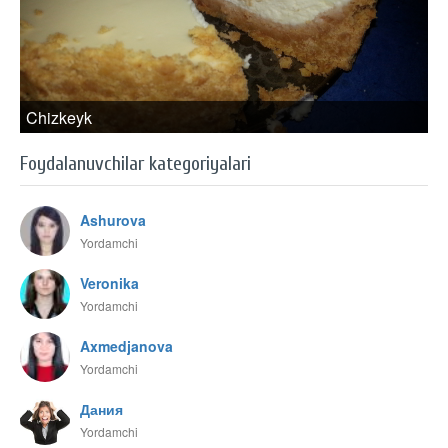
Chizkeyk
Foydalanuvchilar kategoriyalari
Ashurova
Yordamchi
Veronika
Yordamchi
Axmedjanova
Yordamchi
Дания
Yordamchi