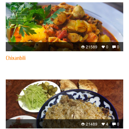
21589
0
0
Chixanbili
21489
4
0