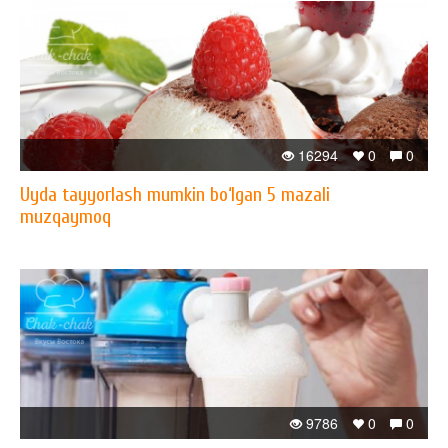
16294
0
0
Uyda tayyorlash mumkin bo‘lgan 5 mazali
muzqaymoq
9786
0
0