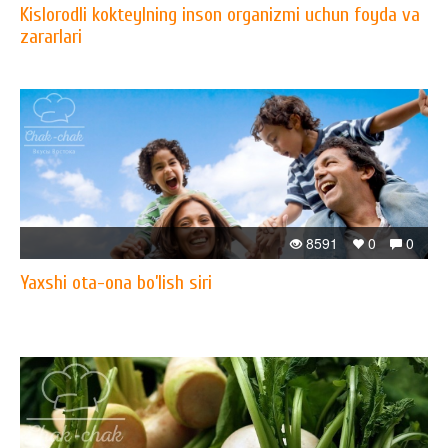
Kislorodli kokteylning inson organizmi uchun foyda va
zararlari
8591
0
0
Yaxshi ota-ona bo’lish siri