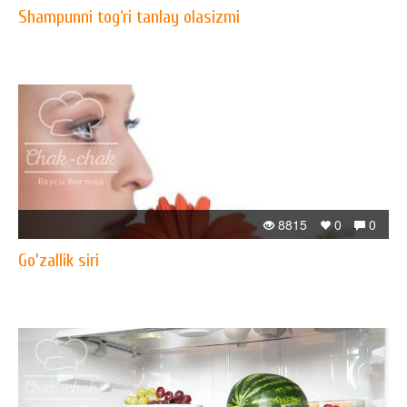
Shampunni tog‘ri tanlay olasizmi
8815
0
0
Go'zallik siri