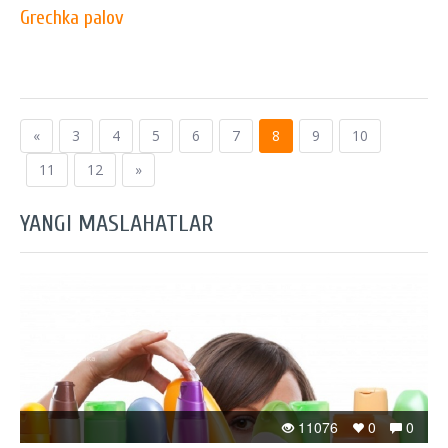
Grechka palov
«
3
4
5
6
7
8
9
10
11
12
»
YANGI MASLAHATLAR
11076
0
0