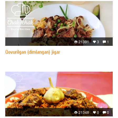
21391
3
1
Qovurilgan (dimlangan) jigar
21348
0
0