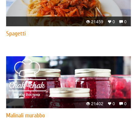
21459
0
0
Spagetti
21402
0
0
Malinali murabbo