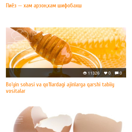
Пиёз — xам арзон,xам шифобахш
11326
0
0
Bo‘yin sohasi va qo‘llardagi ajinlarga qarshi tabiiy
vositalar