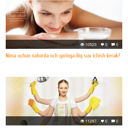
10523
0
0
Nima uchun nahorda och qoringa iliq suv ichish kerak?
11297
0
0