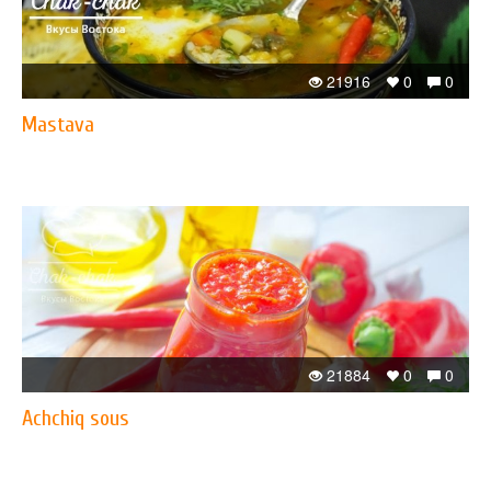
21916
0
0
Mastava
21884
0
0
Achchiq sous