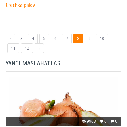
Grechka palov
«
3
4
5
6
7
8
9
10
11
12
»
YANGI MASLAHATLAR
9908
0
0