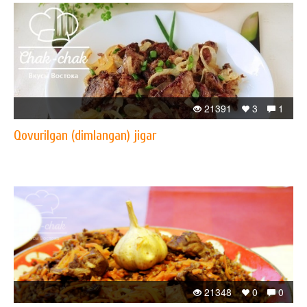
21391
3
1
Qovurilgan (dimlangan) jigar
21348
0
0