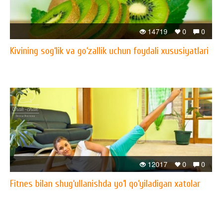
14719
0
0
Kivining sog‘lik va go‘zallik uchun foydali xususiyatlari
12017
0
0
Fitnes bilan shug‘ullanishda yo‘l qo‘yiladigan xatolar