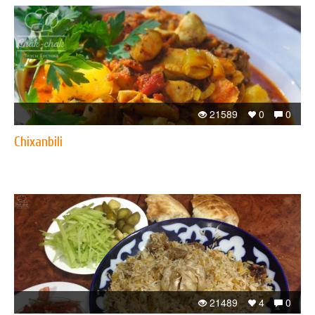
21589
0
0
Chixanbili
21489
4
0