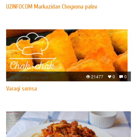
UZINFOCOM Markazidan Choyxona palov
21477
0
0
Varaqi somsa