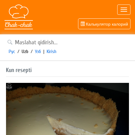
Toggl
navig
Калькулятор калорий
Рус
/
Uzb
/
Узб
|
Kirish
Kun resepti