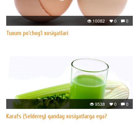
10082
0
0
Tuxum po‘chog‘i xosiyatlari
9538
0
0
Karafs (Selderey) qanday xosiyatlarga ega?