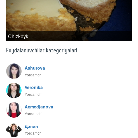
Chizkeyk
Foydalanuvchilar kategoriyalari
Ashurova
Yordamchi
Veronika
Yordamchi
Axmedjanova
Yordamchi
Дания
Yordamchi