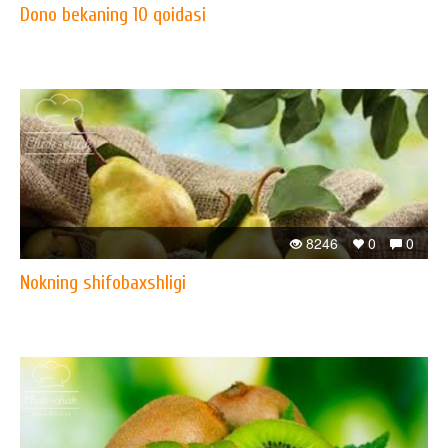
Dono bekaning 10 qoidasi
8246
0
0
Nokning shifobaxshligi