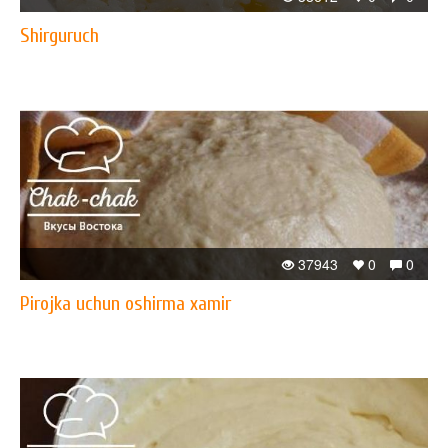
Shirguruch
37943
0
0
Pirojka uchun oshirma xamir