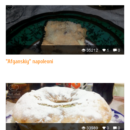
35212
1
0
"Afganskiy" napoleoni
33989
0
0