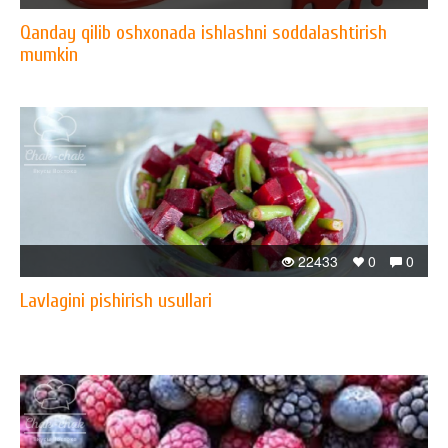
Qanday qilib oshxonada ishlashni soddalashtirish
mumkin
22433
0
0
Lavlagini pishirish usullari