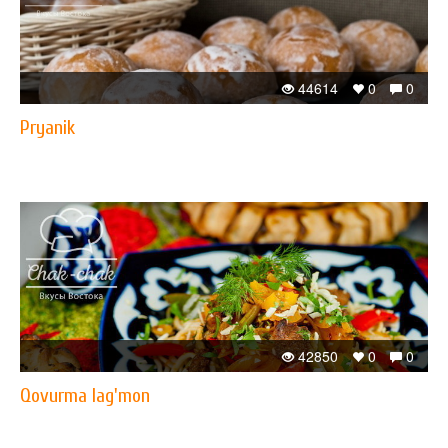
44614
0
0
Pryanik
42850
0
0
Qovurma lag'mon