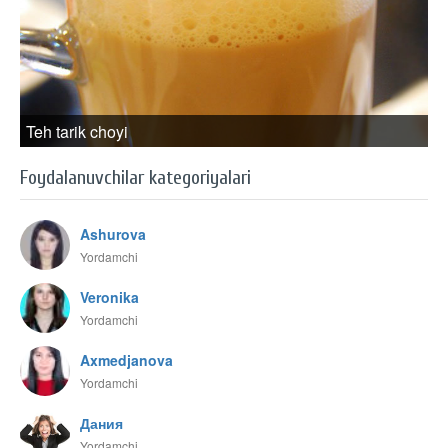
Teh tarik choyi
Foydalanuvchilar kategoriyalari
Ashurova
Yordamchi
Veronika
Yordamchi
Axmedjanova
Yordamchi
Дания
Yordamchi