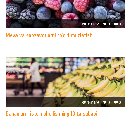
19932
0
0
Meva va sabzavotlarni to‘g‘ri muzlatish
16189
0
0
Bananlarni iste’mol qilishning 10 ta sababi