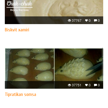
37767
0
0
Biskvit xamiri
37751
0
0
Tipratikan somsa