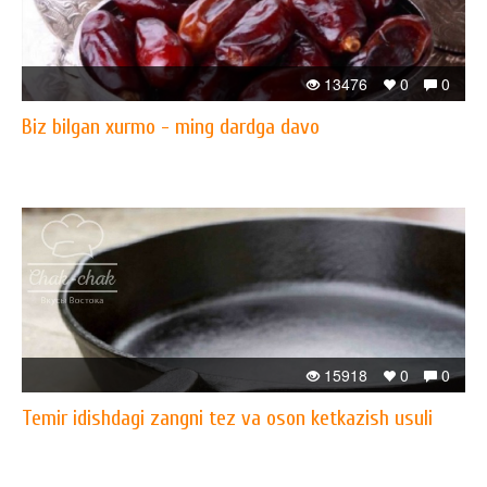
13476
0
0
Biz bilgan xurmo - ming dardga davo
15918
0
0
Temir idishdagi zangni tez va oson ketkazish usuli