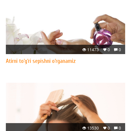
11473
0
0
Atirni to‘g‘ri sepishni o‘rganamiz
13530
0
0