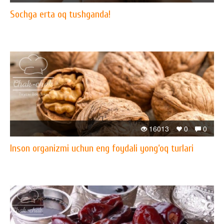
Sochga erta oq tushganda!
16013
0
0
Inson organizmi uchun eng foydali yong‘oq turlari