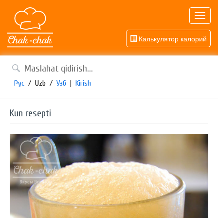
Toggl
navig
Калькулятор калорий
Рус
/
Uzb
/
Узб
|
Kirish
Kun resepti