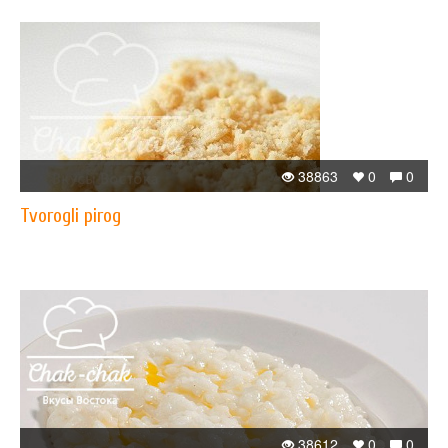
38863
0
0
Tvorogli pirog
38612
0
0