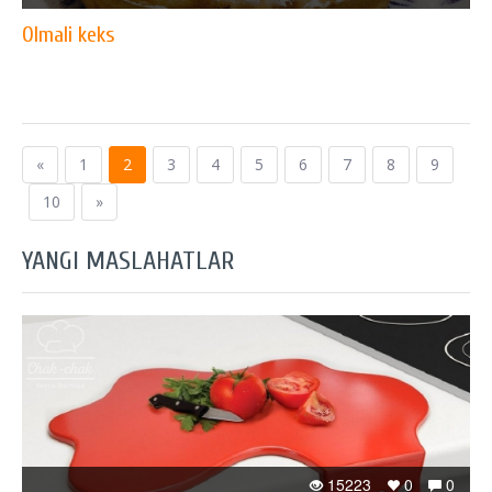
Olmali keks
«
1
2
3
4
5
6
7
8
9
10
»
YANGI MASLAHATLAR
15223
0
0