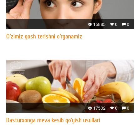
15885
0
0
O‘zimiz qosh terishni o‘rganamiz
17502
0
0
Dasturxonga meva kesib qo‘yish usullari