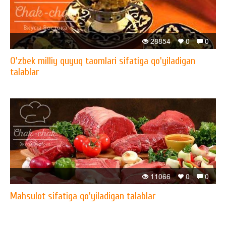
28854
0
0
O'zbek milliy quyuq taomlari sifatiga qo'yiladigan
talablar
11066
0
0
Mahsulot sifatiga qo'yiladigan talablar