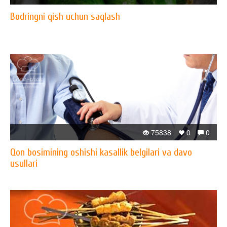
Bodringni qish uchun saqlash
75838
0
0
Qon bosimining oshishi kasallik belgilari va davo
usullari