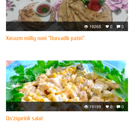
19265
0
0
Xorazm milliy noni “Durvadik patiri”
19199
0
0
Qo‘ziqorinli salat