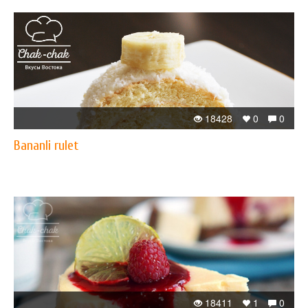
18428
0
0
Bananli rulet
18411
1
0