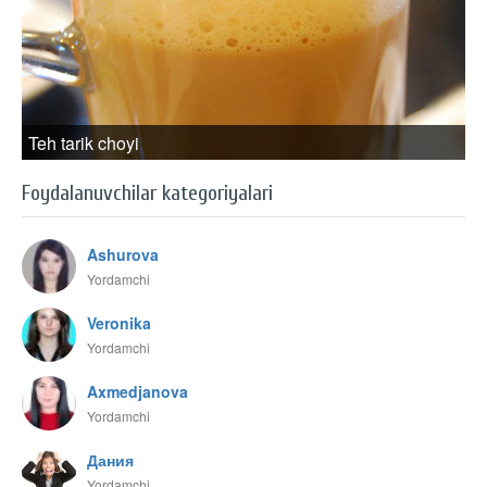
Teh tarik choyi
Foydalanuvchilar kategoriyalari
Ashurova
Yordamchi
Veronika
Yordamchi
Axmedjanova
Yordamchi
Дания
Yordamchi