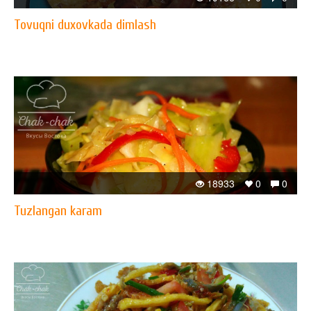
Tovuqni duxovkada dimlash
18933
0
0
Tuzlangan karam