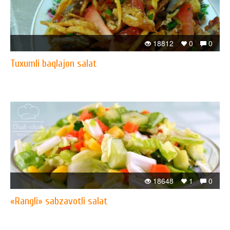
18812
0
0
Tuxumli baqlajon salat
18648
1
0
«Rangli» sabzavotli salat