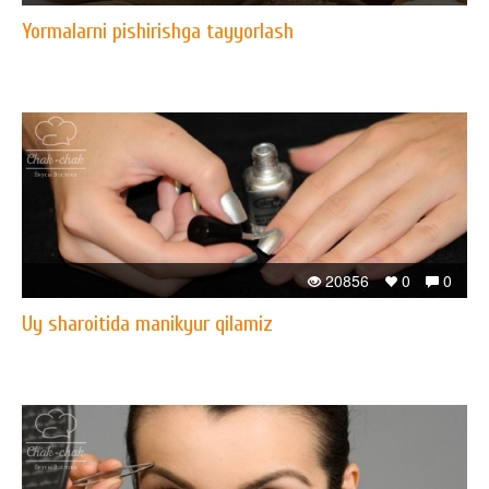
Yormalarni pishirishga tayyorlash
20856
0
0
Uy sharoitida manikyur qilamiz