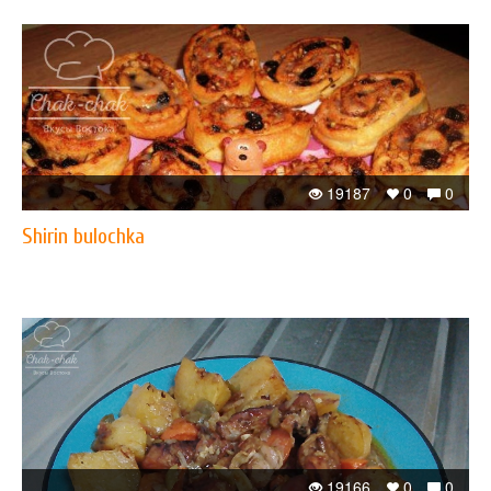
19187
0
0
Shirin bulochka
19166
0
0