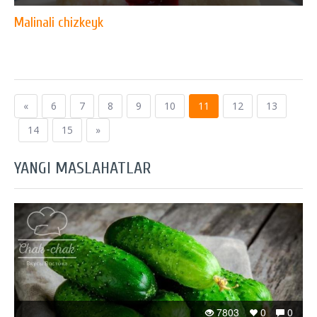
Malinali chizkeyk
«
6
7
8
9
10
11
12
13
14
15
»
YANGI MASLAHATLAR
7803
0
0