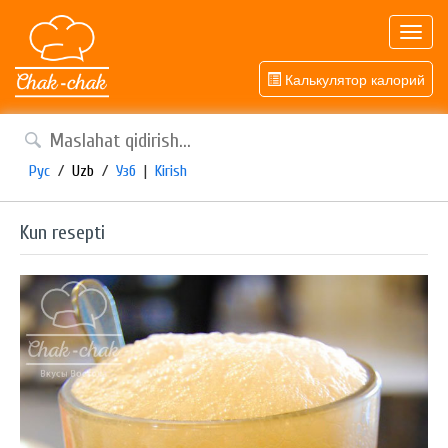
Toggl
navig
Калькулятор калорий
Рус
/
Uzb
/
Узб
|
Kirish
Kun resepti