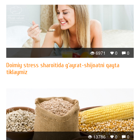
6971
0
0
Doimiy stress sharoitida g‘ayrat-shijoatni qayta
tiklaymiz
13786
0
0