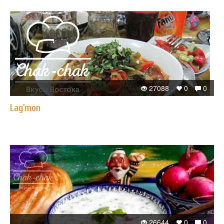
27088
0
0
Lag’mon
26644
0
0