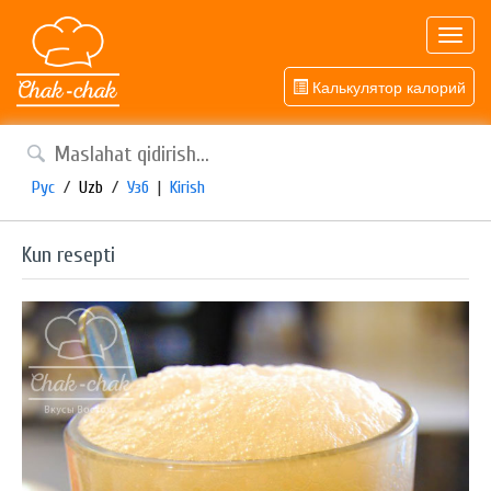
Toggl
navig
Калькулятор калорий
Рус
/
Uzb
/
Узб
|
Kirish
Kun resepti