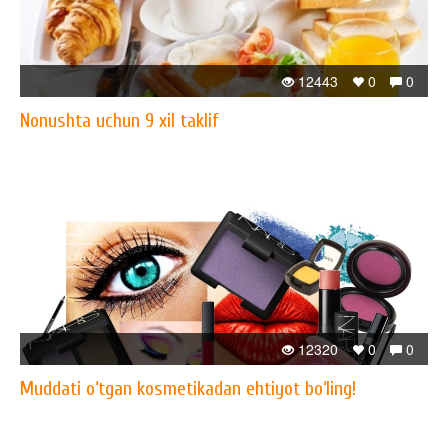
12443
0
0
Nonushta uchun 9 xil taklif
12320
0
0
Muddati o‘tgan kosmetikadan ehtiyot bo‘ling!