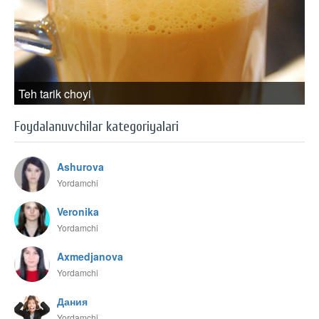
Teh tarik choyi
Foydalanuvchilar kategoriyalari
Ashurova
Yordamchi
Veronika
Yordamchi
Axmedjanova
Yordamchi
Дания
Yordamchi