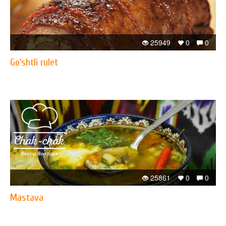
25949
0
0
Go‘shtli rulet
25861
0
0
Mastava