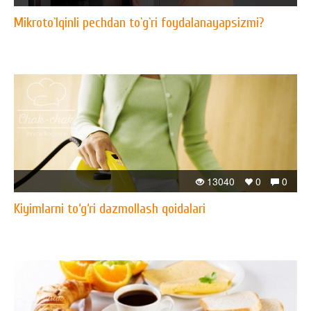
Mikroto`lqinli pechdan to`g`ri foydalanayapsizmi?
13040
0
0
Kiyimlarni to‘g‘ri dazmollash qoidalari