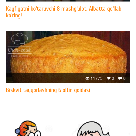
Kayfiyatni ko‘taruvchi 8 mashg‘ulot. Albatta qo‘llab
ko‘ring!
11775
0
0
Biskvit tayyorlashning 6 oltin qoidasi