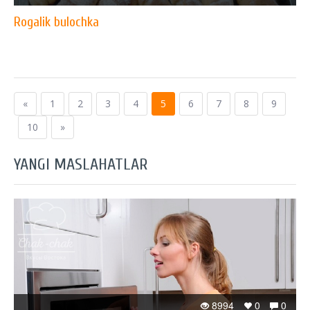
Rogalik bulochka
«
1
2
3
4
5
6
7
8
9
10
»
YANGI MASLAHATLAR
8994
0
0