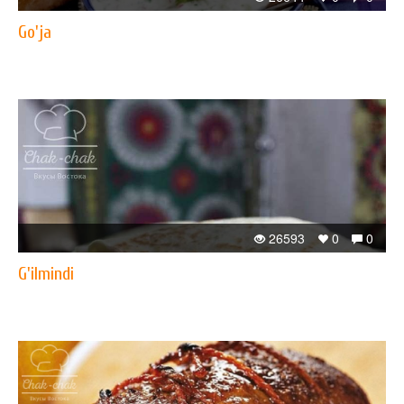
Go'ja
26593
0
0
G'ilmindi