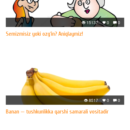
15137
0
0
Semizmisiz yoki ozg‘in? Aniqlaymiz!
8517
0
0
Banan — tushkunlikka qarshi samarali vositadir