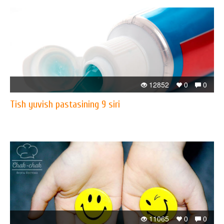
12852
0
0
Tish yuvish pastasining 9 siri
11065
0
0