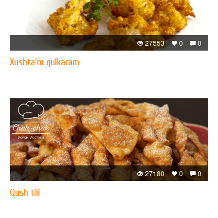
27553
0
0
Xushta'm gulkaram
27180
0
0
Qush tili