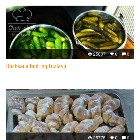
25807
0
0
Bochkada bodring tuzlash
25775
0
0