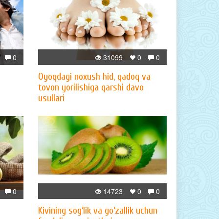
0
31099
0
0
Oyoqdagi noxush hid, qadoq va
tovon yorilishiga qarshi davo
usullari
0
14723
0
0
Kivining sog‘lik va go‘zallik uchun