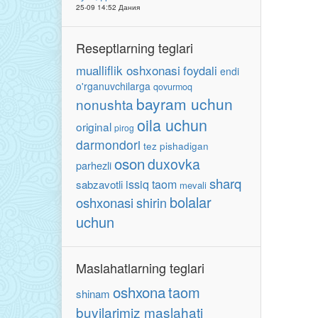
25-09 14:52 Дания
Reseptlarning teglari
mualliflik oshxonasi
foydali
endi
o'rganuvchilarga
qovurmoq
bayram uchun
nonushta
oila uchun
original
pirog
darmondori
tez pishadigan
oson
duxovka
parhezli
sharq
issiq taom
sabzavotli
mevali
bolalar
oshxonasi
shirin
uchun
Maslahatlarning teglari
oshxona
taom
shinam
buvilarimiz maslahati