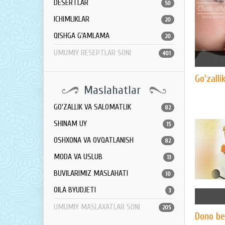
DESERTLAR
50
ICHIMLIKLAR
20
QISHGA G'AMLAMA
20
UMUMIY RESEPTLAR SONI
401
Go'zallik
Maslahatlar
GO'ZALLIK VA SALOMATLIK
82
SHINAM UY
15
OSHXONA VA OVQATLANISH
82
MODA VA USLUB
13
BUVILARIMIZ MASLAHATI
10
OILA BYUDJETI
3
UMUMIY MASLAXATLAR SONI
205
Dono be