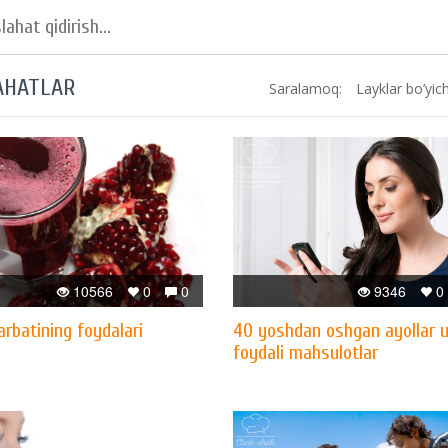
AHATLAR
Saralamoq:
Layklar bo’yic
10566
0
0
9346
0
arbatining foydalari
40 yoshdan oshgan ayollar 
foydali mahsulotlar