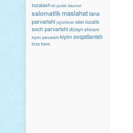
tozalash
dazmol
kir yuvish
maslahat
salomatlik
tana
parvarishi
tozalik
idish
yig'ishtirish
soch parvarishi
dizayn
shinam
ovqatlanish
kiyim
kiyim parvarishi
toza havo