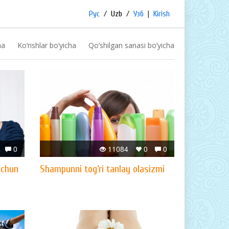
Рус
/
Uzb
/
Узб
|
Kirish
ha
Ko‘rishlar bo‘yicha
Qo’shilgan sanasi bo’yicha
0
11084
0
0
uchun
Shampunni tog‘ri tanlay olasizmi