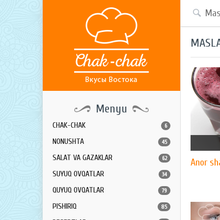
MASL
Menyu
CHAK-CHAK
6
NONUSHTA
45
SALAT VA GAZAKLAR
62
Anor sh
SUYUQ OVQATLAR
34
QUYUQ OVQATLAR
79
PISHIRIQ
85