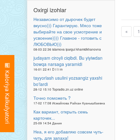
Oxirgi izohlar
Независимо от дырочек будет
вкусно))) Гарантирую. Мясо тоже
выбирайте на свое усмотрение и
«
1
усвоение)))) Главное - готовить с
ЛЮБОВЬЮ)))
08-03 22:36 islamova ipargul khamidkhanovna
judayam ciroyli ciqibdi. Bu yiyiwdan
bowqa narsaga yaramidi
16-01 22:41 D i l i m
tayyorlash usulini yozsangiz yaxshi
bo'lardi
28-12 15:10 Topradio.zn.uz online
Точно поможеть ?
17-02 17:08 Исмайлова Райхан Куанышбаевна
Как вариант, открыть семь
карточек...
25-09 14:54 Дания
Неа, я его добавляю совсем чуть-
чуть, для запаха!