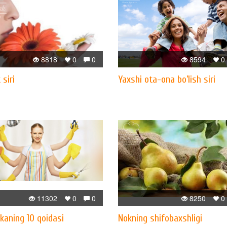
8818
0
0
8594
0
 siri
Yaxshi ota-ona bo’lish siri
11302
0
0
8250
0
kaning 10 qoidasi
Nokning shifobaxshligi