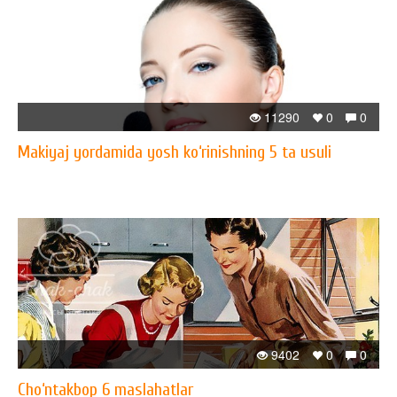
11290
0
0
Makiyaj yordamida yosh ko‘rinishning 5 ta usuli
9402
0
0
Cho‘ntakbop 6 maslahatlar