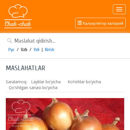
Toggl
navig
Калькулятор калорий
Рус
/
Uzb
/
Узб
|
Kirish
MASLAHATLAR
Saralamoq:
Layklar bo’yicha
Ko‘rishlar bo‘yicha
Qo’shilgan sanasi bo’yicha