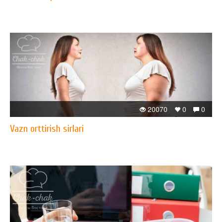
20070
0
0
Vazn orttirish sirlari