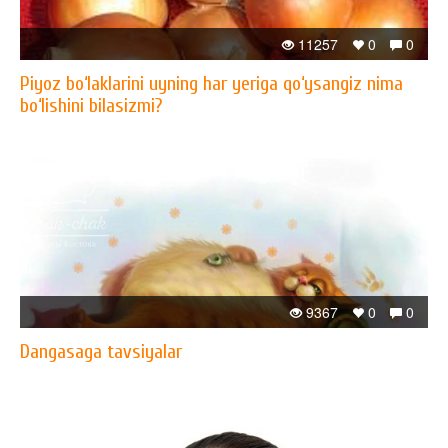
11257
0
0
Piyoz bo‘laklarini uyning har yeriga qo‘ysangiz nima
bo‘lishini bilasizmi?
9367
0
0
Dangasaga tavsiyalar