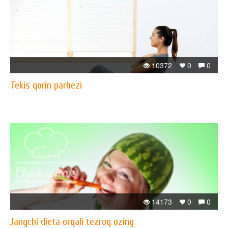
10372
0
0
Tekis qorin parhezi
14173
0
0
Jangchi dieta orqali tezroq ozing