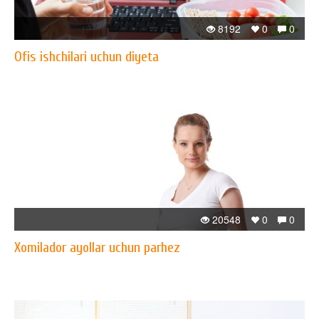
8192
0
0
Ofis ishchilari uchun diyeta
20548
0
0
Xomilador ayollar uchun parhez