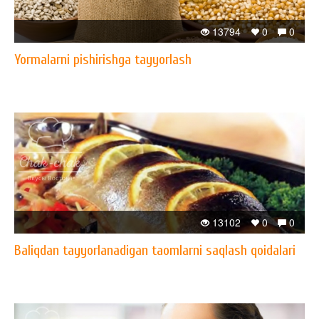
13794
0
0
Yormalarni pishirishga tayyorlash
13102
0
0
Baliqdan tayyorlanadigan taomlarni saqlash qoidalari