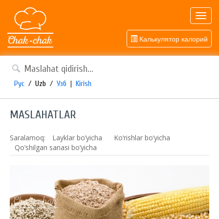
Toggl
navig
Калькулятор калорий
Рус
/
Uzb
/
Узб
|
Kirish
MASLAHATLAR
Saralamoq:
Layklar bo’yicha
Ko‘rishlar bo‘yicha
Qo’shilgan sanasi bo’yicha