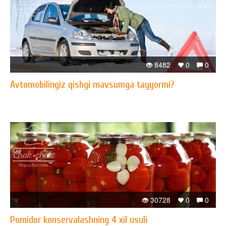
8482
0
0
Avtomobilingiz qishgi mavsumga tayyormi?
30728
0
0
Pomidor konservalashning 4 xil usuli