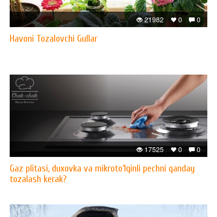
21982
0
0
Havoni Tozalovchi Gullar
17525
0
0
Gaz plitasi, duxovka va mikroto‘lqinli pechni qanday
tozalash kerak?