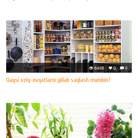
8498
0
0
Qaysi oziq-ovqatlarni yillab saqlash mumkin?