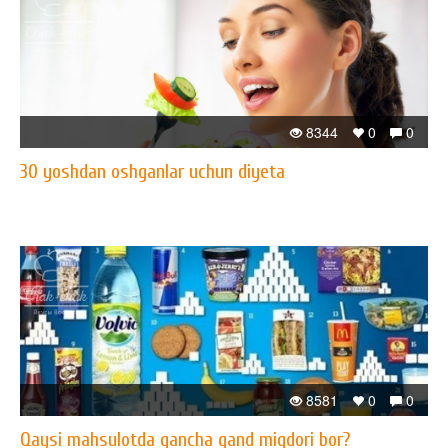
8344
0
0
30 yoshdan oshganlar uchun diyeta
8581
0
0
Qaysi mahsulotda qancha qand miqdori bor?