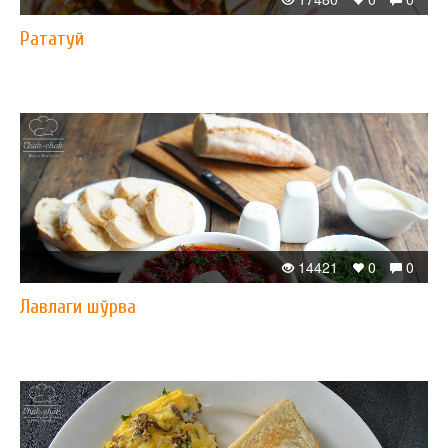
Рататуй
14421
0
0
Лавлаги шўрва