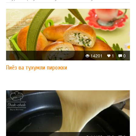
14201
1
0
Пиёз ва тухумли пирожки