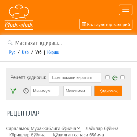
Toggl
navig
Калькулятор калорий
Рус
/
Uzb
/
Узб
|
Кириш
Рецепт қидириш:
РЕЦЕПТЛАР
Сараламоқ:
Лайклар бўйича
Кўришлар бўйича
Қўшилган санаси бўйича