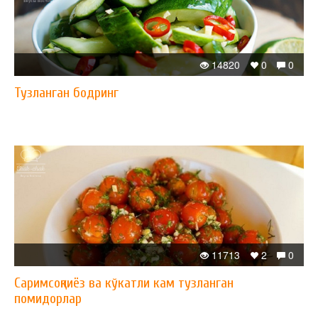
14820
0
0
Тузланган бодринг
11713
2
0
Саримсоқпиёз ва кўкатли кам тузланган
помидорлар