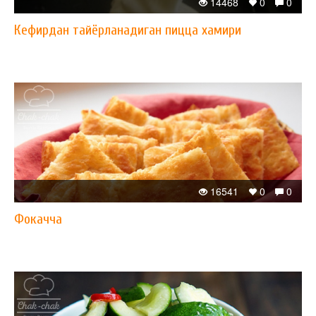
14468
0
0
Кефирдан тайёрланадиган пицца хамири
16541
0
0
Фокачча