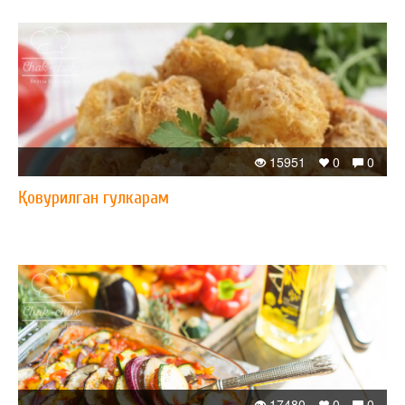
15951
0
0
Қовурилган гулкарам
17480
0
0