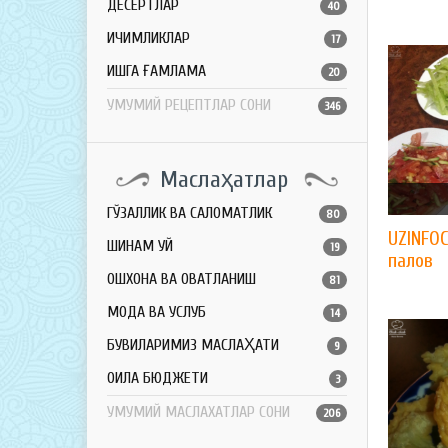
ДЕСЕРТЛАР
40
ИЧИМЛИКЛАР
17
ҚИШГА ҒАМЛАМА
20
УМУМИЙ РЕЦЕПТЛАР СОНИ
346
Маслаҳатлар
ГЎЗАЛЛИК ВА САЛОМАТЛИК
80
UZINFO
ШИНАМ УЙ
19
палов
ОШХОНА ВА ОВҚАТЛАНИШ
81
МОДА ВА УСЛУБ
14
БУВИЛАРИМИЗ МАСЛАҲАТИ
9
ОИЛА БЮДЖЕТИ
3
УМУМИЙ МАСЛАХАТЛАР СОНИ
206