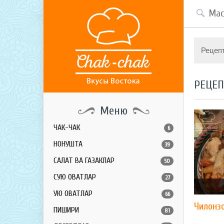
Рецеп
РЕЦЕ
Меню
ЧАК-ЧАК
6
НОНУШТА
39
САЛАТ ВА ГАЗАКЛАР
50
СУЮҚ ОВҚАТЛАР
27
ҚУЮҚ ОВҚАТЛАР
66
Чилонз
ПИШИРИҚ
81