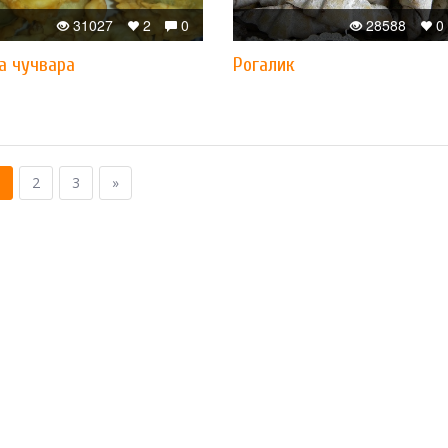
31027
2
0
28588
0
а чучвара
Рогалик
2
3
»