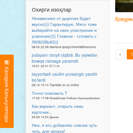
Охирги изоҳлар
Независимо от дырочек будет
Қовурм
вкусно))) Гарантирую. Мясо тоже
выбирайте на свое усмотрение и
усвоение)))) Главное - готовить с
ЛЮБОВЬЮ)))
08-03 22:36 islamova ipargul khamidkhanovna
«
1
judayam ciroyli ciqibdi. Bu yiyiwdan
bowqa narsaga yaramidi
16-01 22:41 D i l i m
tayyorlash usulini yozsangiz yaxshi
bo'lardi
28-12 15:10 Topradio.zn.uz online
Точно поможеть ?
17-02 17:08 Исмайлова Райхан Куанышбаевна
Как вариант, открыть семь
карточек...
25-09 14:54 Дания
Неа, я его добавляю совсем чуть-
чуть, для запаха!