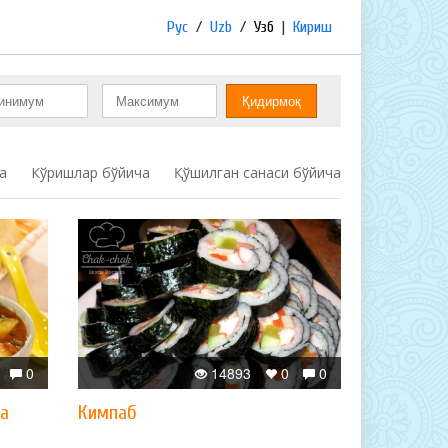
Рус
/
Uzb
/
Узб
|
Кириш
а
Кўришлар бўйича
Қўшилган санаси бўйича
0
14893
0
0
ва
Кимпаб