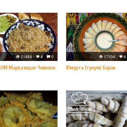
21484
4
0
17104
4
COM Марказидан Чойхона
Юмурта (тухум) барак