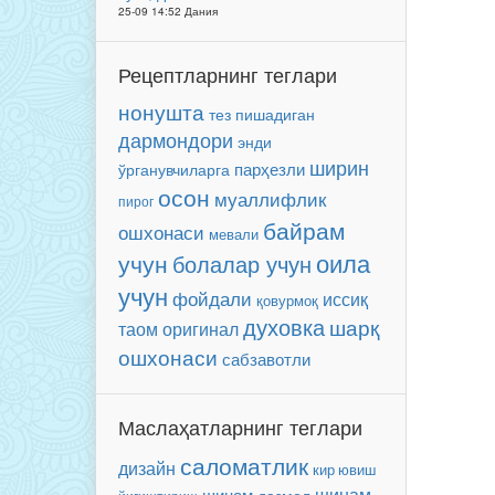
25-09 14:52 Дания
Рецептларнинг теглари
нонушта
тез пишадиган
дармондори
энди
ширин
парҳезли
ўрганувчиларга
осон
муаллифлик
пирог
байрам
ошхонаси
мевали
оила
учун
болалар учун
учун
фойдали
иссиқ
қовурмоқ
духовка
шарқ
таом
оригинал
ошхонаси
сабзавотли
Маслаҳатларнинг теглари
саломатлик
дизайн
кир ювиш
шинам
шинам