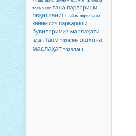
дазмол
йиғиштириш
тана парвариши
тоза ҳаво
овқатланиш
кийим парвариши
соч парвариши
кийим
бувиларимиз маслаҳати
ошхона
таом
тозалик
идиш
маслаҳат
тозалаш