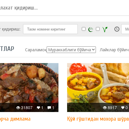
т қидириш:
ПТЛАР
Сараламоқ:
Лайклар бўйич
31807
1
1
8917
0
орча димлама
Қўй гўштидан мохора шўр