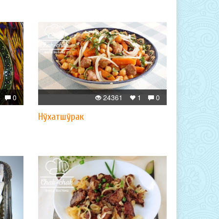
0
24361
1
0
Нўхатшўрак