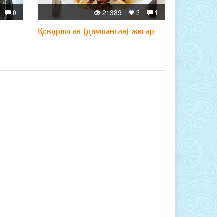
0
21389
3
1
Қовурилган (димланган) жигар