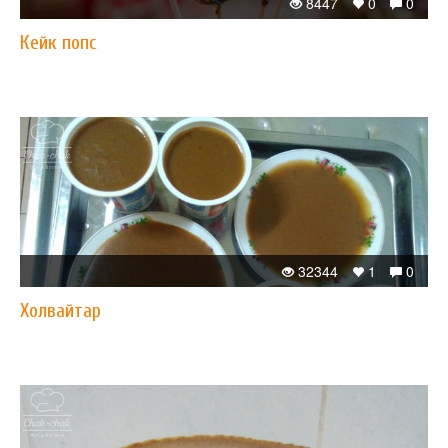
8447
0
0
Кейк попс
32344
1
0
Xолвайтар