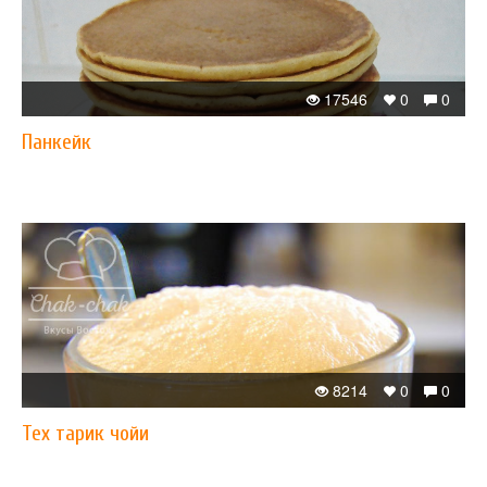
17546
0
0
Панкейк
8214
0
0
Теx тарик чойи