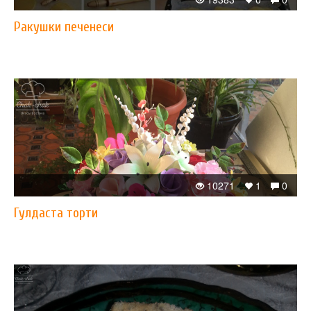
Ракушки печенеси
10271
1
0
Гулдаста торти