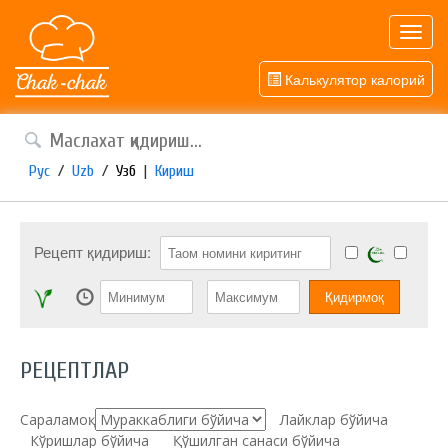
Toggl
navig
Калькулятор калорий
Рус
/
Uzb
/
Узб
|
Кириш
Рецепт қидириш:
РЕЦЕПТЛАР
Сараламоқ:
Лайклар бўйича
Кўришлар бўйича
Қўшилган санаси бўйича