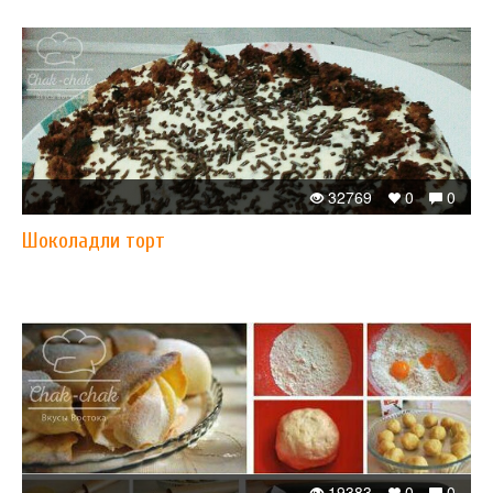
32769
0
0
Шоколадли торт
19383
0
0