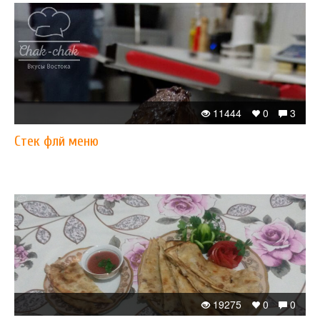
11444
0
3
Стек флй меню
19275
0
0