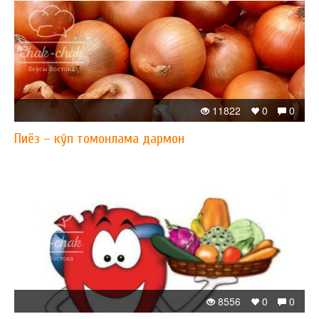
11822
0
0
Пиёз – кўп томонлама дармон
8556
0
0