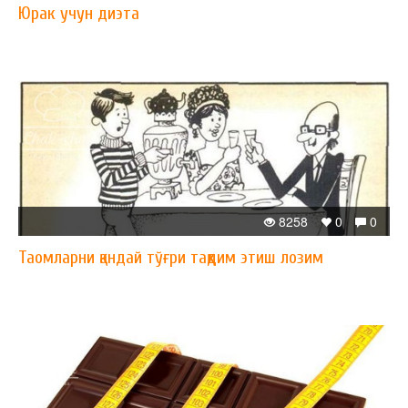
Юрак учун диэта
8258
0
0
Таомларни қандай тўғри тақдим этиш лозим