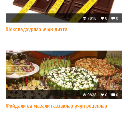
7618
0
0
Шоколадхўрлар учун диэта
9838
0
0
Фойдали ва мазали газзаклар учун рецеплар