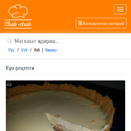
Toggl
navig
Калькулятор калорий
Рус
/
Uzb
/
Узб
|
Кириш
Кун рецепти