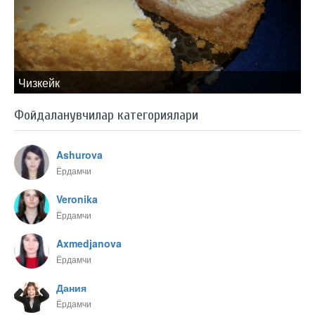
Чизкейк
Фойдаланувчилар категориялари
Ashurova
Ёрдамчи
Veronika
Ёрдамчи
Axmedjanova
Ёрдамчи
Дания
Ёрдамчи