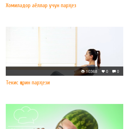
Хомиладор аёллар учун парҳез
10368
0
0
Текис қорин парҳези