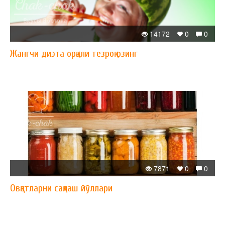
14172
0
0
Жангчи диэта орқали тезроқ озинг
7871
0
0
Овқатларни сақлаш йўллари