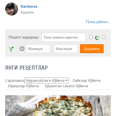
Karimova
Ёрдамчи
Тўлиқ рўйхат...
Рецепт қидириш:
ЯНГИ РЕЦЕПТЛАР
Сараламоқ:
Лайклар бўйича
Кўришлар бўйича
Қўшилган санаси бўйича