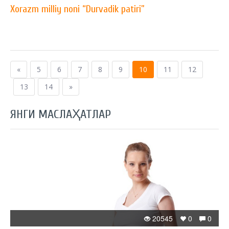
Xorazm milliy noni “Durvadik patiri”
«
5
6
7
8
9
10
11
12
13
14
»
ЯНГИ МАСЛАҲАТЛАР
20545
0
0