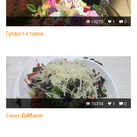
10270
1
0
Гулдаста торти
10354
1
0
Салат ДиМанзе