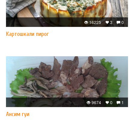
16225
3
0
Картошкали пирог
9674
0
1
Ансим гуи