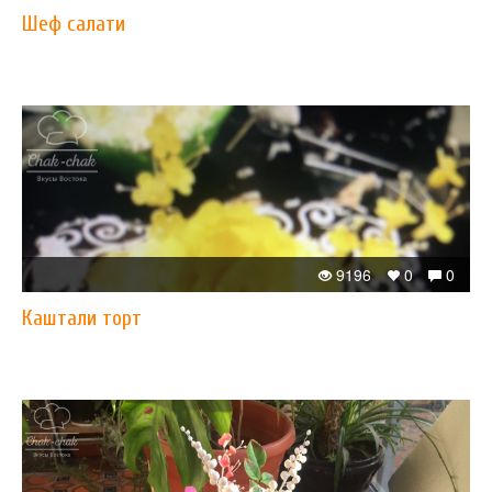
Шеф салати
9196
0
0
Каштали торт