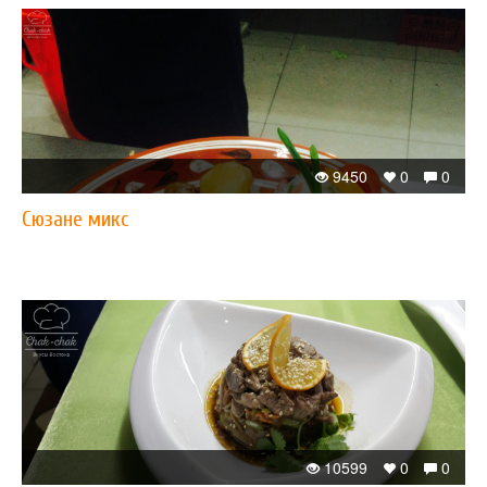
9450
0
0
Сюзане микс
10599
0
0