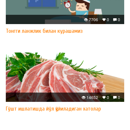
7706
0
0
Тонгги ланжлик билан курашамиз
14652
0
0
Гўшт ишлатишда йўл қўйиладиган хатолар