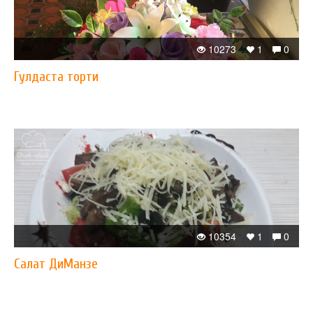
10273
1
0
Гулдаста торти
10354
1
0
Салат ДиМанзе