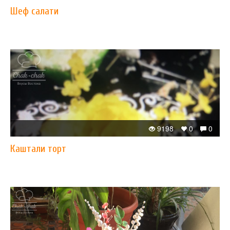
Шеф салати
9198
0
0
Каштали торт