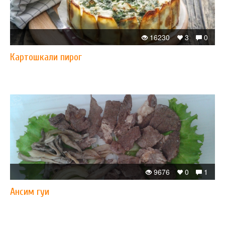
16230
3
0
Картошкали пирог
9676
0
1
Ансим гуи