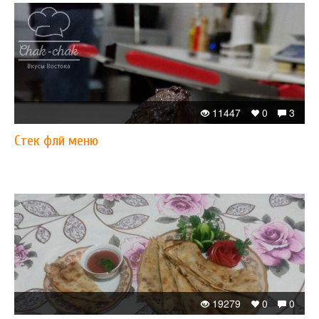
11447
0
3
Стек флй меню
19279
0
0