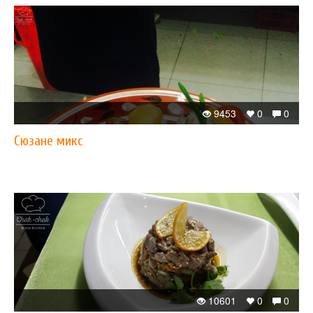
9453
0
0
Сюзане микс
10601
0
0