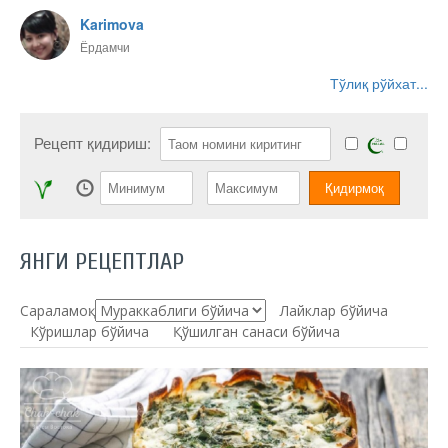
Karimova
Ёрдамчи
Тўлиқ рўйхат...
Рецепт қидириш:
ЯНГИ РЕЦЕПТЛАР
Сараламоқ:
Лайклар бўйича
Кўришлар бўйича
Қўшилган санаси бўйича