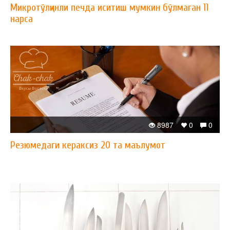
Микротўлқинли печда иситиш мумкин бўлмаган 11
нарса
8987
0
0
Резюмедаги кераксиз 20 та маълумот