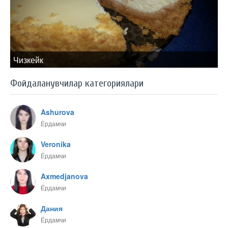
Чизкейк
Фойдаланувчилар категориялари
Ashurova
Ёрдамчи
Veronika
Ёрдамчи
Axmedjanova
Ёрдамчи
Дания
Ёрдамчи