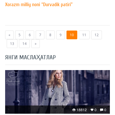
Xorazm milliy noni “Durvadik patiri”
«
5
6
7
8
9
10
11
12
13
14
»
ЯНГИ МАСЛАҲАТЛАР
18812
0
0