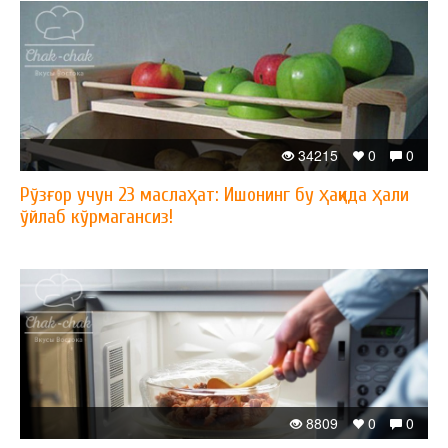
34215
0
0
Рўзғор учун 23 маслаҳат: Ишонинг бу ҳақида ҳали
ўйлаб кўрмагансиз!
8809
0
0