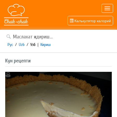
Toggl
navig
Калькулятор калорий
Рус
/
Uzb
/
Узб
|
Кириш
Кун рецепти