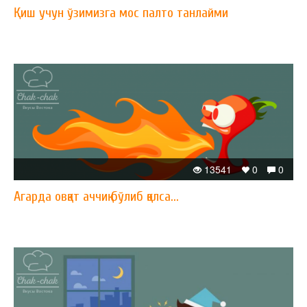
Қиш учун ўзимизга мос палто танлайми
13541
0
0
Агарда овқат аччиқ бўлиб қолса...