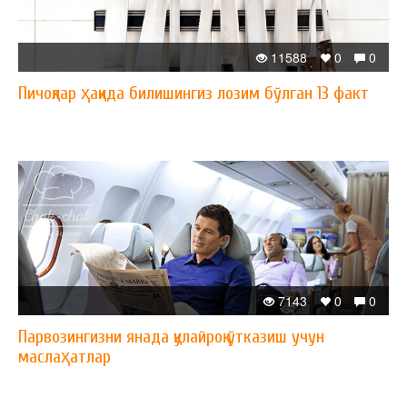
11588
0
0
Пичоқлар ҳақида билишингиз лозим бўлган 13 факт
7143
0
0
Парвозингизни янада қулайроқ ўтказиш учун
маслаҳатлар