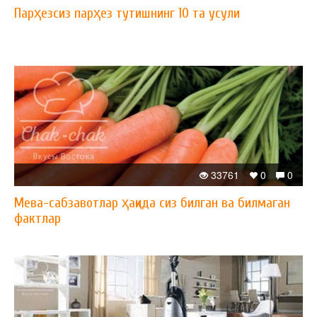
Парҳезсиз парҳез тутишнинг 10 та усули
33761
0
0
Мева-сабзавотлар ҳақида сиз билган ва билмаган
фактлар