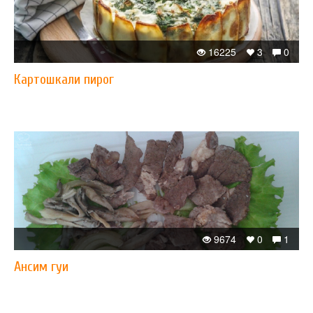
16225
3
0
Картошкали пирог
9674
0
1
Ансим гуи