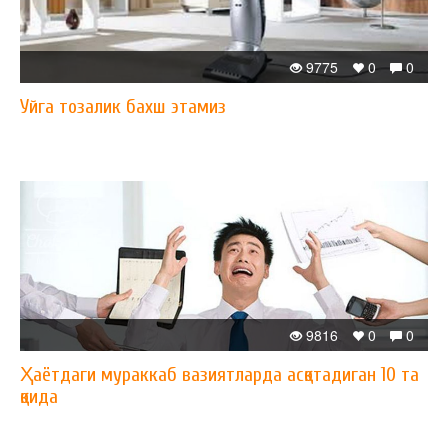
9775
0
0
Уйга тозалик бахш этамиз
9816
0
0
Ҳаётдаги мураккаб вазиятларда асқотадиган 10 та
қоида