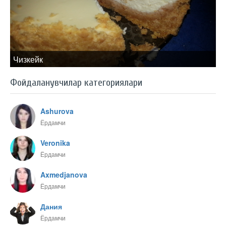
Чизкейк
Фойдаланувчилар категориялари
Ashurova
Ёрдамчи
Veronika
Ёрдамчи
Axmedjanova
Ёрдамчи
Дания
Ёрдамчи