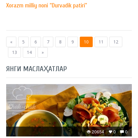
Xorazm milliy noni “Durvadik patiri”
«
5
6
7
8
9
10
11
12
13
14
»
ЯНГИ МАСЛАҲАТЛАР
20654
0
0