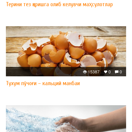
Терини тез қаришга олиб келувчи маҳсулотлар
15387
0
0
Тухум пўчоғи – кальций манбаи