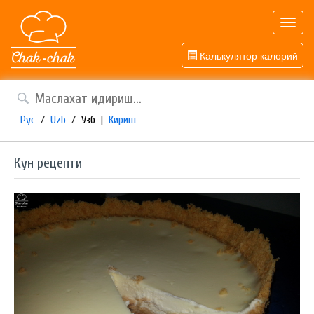
Toggl
navig
Калькулятор калорий
Рус
/
Uzb
/
Узб
|
Кириш
Кун рецепти