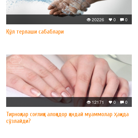
20226
0
0
Қўл терлаши сабаблари
12171
0
0
Тирноқлар соғлиққа алоқадор қандай муаммолар ҳақида
сўзлайди?