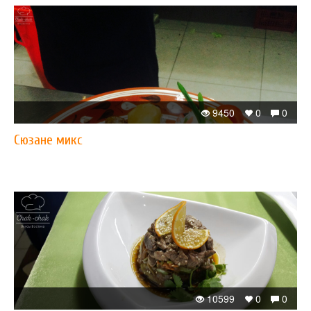
9450
0
0
Сюзане микс
10599
0
0