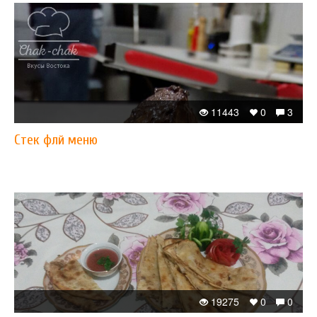
11443
0
3
Стек флй меню
19275
0
0