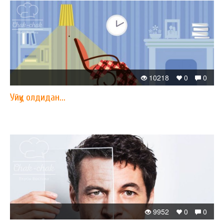
10218
0
0
Уйқу олдидан...
9952
0
0