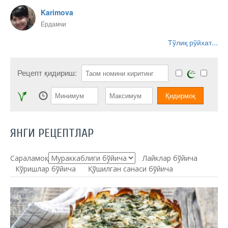
Karimova
Ёрдамчи
Тўлиқ рўйхат...
Рецепт қидириш:
ЯНГИ РЕЦЕПТЛАР
Сараламоқ:
Лайклар бўйича
Кўришлар бўйича
Қўшилган санаси бўйича