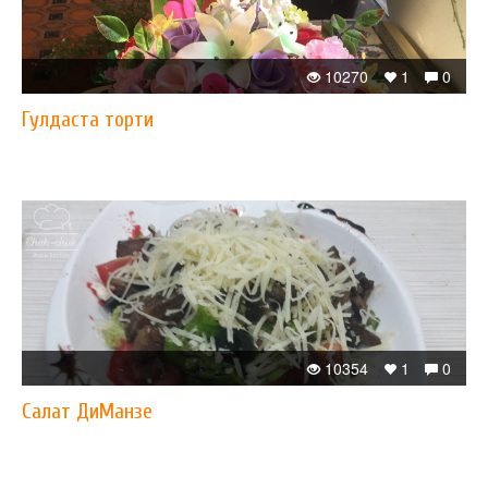
10270
1
0
Гулдаста торти
10354
1
0
Салат ДиМанзе