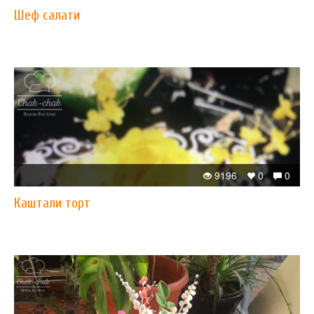
Шеф салати
9196
0
0
Каштали торт