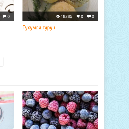
0
18285
0
0
Тухумли гуруч