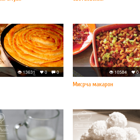
13631
0
0
10584
0
Мисрча макарон