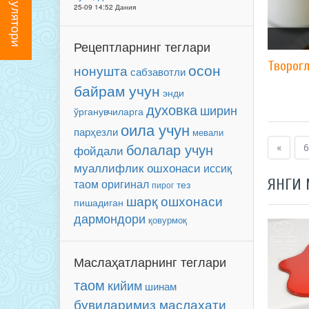
25-09 14:52 Дания
Рецептларнинг теглари
Творог
осон
нонушта
сабзавотли
байрам учун
энди
духовка
ширин
ўрганувчиларга
оила учун
парҳезли
мевали
болалар учун
«
6
фойдали
муаллифлик ошхонаси
иссиқ
ЯНГИ
таом
оригинал
тез
пирог
шарқ ошхонаси
пишадиган
дармондори
қовурмоқ
Маслаҳатларнинг теглари
таом
кийим
шинам
бувиларимиз маслаҳати