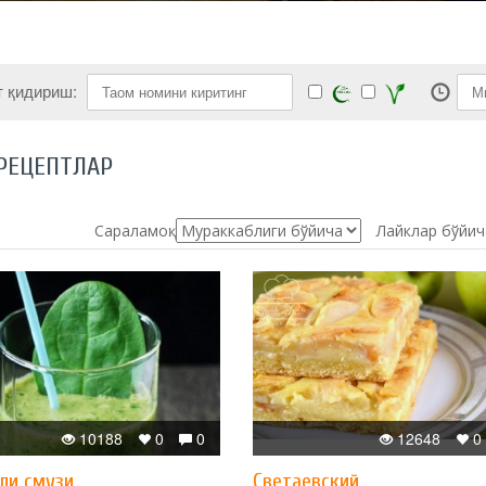
т қидириш:
РЕЦЕПТЛАР
Сараламоқ:
Лайклар бўйич
10188
0
0
12648
0
ли смузи
Светаевский