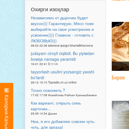
Охирги изоҳлар
Независимо от дырочек будет
вкусно))) Гарантирую. Мясо тоже
выбирайте на свое усмотрение и
усвоение)))) Главное - готовить с
ЛЮБОВЬЮ)))
08-03 22:36 islamova ipargul khamidkhanovna
judayam ciroyli ciqibdi. Bu yiyiwdan
bowqa narsaga yaramidi
16-01 22:41 D i l i m
tayyorlash usulini yozsangiz yaxshi
Борек
bo'lardi
28-12 15:10 Topradio.zn.uz online
Точно поможеть ?
17-02 17:08 Исмайлова Райхан Куанышбаевна
Как вариант, открыть семь
карточек...
25-09 14:54 Дания
Неа, я его добавляю совсем чуть-
чуть, для запаха!