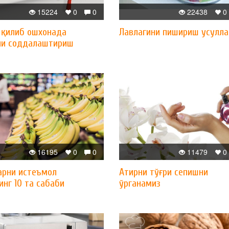
15224
0
0
22438
0
 қилиб ошхонада
Лавлагини пишириш усулла
и соддалаштириш
16195
0
0
11479
0
арни истеъмол
Атирни тўғри сепишни
нг 10 та сабаби
ўрганамиз