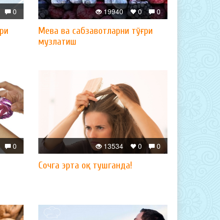
0
19940
0
0
ри
Мева ва сабзавотларни тўғри
музлатиш
0
13534
0
0
Сочга эрта оқ тушганда!