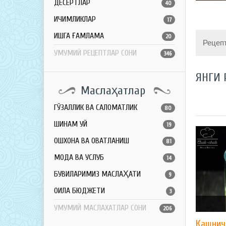
ДЕСЕРТЛАР
40
ИЧИМЛИКЛАР
17
ҚИШГА ҒАМЛАМА
20
Рецеп
УМУМИЙ РЕЦЕПТЛАР СОНИ
346
ЯНГИ 
Маслаҳатлар
ГЎЗАЛЛИК ВА САЛОМАТЛИК
80
ШИНАМ УЙ
19
ОШХОНА ВА ОВҚАТЛАНИШ
81
МОДА ВА УСЛУБ
14
БУВИЛАРИМИЗ МАСЛАҲАТИ
9
ОИЛА БЮДЖЕТИ
3
УМУМИЙ МАСЛАХАТЛАР СОНИ
206
Кашнич