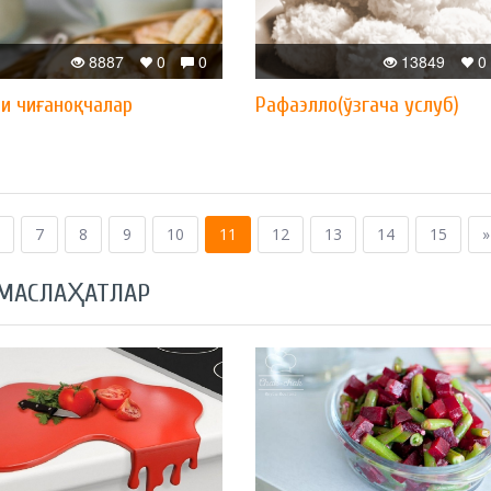
8887
0
0
13849
0
ли чиғаноқчалар
Рафаэлло(ўзгача услуб)
7
8
9
10
11
12
13
14
15
»
 МАСЛАҲАТЛАР