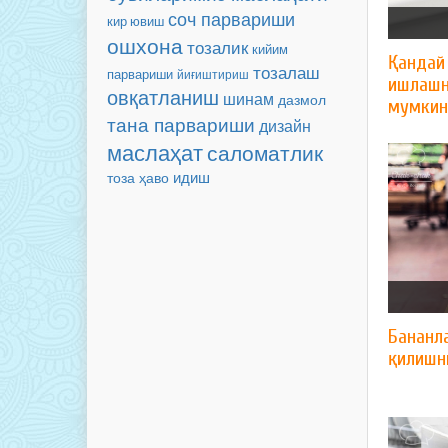
соч парвариши
кир ювиш
ошхона
тозалик
кийим
Қандай
тозалаш
парвариши
йиғиштириш
ишлашн
овқатланиш
шинам
дазмол
мумкин
тана парвариши
дизайн
маслаҳат
саломатлик
идиш
тоза ҳаво
Бананл
қилишни