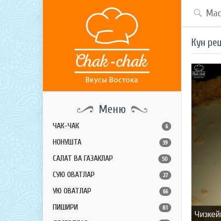
Кун ре
Меню
ЧАК-ЧАК
6
НОНУШТА
39
САЛАТ ВА ГАЗАКЛАР
50
СУЮҚ ОВҚАТЛАР
27
ҚУЮҚ ОВҚАТЛАР
66
ПИШИРИҚ
81
Чизкей