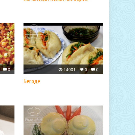
0
14001
0
0
Бегоде