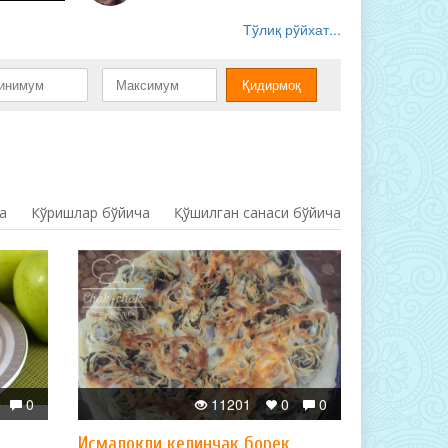
Тўлиқ рўйхат...
а
Кўришлар бўйича
Қўшилган санаси бўйича
0
11201
0
0
Исмалоқли келинчак борек