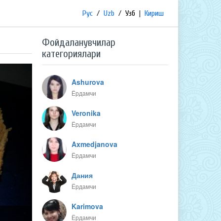
Рус
/
Uzb
/
Узб
|
Кириш
Фойдаланувчилар
категориялари
Ashurova
Ёрдамчи
Veronika
Ёрдамчи
Axmedjanova
Ёрдамчи
Дания
Ёрдамчи
Karimova
Ёрдамчи