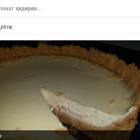
цепти
к