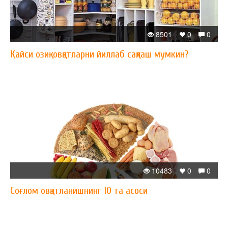
8501
0
0
Қайси озиқ-овқатларни йиллаб сақлаш мумкин?
10483
0
0
Соғлом овқатланишнинг 10 та асоси