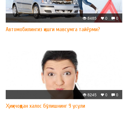
8485
0
0
Автомобилингиз қишги мавсумга тайёрми?
8245
0
0
Ҳиқичоқдан халос бўлишнинг 9 усули