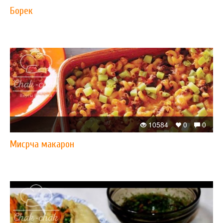
Борек
10584
0
0
Мисрча макарон