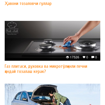
Ҳавони тозаловчи гуллар
17526
0
0
Газ плитаси, духовка ва микротўлқинли печни
қандай тозалаш керак?