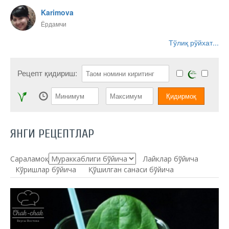
Karimova
Ёрдамчи
Тўлиқ рўйхат...
Рецепт қидириш:
ЯНГИ РЕЦЕПТЛАР
Сараламоқ:
Лайклар бўйича
Кўришлар бўйича
Қўшилган санаси бўйича