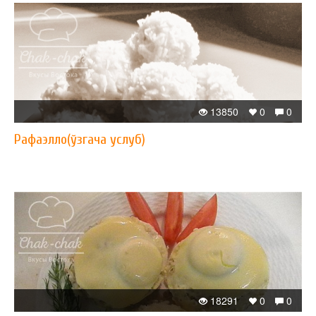
13850
0
0
Рафаэлло(ўзгача услуб)
18291
0
0