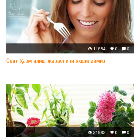
11584
0
0
Овқат ҳазм қилиш жараёнини яхшилаймиз
21982
0
0