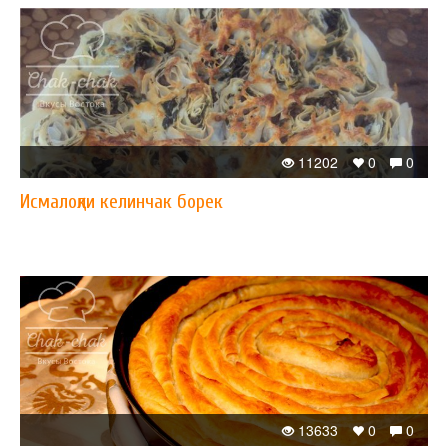
11202
0
0
Исмалоқли келинчак борек
13633
0
0