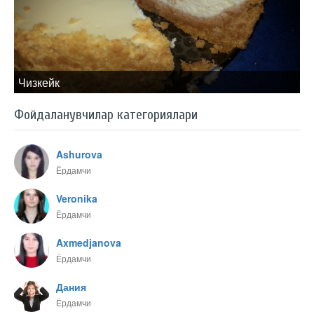
Чизкейк
Фойдаланувчилар категориялари
Ashurova
Ёрдамчи
Veronika
Ёрдамчи
Axmedjanova
Ёрдамчи
Дания
Ёрдамчи