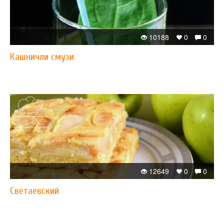
10188
0
0
Кашничли смузи
12649
0
0
Светаевский