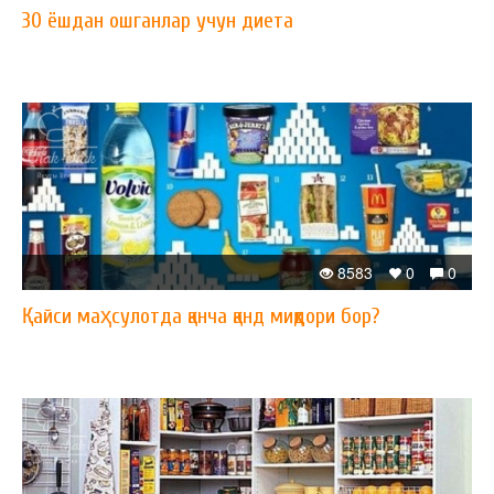
30 ёшдан ошганлар учун диета
8583
0
0
Қайси маҳсулотда қанча қанд миқдори бор?