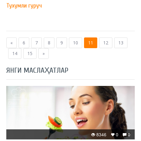
Тухумли гуруч
«
6
7
8
9
10
11
12
13
14
15
»
ЯНГИ МАСЛАҲАТЛАР
8346
0
0