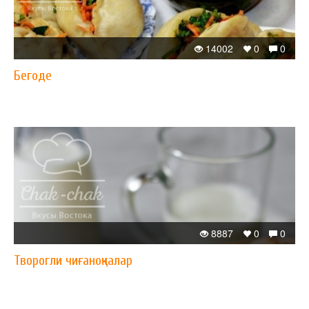
14002
0
0
Бегоде
8887
0
0
Творогли чиғаноқчалар