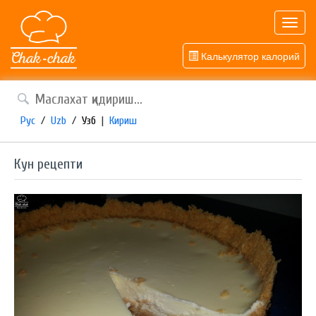
Toggl
navig
Калькулятор калорий
Рус
/
Uzb
/
Узб
|
Кириш
Кун рецепти