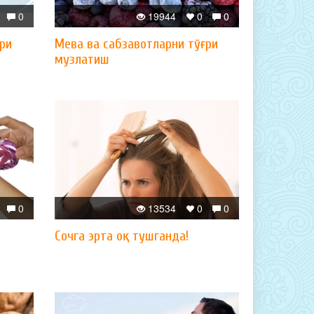
0
19944
0
0
ри
Мева ва сабзавотларни тўғри
музлатиш
0
13534
0
0
Сочга эрта оқ тушганда!