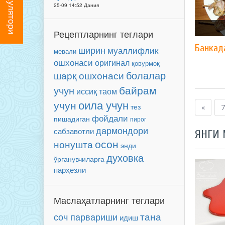
25-09 14:52 Дания
Рецептларнинг теглари
Банкад
ширин
муаллифлик
мевали
ошхонаси
оригинал
қовурмоқ
болалар
шарқ ошхонаси
байрам
учун
иссиқ таом
оила учун
учун
тез
«
7
фойдали
пишадиган
пирог
дармондори
сабзавотли
ЯНГИ
осон
нонушта
энди
духовка
ўрганувчиларга
парҳезли
Маслаҳатларнинг теглари
соч парвариши
тана
идиш