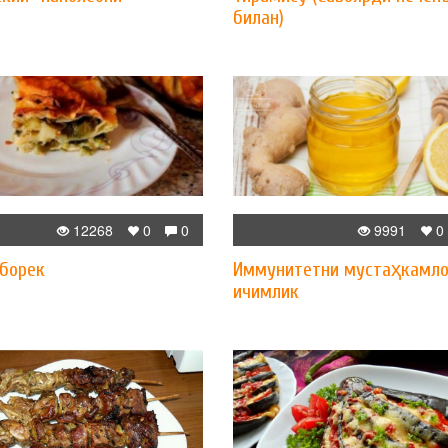
билан)
12268
0
0
9991
0
 борек
Иммунитетни мустаҳкамло
ичимлик