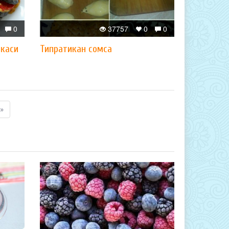
0
37757
0
0
нкаси
Типратикан сомса
»