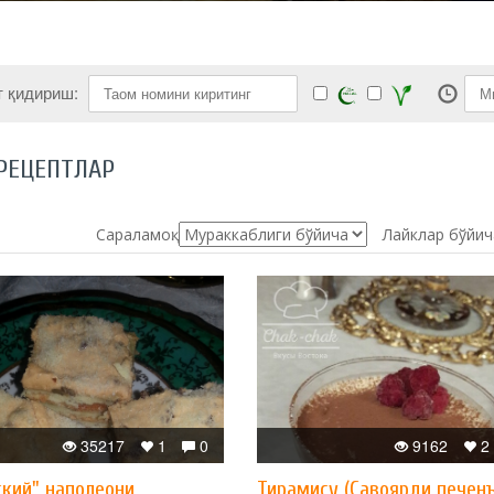
т қидириш:
РЕЦЕПТЛАР
Сараламоқ:
Лайклар бўйич
35217
1
0
9162
2
ский" наполеони
Тирамису (Савоярди печен