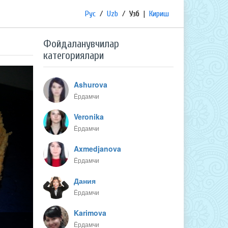
Рус
/
Uzb
/
Узб
|
Кириш
Фойдаланувчилар
категориялари
Ashurova
Ёрдамчи
Veronika
Ёрдамчи
Axmedjanova
Ёрдамчи
Дания
Ёрдамчи
Karimova
Ёрдамчи