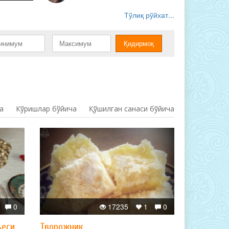
Тўлиқ рўйхат...
а
Кўришлар бўйича
Қўшилган санаси бўйича
0
17235
1
0
ъеси
Творожник