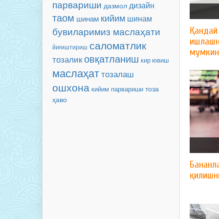
парвариши
дизайн
дазмол
таом
кийим
шинам
шинам
бувиларимиз маслаҳати
Қандай
ишлашн
саломатлик
йиғиштириш
мумкин
овқатланиш
тозалик
кир ювиш
маслаҳат
тозалаш
ошхона
тоза
кийим парвариши
ҳаво
Бананл
қилишни