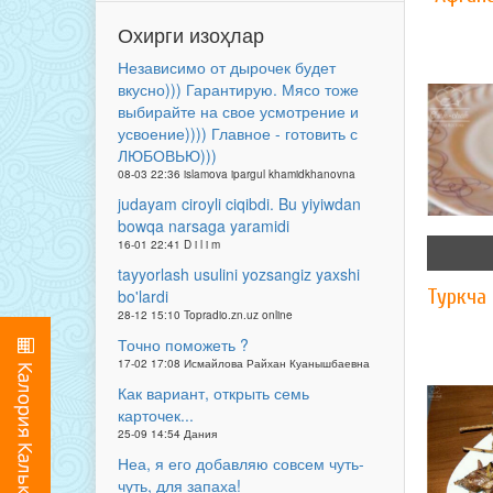
Охирги изоҳлар
Независимо от дырочек будет
вкусно))) Гарантирую. Мясо тоже
выбирайте на свое усмотрение и
усвоение)))) Главное - готовить с
ЛЮБОВЬЮ)))
08-03 22:36 islamova ipargul khamidkhanovna
judayam ciroyli ciqibdi. Bu yiyiwdan
bowqa narsaga yaramidi
16-01 22:41 D i l i m
tayyorlash usulini yozsangiz yaxshi
Туркча
bo'lardi
28-12 15:10 Topradio.zn.uz online
Точно поможеть ?
17-02 17:08 Исмайлова Райхан Куанышбаевна
Как вариант, открыть семь
карточек...
25-09 14:54 Дания
Неа, я его добавляю совсем чуть-
чуть, для запаха!