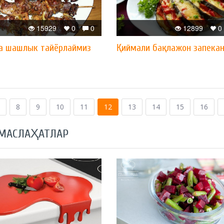
15929
0
0
12899
0
а шашлык тайёрлаймиз
Қиймали бақлажон запека
8
9
10
11
12
13
14
15
16
 МАСЛАҲАТЛАР