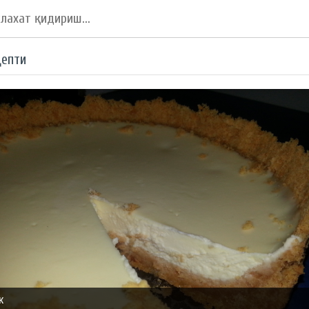
цепти
к