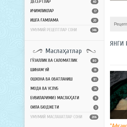
ДЕСЕРТЛАР
40
ИЧИМЛИКЛАР
17
ҚИШГА ҒАМЛАМА
20
Рецеп
УМУМИЙ РЕЦЕПТЛАР СОНИ
346
ЯНГИ 
Маслаҳатлар
ГЎЗАЛЛИК ВА САЛОМАТЛИК
80
ШИНАМ УЙ
19
ОШХОНА ВА ОВҚАТЛАНИШ
81
МОДА ВА УСЛУБ
14
БУВИЛАРИМИЗ МАСЛАҲАТИ
9
ОИЛА БЮДЖЕТИ
3
УМУМИЙ МАСЛАХАТЛАР СОНИ
206
"Афган