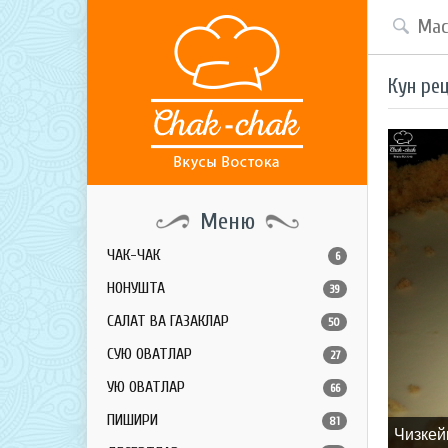
Кун ре
Меню
ЧАК-ЧАК
6
НОНУШТА
39
САЛАТ ВА ГАЗАКЛАР
50
СУЮҚ ОВҚАТЛАР
27
ҚУЮҚ ОВҚАТЛАР
66
ПИШИРИҚ
81
Чизкей