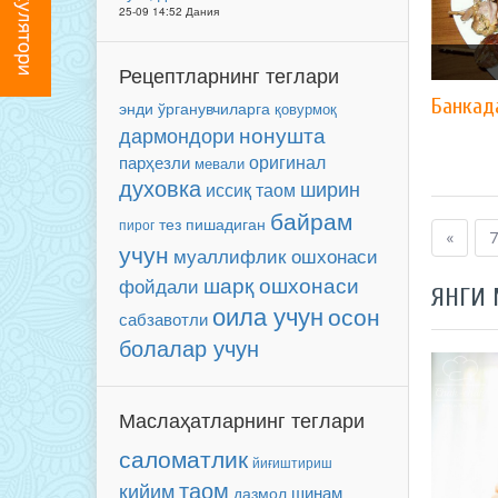
25-09 14:52 Дания
Рецептларнинг теглари
Банкад
энди ўрганувчиларга
қовурмоқ
нонушта
дармондори
оригинал
парҳезли
мевали
духовка
ширин
иссиқ таом
байрам
тез пишадиган
пирог
«
7
учун
муаллифлик ошхонаси
шарқ ошхонаси
фойдали
ЯНГИ
оила учун
осон
сабзавотли
болалар учун
Маслаҳатларнинг теглари
саломатлик
йиғиштириш
таом
кийим
шинам
дазмол