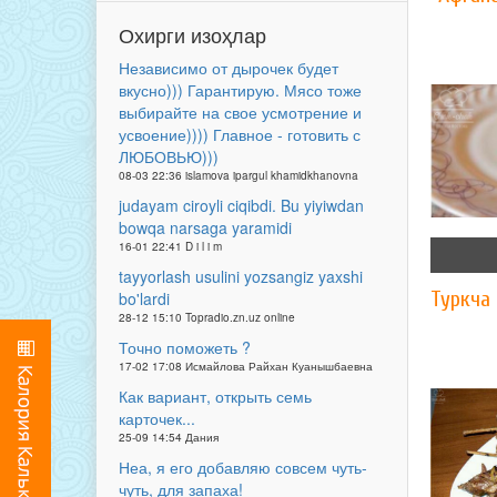
Охирги изоҳлар
Независимо от дырочек будет
вкусно))) Гарантирую. Мясо тоже
выбирайте на свое усмотрение и
усвоение)))) Главное - готовить с
ЛЮБОВЬЮ)))
08-03 22:36 islamova ipargul khamidkhanovna
judayam ciroyli ciqibdi. Bu yiyiwdan
bowqa narsaga yaramidi
16-01 22:41 D i l i m
tayyorlash usulini yozsangiz yaxshi
Туркча
bo'lardi
28-12 15:10 Topradio.zn.uz online
Точно поможеть ?
17-02 17:08 Исмайлова Райхан Куанышбаевна
Как вариант, открыть семь
карточек...
25-09 14:54 Дания
Неа, я его добавляю совсем чуть-
чуть, для запаха!