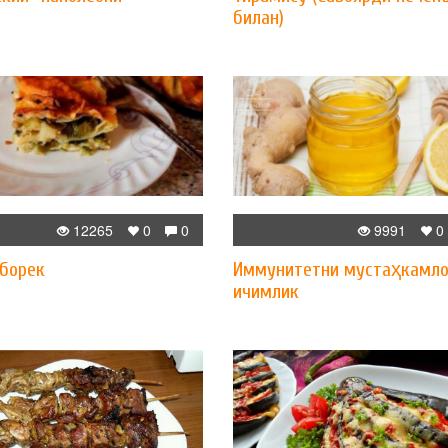
билан)
12265
0
0
9991
0
 борек
Иммунитетни мустаҳкамло
ичимлик