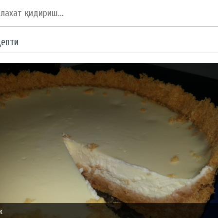
цепти
к