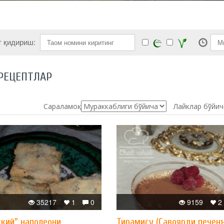
т қидириш:
РЕЦЕПТЛАР
Сараламоқ:
Лайклар бўйич
35217
1
0
9159
2
ский" наполеони
Тирамису (Савоярди печен