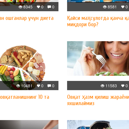
8345
0
0
8581
0
ан ошганлар учун диета
Қайси маҳсулотда қанча қ
миқдори бор?
10481
0
0
11583
0
овқатланишнинг 10 та
Овқат ҳазм қилиш жараён
яхшилаймиз