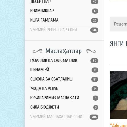
ДЕСЕРТЛАР
40
ИЧИМЛИКЛАР
17
ҚИШГА ҒАМЛАМА
20
Рецеп
УМУМИЙ РЕЦЕПТЛАР СОНИ
346
ЯНГИ 
Маслаҳатлар
ГЎЗАЛЛИК ВА САЛОМАТЛИК
80
ШИНАМ УЙ
19
ОШХОНА ВА ОВҚАТЛАНИШ
81
МОДА ВА УСЛУБ
14
БУВИЛАРИМИЗ МАСЛАҲАТИ
9
ОИЛА БЮДЖЕТИ
3
УМУМИЙ МАСЛАХАТЛАР СОНИ
206
"Афган