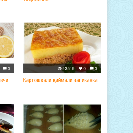
0
13519
0
0
вчи
Картошкали қиймали запеканка