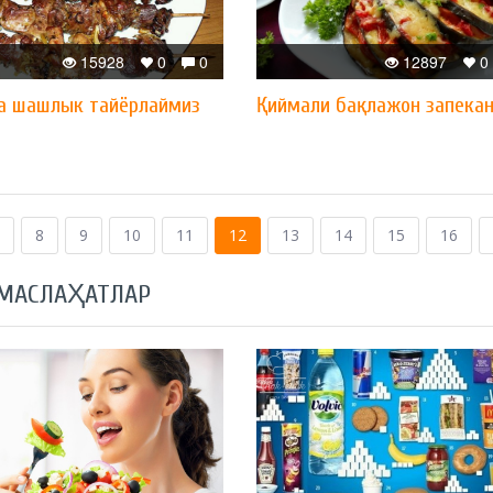
15928
0
0
12897
0
а шашлык тайёрлаймиз
Қиймали бақлажон запека
8
9
10
11
12
13
14
15
16
 МАСЛАҲАТЛАР