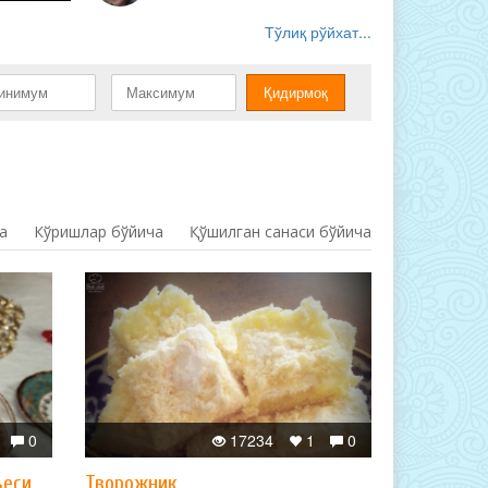
Тўлиқ рўйхат...
а
Кўришлар бўйича
Қўшилган санаси бўйича
0
17234
1
0
ъеси
Творожник