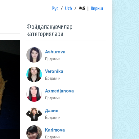
Рус
/
Uzb
/
Узб
|
Кириш
Фойдаланувчилар
категориялари
Ashurova
Ёрдамчи
Veronika
Ёрдамчи
Axmedjanova
Ёрдамчи
Дания
Ёрдамчи
Karimova
Ёрдамчи