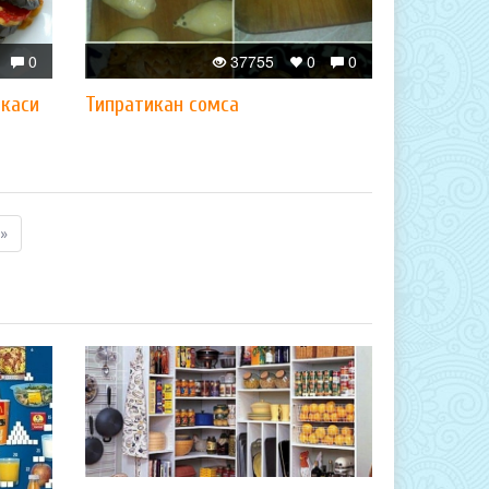
0
37755
0
0
нкаси
Типратикан сомса
»