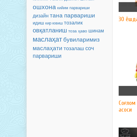
ошхона
кийим парвариши
тана парвариши
дизайн
30 ёшд
тозалик
идиш
кир ювиш
овқатланиш
шинам
тоза ҳаво
маслаҳат
бувиларимиз
маслаҳати
соч
тозалаш
парвариши
Соғлом 
асоси