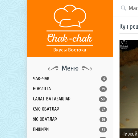
Кун ре
Меню
ЧАК-ЧАК
6
НОНУШТА
39
САЛАТ ВА ГАЗАКЛАР
50
СУЮҚ ОВҚАТЛАР
27
ҚУЮҚ ОВҚАТЛАР
66
ПИШИРИҚ
81
Чизкей