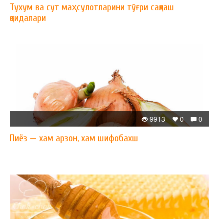
Тухум ва сут маҳсулотларини тўғри сақлаш
қоидалари
9913
0
0
Пиёз — xам арзон, xам шифобахш