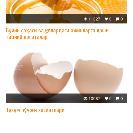
11327
0
0
Бўйин соҳаси ва қўллардаги ажинларга қарши
табиий воситалар
10087
0
0
Тухум пўчоғи хосиятлари