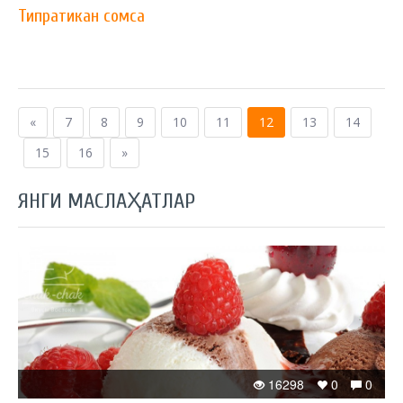
Типратикан сомса
«
7
8
9
10
11
12
13
14
15
16
»
ЯНГИ МАСЛАҲАТЛАР
16298
0
0