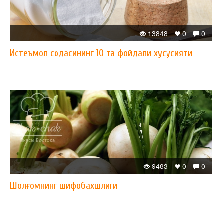
13848
0
0
Истеъмол содасининг 10 та фойдали хусусияти
9483
0
0
Шолғомнинг шифобахшлиги