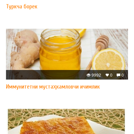
Туркча борек
9992
0
0
Иммунитетни мустаҳкамловчи ичимлик