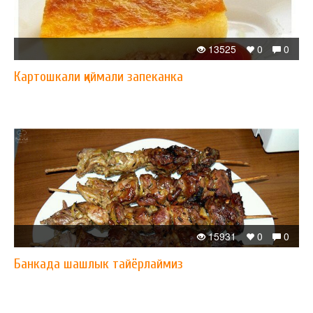
13525
0
0
Картошкали қиймали запеканка
15931
0
0
Банкада шашлык тайёрлаймиз