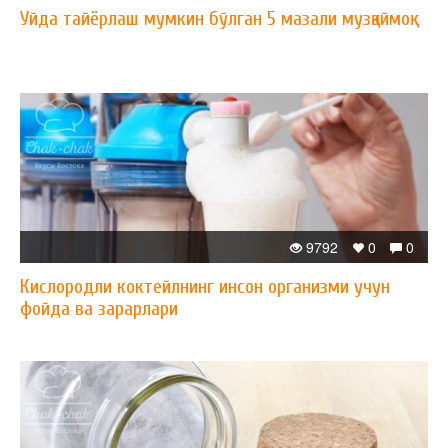
Уйда тайёрлаш мумкин бўлган 5 мазали музқаймоқ
9792
0
0
Кислородли коктейлнинг инсон организми учун
фойда ва зарарлари