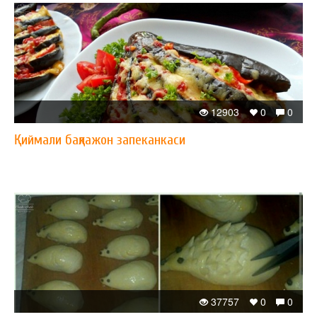
12903
0
0
Қиймали бақлажон запеканкаси
37757
0
0