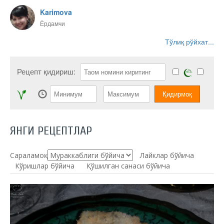
Karimova
Ёрдамчи
Тўлиқ рўйхат...
Рецепт қидириш:
ЯНГИ РЕЦЕПТЛАР
Сараламоқ:
Лайклар бўйича
Кўришлар бўйича
Қўшилган санаси бўйича