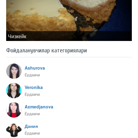
Чизкейк
Фойдаланувчилар категориялари
Ashurova
Ёрдамчи
Veronika
Ёрдамчи
Axmedjanova
Ёрдамчи
Дания
Ёрдамчи