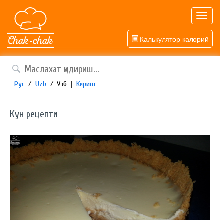
Toggl
navig
Калькулятор калорий
Рус
/
Uzb
/
Узб
|
Кириш
Кун рецепти