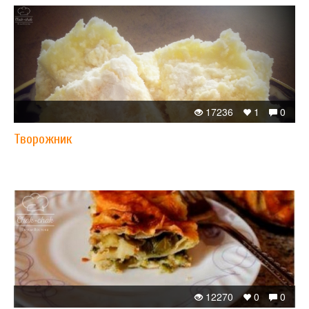
17236
1
0
Творожник
12270
0
0