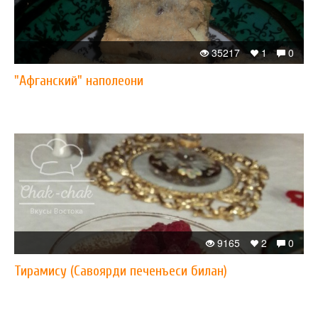
35217
1
0
"Афганский" наполеони
9165
2
0
Тирамису (Савоярди печенъеси билан)