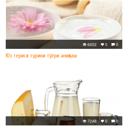
6652
0
0
Юз териси турини тўғри аниқлаш
7248
0
0