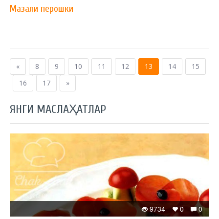
Мазали перошки
«
8
9
10
11
12
13
14
15
16
17
»
ЯНГИ МАСЛАҲАТЛАР
9734
0
0