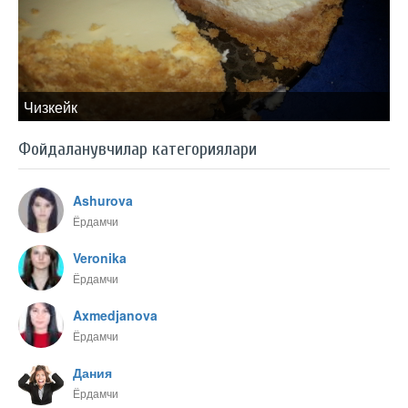
Чизкейк
Фойдаланувчилар категориялари
Ashurova
Ёрдамчи
Veronika
Ёрдамчи
Axmedjanova
Ёрдамчи
Дания
Ёрдамчи