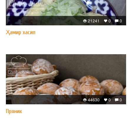
21241
0
0
Ҳамир хасип
44630
0
0
Пряник