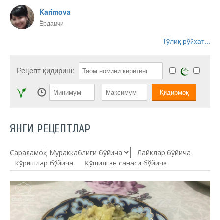
Karimova
Ёрдамчи
Тўлиқ рўйхат...
Рецепт қидириш:
ЯНГИ РЕЦЕПТЛАР
Сараламоқ:
Лайклар бўйича
Кўришлар бўйича
Қўшилган санаси бўйича