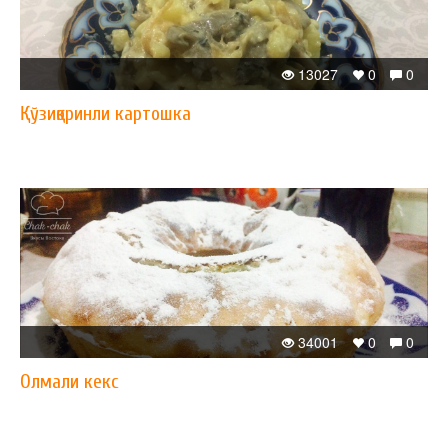
13027
0
0
Қўзиқоринли картошка
34001
0
0
Олмали кекс