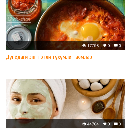
17796
0
0
Дунёдаги энг тотли тухумли таомлар
44764
0
0