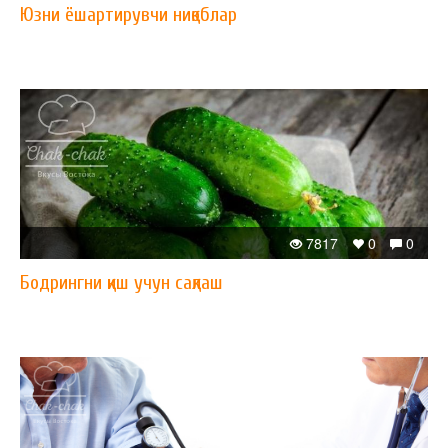
Юзни ёшартирувчи ниқоблар
7817
0
0
Бодрингни қиш учун сақлаш