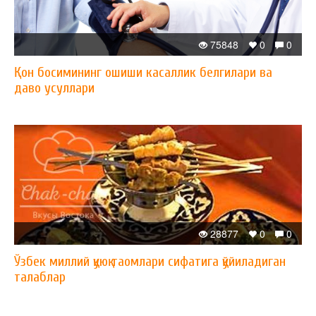
75848
0
0
Қон босимининг ошиши касаллик белгилари ва
даво усуллари
28877
0
0
Ўзбек миллий қуюқ таомлари сифатига қўйиладиган
талаблар