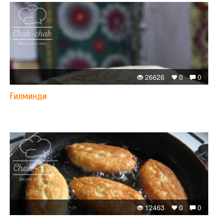
26626
0
0
Ғилминди
12463
0
0