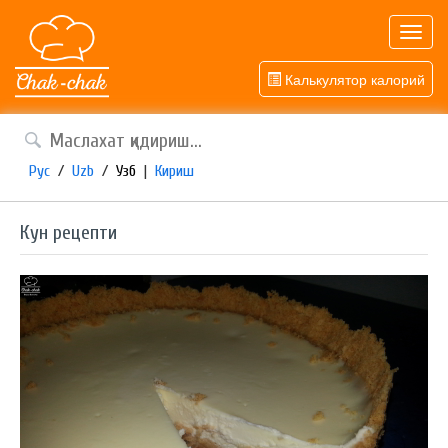
Toggl
navig
Калькулятор калорий
Рус
/
Uzb
/
Узб
|
Кириш
Кун рецепти