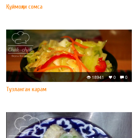
Қуймоқли сомса
18941
0
0
Тузланган карам