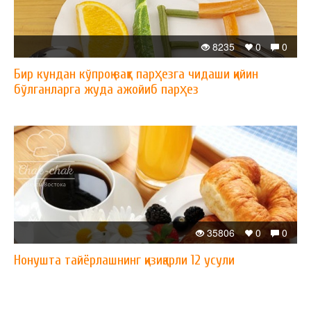
8235
0
0
Бир кундан кўпроқ вақт парҳезга чидаши қийин
бўлганларга жуда ажойиб парҳез
35806
0
0
Нонушта тайёрлашнинг қизиқарли 12 усули