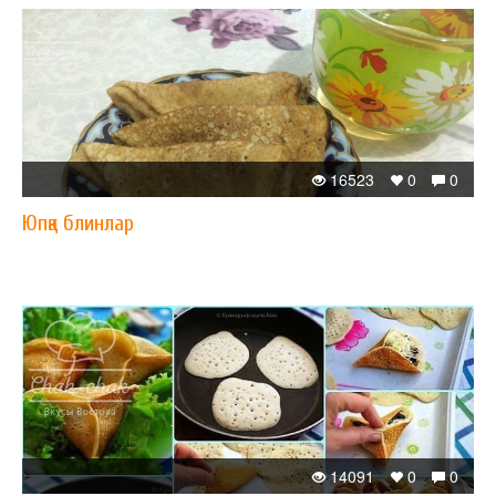
16523
0
0
Юпқа блинлар
14091
0
0