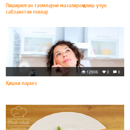
Пиширилган таомларни мазалироқ қилиш учун
сабзавотли ғоялар
12906
0
0
Қишки пархез