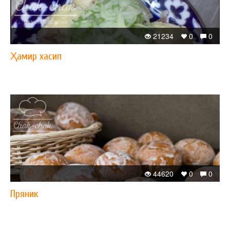
21234
0
0
Ҳамир хасип
44620
0
0
Пряник