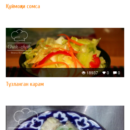
Қуймоқли сомса
18937
0
0
Тузланган карам