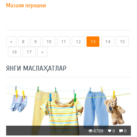
Мазали перошки
«
8
9
10
11
12
13
14
15
16
17
»
ЯНГИ МАСЛАҲАТЛАР
6769
0
0