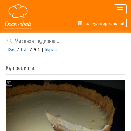
Toggl
navig
Калькулятор калорий
Рус
/
Uzb
/
Узб
|
Кириш
Кун рецепти