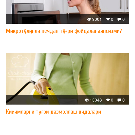
9001
0
0
Микротўлқинли печдан тўғри фойдаланаяпсизми?
13048
0
0
Кийимларни тўғри дазмоллаш қоидалари