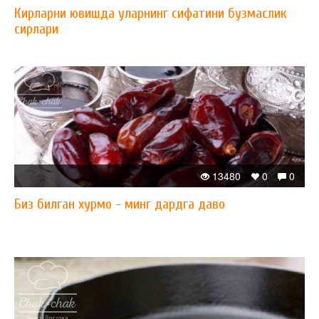
Кирларни ювишда уларнинг сифатини бузмаслик
сирлари
13480
0
0
Биз билган хурмо - минг дардга даво