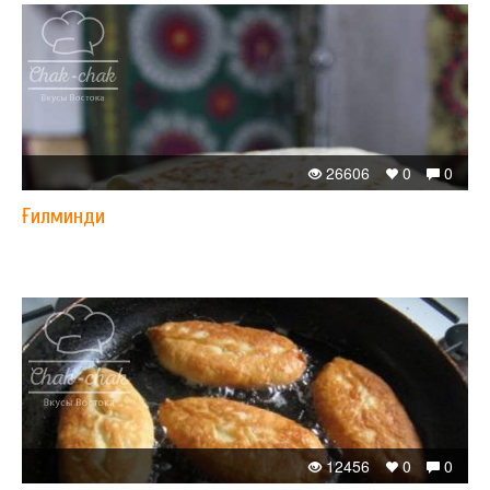
26606
0
0
Ғилминди
12456
0
0