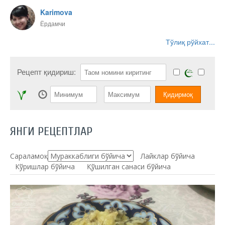
Karimova
Ёрдамчи
Тўлиқ рўйхат...
Рецепт қидириш:
ЯНГИ РЕЦЕПТЛАР
Сараламоқ:
Лайклар бўйича
Кўришлар бўйича
Қўшилган санаси бўйича