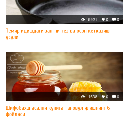
15921
0
0
Темир идишдаги зангни тез ва осон кетказиш
усули
11638
0
0
Шифобахш асални кунига тановул қилишнинг 6
фойдаси