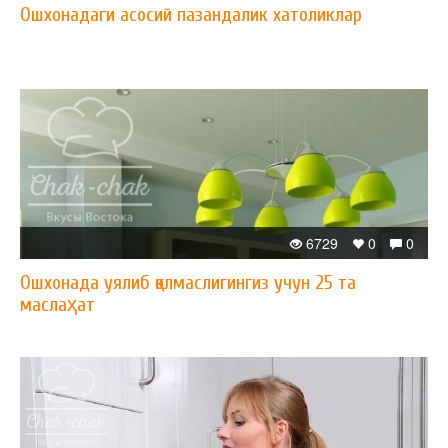
Ошхонадаги асосий пазандалик хатоликлар
6729
0
0
Ошхонада уялиб қолмаслигингиз учун 25 та
маслаҳат