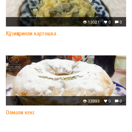
13021
0
0
Қўзиқоринли картошка
33993
0
0
Олмали кекс