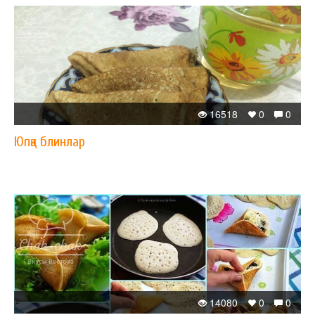
16518
0
0
Юпқа блинлар
14080
0
0