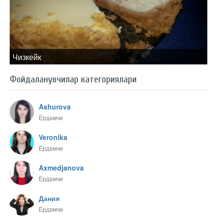
Чизкейк
Фойдаланувчилар категориялари
Ashurova
Ёрдамчи
Veronika
Ёрдамчи
Axmedjanova
Ёрдамчи
Дания
Ёрдамчи