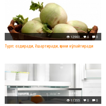
12960
0
0
Турп: оздиради, ёшартиради, қонни кўпайтиради
11355
0
0